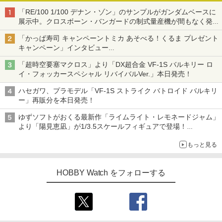
「RE/100 1/100 デナン・ゾン」のサンプルがガンダムベースに
展示中。クロスボーン・バンガードの制式量産機が間もなく発送
【ガンダムベース撮り下ろし】
「かっぱ寿司 キャンペーントミカ あそべる！くるま プレゼント
キャンペーン」インタビュー
子どもが楽しめるかっぱ寿司ならではの体験とコラボの楽しさを
「超時空要塞マクロス」より「DX超合金 VF-1S バルキリー ロ
追求
イ・フォッカースペシャル リバイバルVer.」本日発売！
ハセガワ、プラモデル「VF-1S ストライク バトロイド バルキリ
ー」再販分を本日発売！
ゆずソフトがおくる最新作「ライムライト・レモネードジャム」
より「陽見恵凪」が1/3.5スケールフィギュアで登場！
メガネ姿も表現できるオプションパーツが付属
もっと見る
HOBBY Watch をフォローする