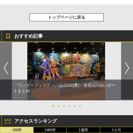
トップページに戻る
おすすめ記事
「ワンダーフェスティバル2026[夏]」速報&詳細レポー
トまとめ
●
●
●
●
●
●
アクセスランキング
1時間
24時間
1週間
1カ月