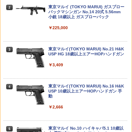
あんしん日本語説明書・サポート付 3D
古】ホビー フィギュア 53H11719037
BANDAI SPIRITS(バンダイ スピリッツ)
東京マルイ (TOKYO MARUI) ガスブロー
ウッドパズル 手作り 工作 おうち時間 誕
2
2
￥2,705
タカラトミー(TAKARA TOMY) T-SPAR
機動警察パトレイバー EZY RG 1/48 AV-
バックマシンガン No.14 20式 5.56mm
生日 知育 夏休み 動物 どうぶつ アニマル
2
￥2,800
K トランスフォーマー ニューレジェンズ
98Plus (イングラム・プラス) 色分け済
小銃 18歳以上 ガスブローバック
鮫
NL-07 サウンドウェーブ 可動フィギュア
みプラモデル
￥225,000
￥935
スコープ 校正器 照準 調整 4.5mm-20.5
3
￥4,440
￥6,600
PLAMATEA ミューズボディ：いちか ビ
mm 12番 ゼロイン クレー射撃 競技銃 ス
3
キニVer. Cタイプ プラモデル[グッドスマ
ナイパー ライフル 猟銃 散弾銃 エアガン
イルカンパニー]【送料無料】《発売済・
空気銃 ボアサイター 銃砲
東京マルイ(TOKYO MARUI) No.21 H&K
超ロングセラー！【公式】つくるんです
在庫品》
3
3
TAMASHII NATIONS S.H.フィギュアー
BANDAI SPIRITS(バンダイスピリッツ)
USP HG 18歳以上エアーHOPハンドガン
TG401 「観覧車」3D ウッドパズル／あ
3
3
￥4,680
ツ ONE PIECE シャンクス -マリンフォ
30MS SIS-H00 セスティエ[カラーC] 色
んしん日本語説明書付 手作りキット 脳
￥3,150
ード頂上決戦- 約165mm PVC&ABS&布
分け済みプラモデル
トレ 小学生 大人 工作キット 段ボール お
￥3,409
製 塗装済み可動フィギュア
うち時間 誕生日 知育 Robotime
￥4,500
アクセサリー M1カービン スリングオイ
4
￥8,918
￥1,210
【未開封】一番くじ ジョジョの奇妙な冒
ラーセット (トイガン)
4
東京マルイ(TOKYO MARUI) No.16 H&K
険 ストーンオーシャン The way to hea
4
USP 10歳以上エアーHOPハンドガン 手
ven B賞：エンリコ・Pフィギュア【広田
￥6,578
マックスファクトリー PLAMATEA MX
動
店】
4
52TOYS BLINDBOX ディズニー プリン
ちゃん 組み立て式プラモデル ノンスケ
KBモデル ノンスケール BK117B-2 ドク
4
4
セス On the Run シリーズ ブラインドボ
ール 全高約160mm
ターヘリ JA6667【KBM002】 ミニカー
￥2,666
￥3,300
ックス フィギュア ガチャガチャ コレク
ション 塗装済み コレクター・誕生日・
￥9,980
￥1,262
【エントリー最大10倍＆3％クーポン】V
5
新年のギフトに最適 (一個入り)
T タイプ DEFENDER CCW マイクロド
ットサイト ブラック/デザートカラー （5
東京マルイ No.10 ハイキャパ5.1 10歳以
ポケットモンスター モンコレ ML-02 ル
5
5