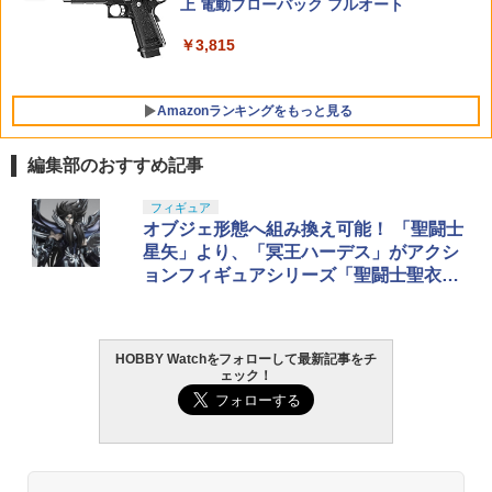
￥1,650
98）【あす楽】
上 電動ブローバック フルオート
ギア
HG 機動戦士ガンダム00 グラハム専用ユ
光栄堂 コルクシート A2(約450×600mm)
5
5
ニオンフラッグカスタム 1/144スケール
CS-A2【最短営業日発送】光栄堂 地面
￥7,780
￥3,815
￥1,716
色分け済みプラモデル
砂地 模型 ジオラマ 建築模型 クラフト ハ
【POP MART 公式ストア】THE MONS
ンドメイド 工作 自由研究 鉄道模型
5
TERS Big into Energy シリーズ ぬいぐ
￥1,800
Amazonランキングをもっと見る
るみペンダント 【1ピース】 エナジーラ
￥440
ブブ labubu ラブブ らぶぶ ポップマー
ト ブラインドボックス フィギュア おも
編集部のおすすめ記事
ちゃ ガチャガチャ プラモデル ギフト 推
し活 ポプマ 正規品
GSIクレオス Mr.トップコート 水性プレ
フィギュア
1
ミアムトップコートスプレー 光沢 88ml
オブジェ形態へ組み換え可能！ 「聖闘士
￥2,750
ホビー用仕上材 B601
星矢」より、「冥王ハーデス」がアクシ
ョンフィギュアシリーズ「聖闘士聖衣神
￥748
話EX」に登場
HOBBY Watchをフォローして最新記事をチ
LOCTITE(ロックタイト) シールはがし
2
ェック！
プレミアム 220ml
￥962