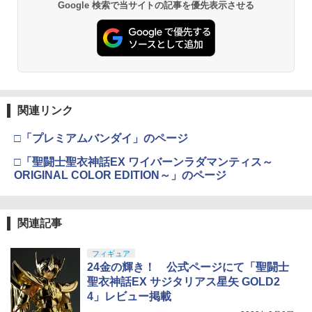
Google 検索で当サイトの記事を優先表示させる
タミヤ クラフトツールシリーズ No.123
3
先細薄刃ニッパー (ゲートカット用) プラ
モデル用工具 74123
￥2,674
関連リンク
タミヤ(TAMIYA) メイクアップ材シリー
4
ズ No.3 タミヤセメント(角びん) 40ml 模
□「プレミアムバンダイ」のページ
型用接着剤 87003
□「聖闘士聖衣神話EX ワイバーンラダマンティス～
￥184
ORIGINAL COLOR EDITION～」のページ
GSIクレオス Mr.トップコート 水性プレ
5
関連記事
ミアムトップコートスプレー つや消し 8
8ml ホビー用仕上材 B603
フィギュア
￥710
24金の輝き！ 公式ページにて「聖闘士
聖衣神話EX サジタリアス星矢 GOLD2
4」レビュー掲載