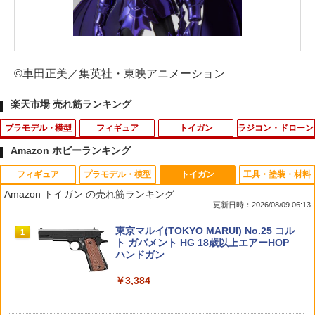
©車田正美／集英社・東映アニメーション
楽天市場 売れ筋ランキング
プラモデル・模型
フィギュア
トイガン
ラジコン・ドローン
Amazon ホビーランキング
フィギュア
プラモデル・模型
トイガン
工具・塗装・材料
【当店独自で＋P10倍★要エントリー】
★【未開封】ワンピース DXF ～THE GR
【エントリー最大10倍＆3％クーポン】K
1
1
1
Amazon トイガン の売れ筋ランキング
【中古】[PTM] HG 1/100 YF-21 専用水
ANDLINE SERIES～ SPECIAL NEFELT
SC CO2 12gカートリッジ5本セット【あ
更新日時：2026/08/09 06:13
転写式デカール マクロスプラス プラモ
ARI VIVI ネフェルタリ ビビ フィギュア
す楽】
デル用アクセサリ(5066281) バンダイス
【都城店】
TAMASHII NATIONS S.H.フィギュアー
BANDAI SPIRITS(バンダイ スピリッツ)
東京マルイ(TOKYO MARUI) No.25 コル
ピリッツ(20240120)
1
1
1
￥598
ツ（真骨彫製法） 仮面ライダーBLACK
30MS SIS-J00 メルンジャ[カラーA] 色
ト ガバメント HG 18歳以上エアーHOP
￥700
RX 約150mm PVC&ABS&布製 塗装済み
分け済みプラモデル
ハンドガン
￥400
可動フィギュア
￥4,200
￥3,384
HKS スピードローダー 36-A .38/.357 5
2
￥12,480
一番くじ デジモン 光と闇の衝突 C賞 ア
連 リボルバー用 S&W Jフレーム M36 M
2
【公式】つくるんです「サメ」TG274／
グモン＆ガブモン セットフィギュア【中
60対応
2