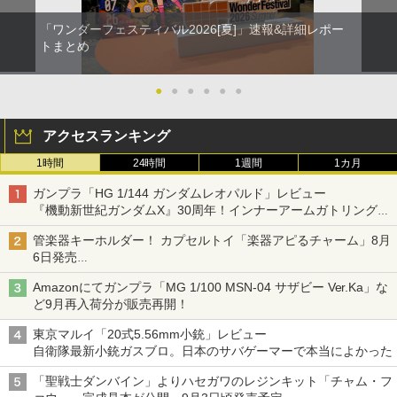
「ワンダーフェスティバル2026[夏]」速報&詳細レポー
トまとめ
●
●
●
●
●
●
アクセスランキング
1時間
24時間
1週間
1カ月
ガンプラ「HG 1/144 ガンダムレオパルド」レビュー
『機動新世紀ガンダムX』30周年！インナーアームガトリングの
変形機構まで再現し最新フォーマットでキット化！
管楽器キーホルダー！ カプセルトイ「楽器アピるチャーム」8月
6日発売
チューバ、テナサクなど5種各3色
Amazonにてガンプラ「MG 1/100 MSN-04 サザビー Ver.Ka」な
ど9月再入荷分が販売再開！
東京マルイ「20式5.56mm小銃」レビュー
自衛隊最新小銃ガスブロ。日本のサバゲーマーで本当によかった
「聖戦士ダンバイン」よりハセガワのレジンキット「チャム・フ