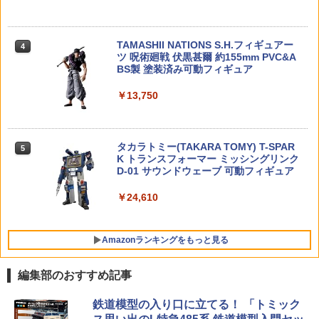
イクオフ 高速旋回モード 軌跡飛行モー
匹セット パルデア地方
ド 高度維持 2.4GHz 4CH モード1/2自由
￥3,550
転換可 国内認証済み 小学生 HS420 白
￥1,567
TAMASHII NATIONS S.H.フィギュアー
クラウンモデル スーパーライフルU10用
4
4
ツ 呪術廻戦 伏黒甚爾 約155mm PVC&A
マウントベース
￥9,390
BS製 塗装済み可動フィギュア
O BANDAI SPIRITS(バンダイ スピリッ
5
￥1,042
ツ) 30MM 1／144 xEXM-000 ゼノヴァル
￥13,750
ト プラモデル フィギュア 工作 ホビー メ
2026年10月予約 ガチャ【カルビー スナ
5
イキング ギフト プレゼント 誕生日 ブラ
ックミニチュアマーカー コンプリート 5
タミヤ 1/10 XBシリーズ（完成モデル）
5
ックフライデー クリスマス
種セット カプセルトイ】
No.238 XB トヨタ ガズー レーシング W
RT/GR ヤリス ラリー1 ハイブリッド (T
ZEXT ガンラック用 ロングフック 2本組
T-02シャーシ)【57938】 ラジコン
タカラトミー(TAKARA TOMY) T-SPAR
￥2,420
￥2,380
5
5
20cm BF90オプション[サバゲー サバイ
K トランスフォーマー ミッシングリンク
バルゲーム]
D-01 サウンドウェーブ 可動フィギュア
￥28,875
￥1,480
￥24,610
Amazonランキングをもっと見る
編集部のおすすめ記事
タカラトミー(TAKARA TOMY) T-SPAR
東京マルイ(TOKYO MARUI) No.25 コル
GSIクレオス Mr.トップコート 水性プレ
鉄道模型の入り口に立てる！ 「トミック
1
1
1
K REALIZE MODEL リアライズモデル Z
ト ガバメント HG 18歳以上エアーHOP
ミアムトップコートスプレー 光沢 88ml