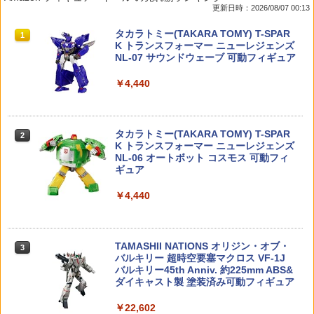
更新日時：2026/08/07 00:13
ス・オブリージュ 【KP209X】 (プラモ
会 施設 }[ 子供会 保育園 幼稚園 景品 イ
イキャパ/MEU/1911シリーズ対応 ピスト
ーバー（タミヤ/ラージ）
デル)
ベント お祭り プレゼント 人気 ]【色柄
ンリターンSP リペア予備に
タカラトミー(TAKARA TOMY) T-SPAR
指定不可】【不良対応不可】
1
￥525
K トランスフォーマー ニューレジェンズ
￥1,782
￥600
NL-07 サウンドウェーブ 可動フィギュア
￥188
￥4,440
ハイテックマルチプレックスジャパン A
2
タミヤ クラフトツールシリーズ No.31
【お買い物マラソン開催中♪ ポイント2
A/AAA Charger X4 Advanced Mini II
2
2
デカールバサミ プラモデル用工具 74031
【中身はランダム】 トイストーリー ソ
倍】B&T Air APC9 / SPR Single M-Lok
（ホワイト）【44323】 ラジコン用
2
フビパペットマスコット エイリアン リ
Rail エムロック レイル レール 外装パー
タカラトミー(TAKARA TOMY) T-SPAR
ミックス エンスカイ Disney ディズニー
ツ 電動ガン パーツ アーチウィック ライ
2
￥1,856
￥5,880
K トランスフォーマー ニューレジェンズ
フル サブマシンガン サバゲー サバイバ
NL-06 オートボット コスモス 可動フィ
ルゲーム 海外製
￥660
ギュア
￥990
トミーテック 1／12 LittleArmory
ヨコモ Y2-R08FUIA YD-2用 アルミ製 フ
3
3
￥4,440
［LD009］ リトルアーモリーLD09M2
ロント アッパーIアーム(レッド)
【中身はランダム】 トイストーリー ソ
3
フビパペットマスコット2 エイリアン リ
￥3,070
￥5,940
ミックス エンスカイ Disney ディズニー
ZERO Alligator Clip GLOW 【ゼロ アリ
3
TAMASHII NATIONS オリジン・オブ・
ゲーター クリップ 蓄光】実用 ミリタリ
3
バルキリー 超時空要塞マクロス VF-1J
ー サバイバルゲーム サバゲ ワニ口 66ナ
￥660
バルキリー45th Anniv. 約225mm ABS&
イロン 手袋 メカニクス バイク サバゲ 装
ダイキャスト製 塗装済み可動フィギュア
備 登山
HG 1/144 『機動戦士ガンダム 閃光のハ
Holy Stone ドローン 100g未満 申請不
4
4
サウェイ』 グスタフ・カール00型 (プラ
要 1080Pカメラ付き 子供向け 小型 ミニ
￥22,602
￥990
モデル)【クレジットカード決済限定】
ドローン バッテリー3個 子供用 手投げテ
ポケモン30周年記念 モンコレ旅立ちの3
4