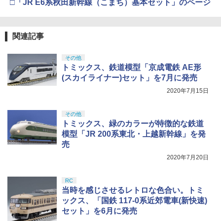
□「JR E6系秋田新幹線（こまち）基本セット」のページ
BANDAI SPIRITS(バンダイ スピリッツ)
4
30MM xEXM-000 ゼノヴァルト 1/144ス
￥184
ケール 色分け済みプラモデル
クラウンモデル AK47 10歳以上 エアー
5
関連記事
￥3,000
コッキングライフル ブラック
GSIクレオス Mr.トップコート 水性プレ
5
ミアムトップコートスプレー つや消し 8
その他
￥4,761
8ml ホビー用仕上材 B603
トミックス、鉄道模型「京成電鉄 AE形
Sachiプラモ VERTヤスリ Type-S 【プ
(スカイライナー)セット」を7月に発売
5
ロモデラー共同開発】 超極細 ガラスヤ
￥710
2020年7月15日
スリ ５点セット ガンプラ プラモデル ゲ
ート処理 模型 フィギュア［知的財産権
登録済］ verty-s
その他
トミックス、緑のカラーが特徴的な鉄道
￥2,320
模型「JR 200系東北・上越新幹線」を発
売
2020年7月20日
RC
当時を感じさせるレトロな色合い。トミ
ックス、「国鉄 117-0系近郊電車(新快速)
セット」を6月に発売