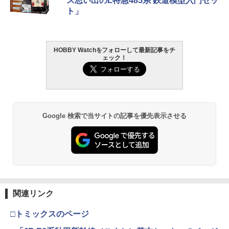
ス思い出のL特急485系 鉄道模型入門セッ
OIDS ゾイド RMZ-025 ライガーゼロフ
ハンドガン
ホビー用仕上材 B601
ト」
ァルコン (ZBF) 色分け済み プラキット
￥3,384
￥748
￥8,334
HOBBY Watchをフォローして最新記事をチ
ェック！
東京マルイ (TOKYO MARUI) ガスブロー
LOCTITE(ロックタイト) シールはがし
2
2
Blokees スター ウォーズ マンダロリア
バックマシンガン No.14 20式 5.56mm
プレミアム 220ml
2
ン&グローグー CC05 ディン ジャリン&
小銃 18歳以上 ガスブローバック
グローグー ABS樹脂&PVC製 組み立て式
￥1,013
プラスチックモデル
￥187,000
￥4,475
Google 検索で当サイトの記事を優先表示させる
タミヤ クラフトツールシリーズ No.123
東京マルイ(TOKYO MARUI) No.21 H&K
3
3
先細薄刃ニッパー (ゲートカット用) プラ
USP HG 18歳以上エアーHOPハンドガン
モデル用工具 74123
BANDAI SPIRITS(バンダイ スピリッツ)
3
RG 機動戦士ガンダム 逆襲のシャア νガ
￥3,409
ンダム 1/144スケール 色分け済みプラモ
￥2,781
デル
関連リンク
￥5,400
東京マルイ No.10 ハイキャパ5.1 10歳以
4
タミヤ(TAMIYA) メイクアップ材シリー
上 電動ブローバック フルオート
4
□トミックスのページ
ズ No.3 タミヤセメント(角びん) 40ml 模
型用接着剤 87003
￥3,815