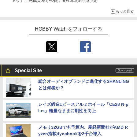
ァウ」、完成見本が公開。9月3日頃発売予定
もっと見る
HOBBY Watch をフォローする
Special Site
総合オーディオブランドに進化するSHANLING
とは何者か？
レイズ鍛造1ピースアルミホイール「CE28 N-p
lus」軽量なままに剛性を向上
メモリ32GBでも予算内。産経新聞社がAMD R
yzen搭載dynabookを2千台導入