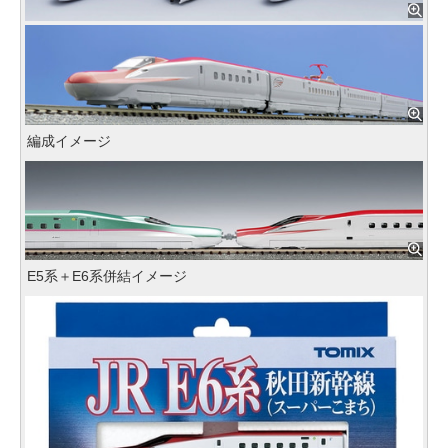
編成イメージ
E5系＋E6系併結イメージ