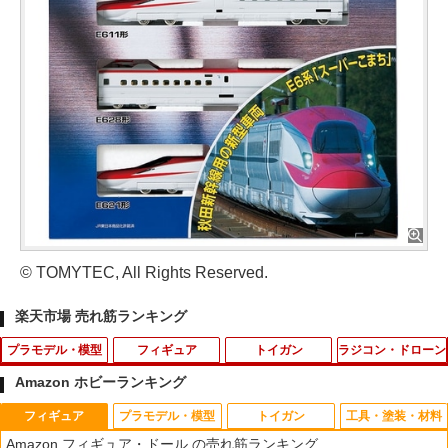
© TOMYTEC, All Rights Reserved.
楽天市場 売れ筋ランキング
プラモデル・模型
フィギュア
トイガン
ラジコン・ドローン
Amazon ホビーランキング
フィギュア
プラモデル・模型
トイガン
工具・塗装・材料
D-スタイル 『アーマード・コア』 ロー
蓄光プロペラ！レッツゴーあひるちゃん{
AIP 120% ノズルリターンスプリング Hi-
【ネコポス対応】OPTION No.1(オプシ
1
1
1
1
Amazon フィギュア・ドール の売れ筋ランキング
ゼンタール タイプーオーギル ノブリ
玩具 おもちゃ }{ ギフト 誕生日 }{ 子ども
CAPA/MEU/1911◆東京マルイ GBB ハ
ョンNo.1)/NO-144/コネクタピン・リム