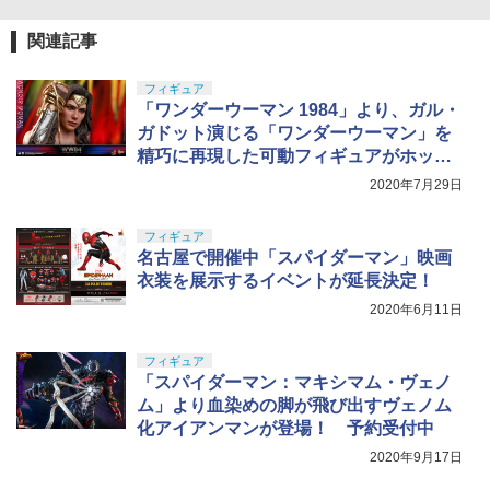
関連記事
GSIクレオス Mr.トップコート 水性プレ
5
ミアムトップコートスプレー つや消し 8
8ml ホビー用仕上材 B603
フィギュア
「ワンダーウーマン 1984」より、ガル・
￥710
ガドット演じる「ワンダーウーマン」を
精巧に再現した可動フィギュアがホット
トイズより発売決定！
2020年7月29日
フィギュア
名古屋で開催中「スパイダーマン」映画
衣装を展示するイベントが延長決定！
2020年6月11日
フィギュア
「スパイダーマン：マキシマム・ヴェノ
ム」より血染めの脚が飛び出すヴェノム
化アイアンマンが登場！ 予約受付中
2020年9月17日