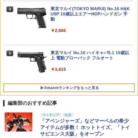
強化ハンマースプリング (GHK M4 GBB
￥8,918
【未開封】TVアニメ「薬屋のひとりご
￥1,155
4
対応) ガスブロ サバゲー
東京マルイ(TOKYO MARUI) No.16 H&K
【中古】 バンダイスピリッツ 5068698
と」 猫猫 フィギュア 園遊会【住吉店】
4
4
USP 10歳以上エアーHOPハンドガン 手
クレイモデルキット ウンコスルデイズ
￥2,457
マックスファクトリー PLAMATEA MX
動
アイドルうんち 【A´】 ※未組立・外箱
4
￥1,980
52TOYS BLINDBOX ディズニー プリン
ちゃん 組み立て式プラモデル ノンスケ
に少しの傷みあり
4
セス On the Run シリーズ ブラインドボ
ール 全高約160mm
￥2,666
タミヤ OP.823 クランプ式アルミホイー
5
ックス フィギュア ガチャガチャ コレク
￥66
ルハブ（5mm厚）【53823】 ラジコン用
ション 塗装済み コレクター・誕生日・
ガンケース 折りたたみ式 MOLLE対応 エ
￥9,980
4
新年のギフトに最適 (一個入り)
アソフト用 ライフル収納バッグ ガンケ
ウルトラマンシリーズ 英雄勇像 ゾフィ
￥1,155
5
ース ライフルケース ショットガンケー
ー 全1種
東京マルイ No.10 ハイキャパ5.1 10歳以
5
ス ソフトガンケース エアガン収納 サバ
￥1,650
上 電動ブローバック フルオート
【中古】 バンダイスピリッツ 5068698
5
ゲー 軽量 耐水 サバイバルゲーム
HG 機動戦士ガンダム00 グラハム専用ユ
クレイモデルキット ウンコスルデイズ
￥2,180
5
ニオンフラッグカスタム 1/144スケール
アイドルうんち 【A´】 ※未組立・外箱
￥3,815
￥2,480
色分け済みプラモデル
に少しの傷みあり
【POP MART 公式ストア】THE MONS
5
TERS Big into Energy シリーズ ぬいぐ
￥1,800
￥66
Amazonランキングをもっと見る
るみペンダント 【1ピース】 エナジーラ
ブブ labubu ラブブ らぶぶ ポップマー
TAILOR JAPAN タクティカルポーチ ミ
5
ト ブラインドボックス フィギュア おも
リタリーポーチ サバゲーポーチ スマホ
編集部のおすすめ記事
ちゃ ガチャガチャ プラモデル ギフト 推
サバゲー ベルクロ ミリタリーバッグ ア
し活 ポプマ 正規品
ウトドア サバゲー サバイバルゲーム 装
GSIクレオス Mr.トップコート 水性プレ
フィギュア
玩具
備 サバゲー装備 M4-ED61-SL63
1
ミアムトップコートスプレー 光沢 88ml
「アベンジャーズ」などマーベルの希少
￥2,750
ホビー用仕上材 B601
アイテムが多数！ ホットトイズ、「トイ
￥2,698
サピエンス大阪」をオープン
￥748