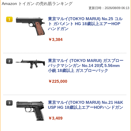
Amazon トイガン の売れ筋ランキング
クレイモデルキット ウンコスルデイズ
さし コンプリート 4種セット カプセルト
ットガンストックポーチ ライフル弾ポー
ット(ブラック) 8個【54642】 ラジコン
更新日時：2026/08/09 06:13
サイバー戦士うんこ 【A´】 ※未組立・
イ】ガチャガチャ ガチャ フルコンプ
チ 散弾用ストックポーチ 取り付け サバ
用
外箱に少しの傷みあり
イバルゲーム サバゲー ミリタリー タク
TAMASHII NATIONS S.H.フィギュアー
BANDAI SPIRITS(バンダイ スピリッツ)
東京マルイ(TOKYO MARUI) No.25 コル
ティカル カスタム 迷彩柄 カモフラージ
1
1
1
￥1,780
￥250
ツ（真骨彫製法） 仮面ライダーBLACK
30MS SIS-J00 メルンジャ[カラーA] 色
ト ガバメント HG 18歳以上エアーHOP
ュ 装備 ACU迷彩 シンプル 無地 単色 ソ
￥66
RX 約150mm PVC&ABS&布製 塗装済み
分け済みプラモデル
ハンドガン
リッドカラー 黒 緑 カーキ
可動フィギュア
￥4,200
￥3,384
￥1,780
【未開封】TVアニメ「その着せ替え人形
タミヤ OP.2095 DT-04 フリーホイール
2
2
￥12,480
【中古】 バンダイスピリッツ 5068837
は恋をする」 Season 2 GLITTER&GLA
シャフト (ロング)【22095】
2
クレイモデルキット ウンコスルデイズ
MOURS 喜多川海夢 冬制服ver. フィギュ
サイバー戦士うんこ 【A´】 ※未組立・
ア【住吉店】
￥528
BANDAI SPIRITS(バンダイ スピリッツ)
東京マルイ (TOKYO MARUI) ガスブロー
外箱に少しの傷みあり
＼エントリーでポイント10倍／【8月4日
2
2
2
タカラトミー(TAKARA TOMY) T-SPAR
機動警察パトレイバー EZY RG 1/48 AV-
バックマシンガン No.14 20式 5.56mm
20時〜8月11日1時59分まで】ORGA PR
2
￥1,980
K トランスフォーマー ニューレジェンズ
98Plus (イングラム・プラス) 色分け済
小銃 18歳以上 ガスブローバック
OLUBE（プロルーブ） MESEL DP ギア
￥66
NL-07 サウンドウェーブ 可動フィギュア
みプラモデル
用グリス 極圧潤滑、電動ガン・トレポ
アーテック ダイヤル式ダンボール金庫貯
3
ン・ガスブロ メンテナンス対応 オルガ
￥225,000
金箱工作キット 55449
エアソフト 潤滑剤 潤滑グリス メゼル お
￥4,440
￥6,600
【未開封】TVアニメ「その着せ替え人形
3
すすめ サバゲー
【中古】 バンダイスピリッツ 5068698
は恋をする」 Season 2 GLITTER&GLA
￥748
3
クレイモデルキット ウンコスルデイズ
MOURS 喜多川海夢 ハロウィンバニーve
￥1,820
東京マルイ(TOKYO MARUI) No.21 H&K
アイドルうんち 【A´】 ※未組立・外箱
r. フィギュア【住吉店】
3
TAMASHII NATIONS S.H.フィギュアー
BANDAI SPIRITS(バンダイスピリッツ)
USP HG 18歳以上エアーHOPハンドガン
に少しの傷みあり
3
3
ツ ONE PIECE シャンクス -マリンフォ
30MS SIS-H00 セスティエ[カラーC] 色
￥1,980
ード頂上決戦- 約165mm PVC&ABS&布
分け済みプラモデル
￥3,409
￥66
タミヤ OP.831 DT-02 アルミモーターヒ
4
製 塗装済み可動フィギュア
＼エントリーでポイント10倍／【8月4日
3
ートシンク【53831】 ラジコン用
20時〜8月11日1時59分まで】SAMOON
￥4,500