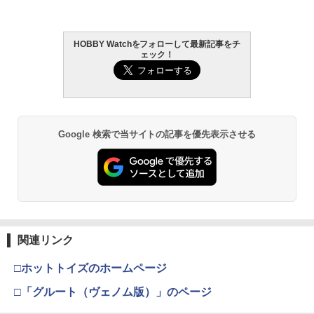
HOBBY Watchをフォローして最新記事をチ
LOCTITE(ロックタイト) シールはがし
2
ェック！
プレミアム 220ml
￥962
Google 検索で当サイトの記事を優先表示させる
タミヤ クラフトツールシリーズ No.123
3
先細薄刃ニッパー (ゲートカット用) プラ
モデル用工具 74123
￥2,674
関連リンク
タミヤ(TAMIYA) メイクアップ材シリー
4
ズ No.3 タミヤセメント(角びん) 40ml 模
□ホットトイズのホームページ
型用接着剤 87003
□「グルート（ヴェノム版）」のページ
￥184