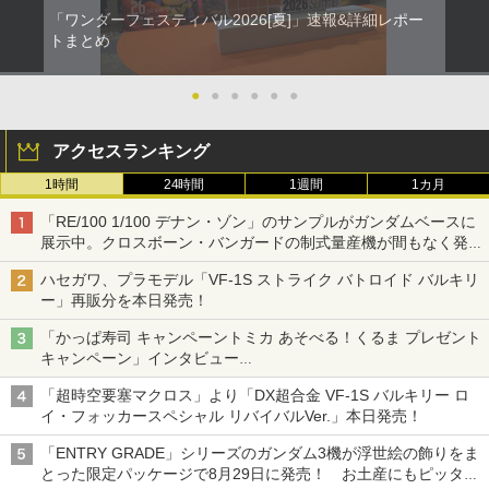
「ワンダーフェスティバル2026[夏]」速報&詳細レポー
トまとめ
●
●
●
●
●
●
アクセスランキング
1時間
24時間
1週間
1カ月
「RE/100 1/100 デナン・ゾン」のサンプルがガンダムベースに
展示中。クロスボーン・バンガードの制式量産機が間もなく発送
【ガンダムベース撮り下ろし】
ハセガワ、プラモデル「VF-1S ストライク バトロイド バルキリ
ー」再販分を本日発売！
「かっぱ寿司 キャンペーントミカ あそべる！くるま プレゼント
キャンペーン」インタビュー
子どもが楽しめるかっぱ寿司ならではの体験とコラボの楽しさを
「超時空要塞マクロス」より「DX超合金 VF-1S バルキリー ロ
追求
イ・フォッカースペシャル リバイバルVer.」本日発売！
「ENTRY GRADE」シリーズのガンダム3機が浮世絵の飾りをま
とった限定パッケージで8月29日に発売！ お土産にもピッタ