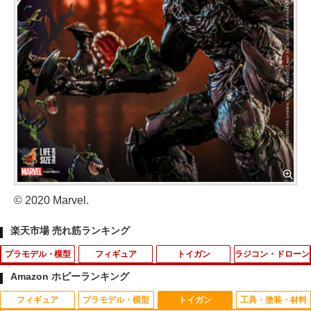
© 2020 Marvel.
楽天市場 売れ筋ランキング
プラモデル・模型
フィギュア
トイガン
ラジコン・ドローン
Amazon ホビーランキング
フィギュア
プラモデル・模型
トイガン
工具・塗装・材料
【中古】 バンダイスピリッツ 5068837
2026年8月予約 ガチャ【キーウィの醤油
送料無料 ライフルストックポーチ ショ
タミヤ OP.1642 4mmフランジロックナ
1
1
1
1