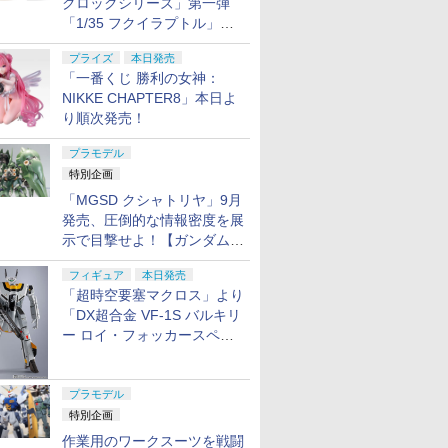
クロックシリーズ」第一弾
「1/35 フクイラプトル」本
日発売！
プライズ
本日発売
「一番くじ 勝利の女神：
NIKKE CHAPTER8」本日よ
り順次発売！
プラモデル
特別企画
「MGSD クシャトリヤ」9月
発売、圧倒的な情報密度を展
示で目撃せよ！【ガンダムベ
ース撮り下ろし】
フィギュア
本日発売
「超時空要塞マクロス」より
「DX超合金 VF-1S バルキリ
ー ロイ・フォッカースペシ
ャル リバイバルVer.」本日発
売！
プラモデル
特別企画
作業用のワークスーツを戦闘