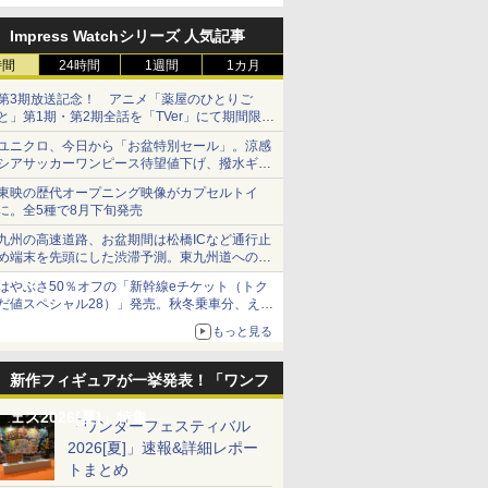
定
Impress Watchシリーズ 人気記事
時間
24時間
1週間
1カ月
第3期放送記念！ アニメ「薬屋のひとりご
と」第1期・第2期全話を「TVer」にて期間限定
で順次無料配信開始
ユニクロ、今日から「お盆特別セール」。涼感
シアサッカーワンピース待望値下げ、撥水ギア
ショーツは1990円に
東映の歴代オープニング映像がカプセルトイ
に。全5種で8月下旬発売
九州の高速道路、お盆期間は松橋ICなど通行止
め端末を先頭にした渋滞予測。東九州道への迂
回は料金調整を実施
はやぶさ50％オフの「新幹線eチケット（トク
だ値スペシャル28）」発売。秋冬乗車分、えき
ねっと限定
もっと見る
新作フィギュアが一挙発表！「ワンフ
ェス2026[夏]」特集
「ワンダーフェスティバル
2026[夏]」速報&詳細レポー
トまとめ