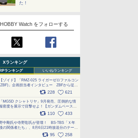
た！
HOBBY Watch をフォローする
Xランキング
RPランキング
いいねランキング
【ゾイド】「RMZ-025 ライガーゼロファルコン
(ZBF)」企画担当者インタビュー ZBFから従来
デザインまで再現可能なボリューム満点のキッ
228
621
ト pic.x.com/6zOqQAQKkX
「MGSD クシャトリヤ」9月発売、圧倒的な情
報密度を展示で目撃せよ！【ガンダムベース撮
り下ろし】 pic.x.com/3rPjsfk7qZ
110
433
野中剛氏や寺野彰氏が登壇！ BS-TBS「Ｘ年
後の関係者たち」、8月6日21時放送分のテーマ
は「超合金」！ pic.x.com/uWyt1uyuFm
95
258