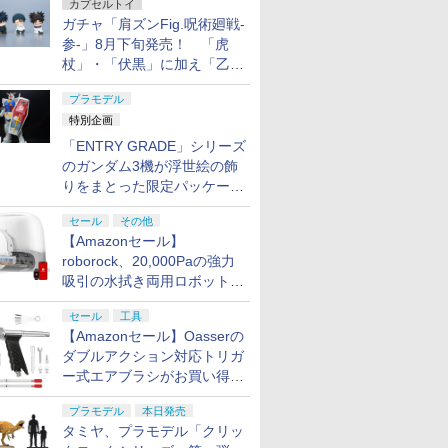
カプセルトイ
ガチャ「肩ズンFig.呪術廻戦-
参-」8月下旬発売！ 「虎
杖」・「伏黒」に加え「乙
骨」・「脹相」がラインナッ
プラモデル
プ
特別企画
「ENTRY GRADE」シリーズ
のガンダム3機が浮世絵の飾
りをまとった限定パッケージ
で8月29日に発売！ お土産
セール
その他
にもピッタリ!?【ガンダムベ
【Amazonセール】
ース撮り下ろし】
roborock、20,000Paの強力
吸引の水拭き両用ロボット掃
除機「Qrevo Curv 2 Flow」
セール
工具
がお買い得！
【Amazonセール】Oasserの
ダブルアクション対応トリガ
ー式エアブラシがお買い得価
格で登場！
プラモデル
本日発売
タミヤ、プラモデル「クリッ