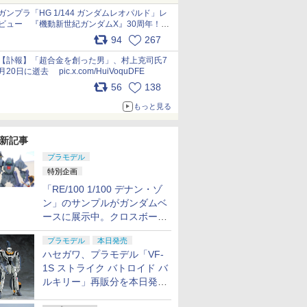
ガンプラ「HG 1/144 ガンダムレオパルド」レ
ビュー 『機動新世紀ガンダムX』30周年！イ
ンナーアームガトリングの変形機構まで再現し
94
267
最新フォーマットでキット化！
pic.x.com/nszPIDTpbg
【訃報】「超合金を創った男」、村上克司氏7
月20日に逝去 pic.x.com/HuiVoquDFE
56
138
もっと見る
新記事
プラモデル
特別企画
「RE/100 1/100 デナン・ゾ
ン」のサンプルがガンダムベ
ースに展示中。クロスボー
ン・バンガードの制式量産機
プラモデル
本日発売
が間もなく発送【ガンダムベ
ハセガワ、プラモデル「VF-
ース撮り下ろし】
1S ストライク バトロイド バ
ルキリー」再販分を本日発
売！