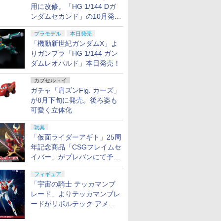
用に改修。「HG 1/144 Dガ
ンダムセカンド」の10月発送
分が予約受付中【ガンダムベ
プラモデル
本日発売
ース撮り下ろし】
「機動新世紀ガンダムX」よ
りガンプラ「HG 1/144 ガン
ダムレオパルド」本日発売！
カプセルトイ
ガチャ「肩ズンFig. カーズ」
が8月下旬に発売。後ろ姿も
可愛く立体化
玩具
「仮面ライダーアギト」25周
年記念商品「CSGフレイムセ
イバー」がプレバンにて予約
開始
フィギュア
「宇宙の騎士 テッカマンブ
レード」よりテッカマンブレ
ードがリボルテック アメイ
ジング・ヤマグチで商品化決