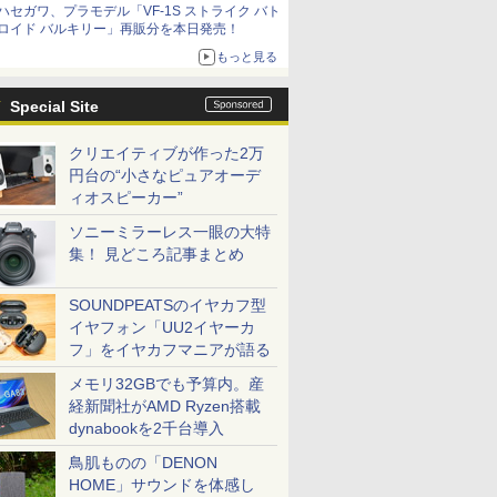
ハセガワ、プラモデル「VF-1S ストライク バト
コラボの楽しさを追求
ロイド バルキリー」再販分を本日発売！
もっと見る
Special Site
クリエイティブが作った2万
円台の“小さなピュアオーデ
ィオスピーカー”
ソニーミラーレス一眼の大特
集！ 見どころ記事まとめ
SOUNDPEATSのイヤカフ型
イヤフォン「UU2イヤーカ
フ」をイヤカフマニアが語る
メモリ32GBでも予算内。産
経新聞社がAMD Ryzen搭載
dynabookを2千台導入
鳥肌ものの「DENON
HOME」サウンドを体感し