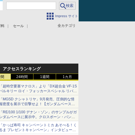
Impress サイト
全カテゴリ
材料
セール
アクセスランキング
時間
24時間
1週間
1カ月
「超時空要塞マクロス」より「DX超合金 VF-1S
バルキリー ロイ・フォッカースペシャル リバイ
バルVer.」本日発売！
「MGSD クシャトリヤ」9月発売、圧倒的な情
報密度を展示で目撃せよ！【ガンダムベース撮
り下ろし】
「RE/100 1/100 デナン・ゾン」のサンプルがガ
ンダムベースに展示中。クロスボーン・バンガ
ードの制式量産機が間もなく発送【ガンダムベ
「かっぱ寿司 キャンペーントミカ あそべる！く
ース撮り下ろし】
るま プレゼントキャンペーン」インタビュー
子どもが楽しめるかっぱ寿司ならではの体験と