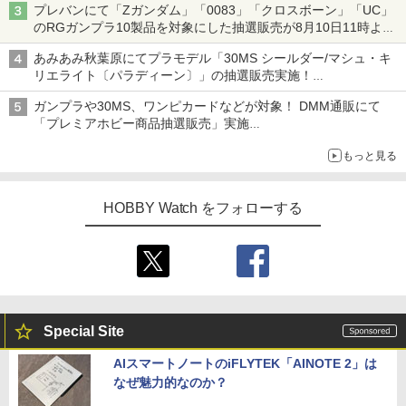
プレバンにて「Zガンダム」「0083」「クロスボーン」「UC」
のRGガンプラ10製品を対象にした抽選販売が8月10日11時より
実施！
あみあみ秋葉原にてプラモデル「30MS シールダー/マシュ・キ
リエライト〔パラディーン〕」の抽選販売実施！
「30MS オプションパーツセット29(アクションウエアβ)」も対
ガンプラや30MS、ワンピカードなどが対象！ DMM通販にて
象
「プレミアホビー商品抽選販売」実施
ぬいぐるみ「おかえり！ピカチュウ」やトイガンなども対象
もっと見る
HOBBY Watch をフォローする
Special Site
AIスマートノートのiFLYTEK「AINOTE 2」は
なぜ魅力的なのか？