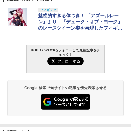
LL 草薙素子 約140mm PVC&ABS製 塗
装済み可動フィギュア
フィギュア
魅惑的すぎる体つき！ 「アズールレー
￥9,000
ン」より、「デューク・オブ・ヨーク」
のレースクイーン姿を再現したフィギュ
アの2次受注が開始
HOBBY Watchをフォローして最新記事をチ
ェック！
Google 検索で当サイトの記事を優先表示させる