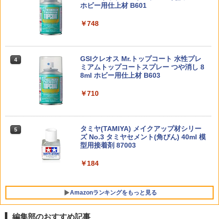
3
ホビー用仕上材 B601
機動警察パトレイバー EZY RG 1/48 AV-
ラック（PX品 売店 背ひも 背負い紐 タク
￥3,815
【POP MART 公式ストア】THE MONS
98Plus (イングラム・プラス) 色分け済
ティカルスリング 89式5.56mm小銃 ライ
￥6,091
3
TERS Big into Energy シリーズ ぬいぐ
みプラモデル
￥748
フル M4 黒）
8810 STYLE ポリカ製 ウイングType A
4
るみペンダント 【1ピース】 エナジーラ
PPC-N33 持ちやすい塗装棒 挿すタイプ
(Sサイズ) [HS-W-AS](JAN：458258651
4
ブブ labubu ラブブ らぶぶ ポップマー
￥6,242
￥2,860
1.0mm軸〔ホビーベース〕（250208予
東京マルイ (TOKYO MARUI) ガスブロー
6411)
4
ト ブラインドボックス フィギュア おも
スーパーエアブラシアドバンス 【HT-58
約開始）
バックマシンガン No.14 20式 5.56mm
4
ちゃ ガチャガチャ プラモデル ギフト 推
GSIクレオス Mr.トップコート 水性プレ
1】 (工具)
小銃 18歳以上 ガスブローバック
4
￥1,650
し活 ポプマ 正規品
ミアムトップコートスプレー つや消し 8
￥750
8ml ホビー用仕上材 B603
BANDAI SPIRITS(バンダイ スピリッツ)
【楽天1位!】メカニクスウェア Mechani
￥11,178
￥235,000
4
4
￥2,750
30MS SIS-J00 メルンジャ[カラーA] 色
xWear FastFit Mossy Oak モッシーオ
分け済みプラモデル
￥710
ーク ファストフィット メカニクス グロ
タカラトミー トミカワールド ビッグに
5
ーブ メカニックス 手袋 作業用 バイク サ
PPC-N35 持ちやすい塗装棒 挿すタイプ
変形！デカパトロールカー
5
バゲ 自転車 バイク
￥-
【中古】MG 1/100 RX-78-2 ガンダム Ve
2.0mm軸〔ホビーベース〕（250208予
東京マルイ(TOKYO MARUI) No.16 H&K
5
5
52TOYS BLINDBOX ディズニー プリン
4
r.ONE YEAR WAR 0079 アニメーション
約開始）
USP 10歳以上エアーHOPハンドガン 手
￥4,570
セス On the Run シリーズ ブラインドボ
￥2,860
タミヤ(TAMIYA) メイクアップ材シリー
カラーバージョン (機動戦士ガンダム)
動
5
ックス フィギュア ガチャガチャ コレク
ズ No.3 タミヤセメント(角びん) 40ml 模
￥750
ション 塗装済み コレクター・誕生日・
型用接着剤 87003
BANDAI SPIRITS(バンダイ スピリッツ)
￥11,860
￥2,795
5
新年のギフトに最適 (一個入り)
HGUC 195 機動戦士Zガンダム キュベレ
イ 1/144スケール 色分け済みプラモデル
￥184
東京マルイ H&K USP [ エアーハンドガ
5
￥1,650
ン/対象年令18才以上 ] サバゲー エアガ
ン モデルガン ハンドガン ネズミ除け コ
￥2,178
スプレ ブローバック 小道具 威力 飛距離
Amazonランキングをもっと見る
精度 重厚感 安全装置
TAMASHII NATIONS S.H.フィギュアー
5
ツ 攻殻機動隊 THE GHOST IN THE SHE
￥3,990
編集部のおすすめ記事