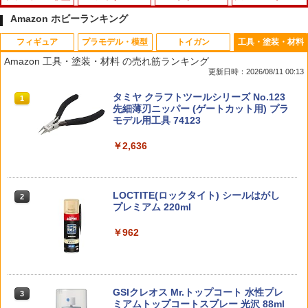
Amazon ホビーランキング
フィギュア
プラモデル・模型
トイガン
工具・塗装・材料
30MF 【ドゥローワイバーン】
【未開封品】レゴ(LEGO) レゴ コカ・コ
COWCOW TECHNOLOGY 120% ノズル
アルミ製 コンペティションM4 ナット大
1
1
1
1
Amazon 工具・塗装・材料 の売れ筋ランキング
ーラ オリジナル サッカーコレクション
リターンスプリング for TM GBB G17 G
径タイプ 5.5mm 2個入 [RD-013L](JA
更新日時：2026/08/11 00:13
レゴ サッカー ミニフィグ 5種セット【あ
en5 MOS◆東京マルイ ガスブロ GLOC
N：4582586511485)
￥1,640
す楽対応】
K17 強化 カスタム 予備 修理 リペア ス
TAMASHII NATIONS S.H.フィギュアー
マックスファクトリー PLAMATEA MX
東京マルイ(TOKYO MARUI) No.25 コル
タミヤ クラフトツールシリーズ No.123
ペア ノズル
1
1
1
1
￥440
ツ（真骨彫製法） 仮面ライダーBLACK
ちゃん 組み立て式プラモデル ノンスケ
ト ガバメント HG 18歳以上エアーHOP
先細薄刃ニッパー (ゲートカット用) プラ
￥1,000
RX 約150mm PVC&ABS&布製 塗装済み
ール 全高約160mm
ハンドガン
モデル用工具 74123
￥590
可動フィギュア
￥10,094
￥3,384
￥2,636
BANDAI バンダイ HG 1/144 ジム・スナ
8810 STYLE SPM チタン製ウイング用M
2
2
￥12,100
イパーカスタム (ミサイル・ランチャー
PPC-N31 大きな塗装ベース〔ホビーベ
2×5mmタッピングスクリュー(2pcs) [H
2
装備) 『機動戦士ガンダム THE ORIGIN
ース〕（240220予約開始）
GLK-530■GUARDER 強化ローディング
S-TSO1](JAN：4582586516442)
2
MSD(Mobile Suit Discovery)』プラモ
ノズル for 東京マルイ GBB G17 Gen5
デル ガンプラ【中古】 【未組立】プレ
BANDAI SPIRITS(バンダイ スピリッツ)
東京マルイ(TOKYO MARUI) No.21 H&K
LOCTITE(ロックタイト) シールはがし
MOS◆ナイロン+ファイバー製 高圧時の
2
2
2
￥1,080
￥748
ミアムバンダイ
TAMASHII NATIONS DX超合金 超時空要
HG 機動新世紀ガンダムX ガンダムレオ
USP HG 18歳以上エアーHOPハンドガン
プレミアム 220ml
破損防止に！グロック17 ジェネレーショ
2
塞マクロス VF-1S バルキリー ロイ・フ
パルド 1/144スケール 色分け済みプラモ
ンファイブ GBB12-13 互換 シリンダー
ォッカースペシャル リバイバルVer. 約28
デル
耐久性向上
￥6,050
￥3,409
￥962
0mm ABS&ダイキャスト&PVC製 塗装済
8810 STYLE 樹脂製 ウイングステーTyp
3
み可動フィギュア
￥3,790
￥2,680
PPC-N36 持ちやすい塗装棒 挿すタイプ
e A(汎用、鉄製スクリュー 6pcs) [HS-W
3
0.5mm軸〔ホビーベース〕（250201予
S-AG](JAN：4582586516435)
￥26,136
PUNI☆MOFU 『メガミデバイス』 レー
約開始）
東京マルイ No.10 ハイキャパ5.1 10歳以
3
3
GSIクレオス Mr.トップコート 水性プレ
シングトゥ with Honda Z50J-1 モンキ
上 電動ブローバック フルオート
3
￥1,100
ミアムトップコートスプレー 光沢 88ml
ー 【KP879】 (プラモデル)
BANDAI SPIRITS(バンダイ スピリッツ)
自衛隊 クイックリリース 3点スリング ブ
￥750
3