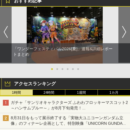
おすすめ記事
「ワンダーフェスティバル2026[夏]」速報&詳細レポー
トまとめ
●
●
●
●
●
●
アクセスランキング
1時間
24時間
1週間
1カ月
ガチャ「サンリオキャラクターズ ふわわフロッキーマスコット2
～ハンサムブルー～」が8月下旬発売！
ポチャッコやタキシードサムたちがブルーなハンサム仕様で登場
8月31日をもって展示終了する「実物大ユニコーンガンダム立
像」のフィナーレ企画として、特別映像「UNICORN GUNDAM
Statue ― BEYOND POSSIBILITY ―」が8月22日より限定上映