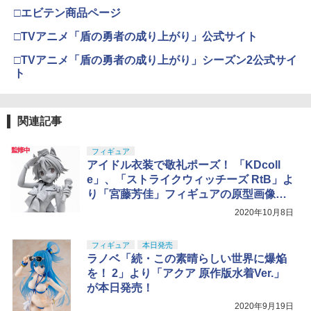
□エビテン商品ページ
□TVアニメ「盾の勇者の成り上がり」公式サイト
□TVアニメ「盾の勇者の成り上がり」シーズン2公式サイ
ト
関連記事
フィギュア
アイドル衣装で敬礼ポーズ！ 「KDcoll
e」、「ストライクウィッチーズ RtB」よ
り「宮藤芳佳」フィギュアの原型画像を
公開
2020年10月8日
フィギュア
本日発売
ラノベ「続・この素晴らしい世界に爆焔
を！ 2」より「アクア 原作版水着Ver.」
が本日発売！
2020年9月19日