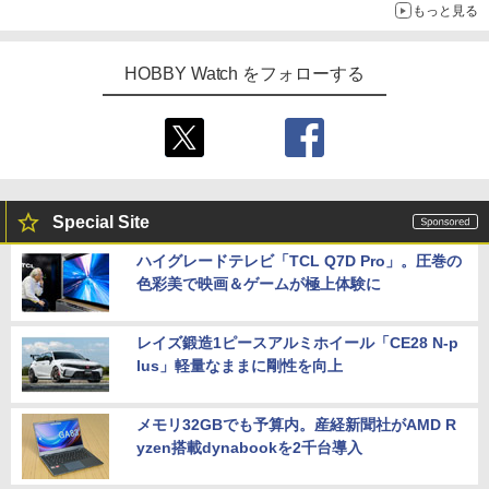
もっと見る
HOBBY Watch をフォローする
Special Site
ハイグレードテレビ「TCL Q7D Pro」。圧巻の
色彩美で映画＆ゲームが極上体験に
レイズ鍛造1ピースアルミホイール「CE28 N-p
lus」軽量なままに剛性を向上
メモリ32GBでも予算内。産経新聞社がAMD R
yzen搭載dynabookを2千台導入