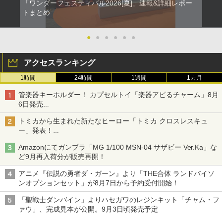
「ワンダーフェスティバル2026[夏]」速報&詳細レポー
トまとめ
●
●
●
●
●
●
アクセスランキング
1時間
24時間
1週間
1カ月
管楽器キーホルダー！ カプセルトイ「楽器アピるチャーム」8月
6日発売
チューバ、テナサクなど5種各3色
トミカから生まれた新たなヒーロー「トミカ クロスレスキュ
ー」発表！
詳細は後日公開予定
Amazonにてガンプラ「MG 1/100 MSN-04 サザビー Ver.Ka」な
ど9月再入荷分が販売再開！
アニメ『伝説の勇者ダ・ガーン』より「THE合体 ランドバイソ
ンオプションセット」が8月7日から予約受付開始！
「聖戦士ダンバイン」よりハセガワのレジンキット「チャム・フ
ァウ」、完成見本が公開。9月3日頃発売予定