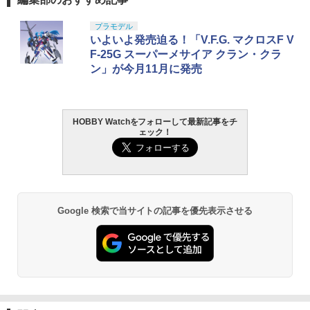
◆マカロン オートボット 飛距離アップ
もちゃ ゲーム 予備 電池 災害時 防災 乾
長掛け VRS-10に 0.25〜0.3gのBB弾 ロ
電池 学校 オフィス 会社 備品 水銀ゼロ使
TAMASHII NATIONS オリジン・オブ・
タカラトミー(TAKARA TOMY) T-SPAR
東京マルイ(TOKYO MARUI) No.25 コル
GSIクレオス Mr.トップコート 水性プレ
プラモデル
ングレンジ
用 緊急時 地震対策 台風対策 新生活 まと
1
1
1
1
バルキリー 超時空要塞マクロス VF-1J
K REALIZE MODEL リアライズモデル Z
ト ガバメント HG 18歳以上エアーHOP
ミアムトップコートスプレー 光沢 88ml
いよいよ発売迫る！「V.F.G. マクロスF V
め買い /60N◇ LAZOS:単4乾電池
バルキリー45th Anniv. 約225mm ABS&
OIDS ゾイド RMZ-025 ライガーゼロフ
ハンドガン
ホビー用仕上材 B601
F-25G スーパーメサイア クラン・クラ
￥690
ダイキャスト製 塗装済み可動フィギュア
ァルコン (ZBF) 色分け済み プラキット
￥350
ン」が今月11月に発売
￥3,384
￥748
￥22,900
￥8,335
COWCOW TECHNOLOGY NP1 ノズル
2
リターンスプリング Hi-CAPA/1911◆マ
【複数購入で3％OFF】ドローン予備プ
2
HOBBY Watchをフォローして最新記事をチ
東京マルイ (TOKYO MARUI) ガスブロー
LOCTITE(ロックタイト) シールはがし
ルイ ガスブロ ハイキャパ/MEU/ガバ対応
ロペラ2セット 8枚 羽 予備プロペラ ポケ
2
2
ェック！
TAMASHII NATIONS S.H.フィギュアー
壽屋(KOTOBUKIYA) フレームアーム
バックマシンガン No.14 20式 5.56mm
プレミアム 220ml
180％強化レート 動作安定化に
ットドローン専用 h030-32専用 ドローン
2
2
ツ 呪術廻戦 伏黒甚爾 約155mm PVC&A
ズ・ガール ドゥルガーI〈Bunny Styl
小銃 18歳以上 ガスブローバック
プロペラ プロペラ単体 子供の日 母の日
BS製 塗装済み可動フィギュア
e〉 全高約180mm ノンスケール プラモ
プレゼント おうち 家中 親子で遊べる 送
￥1,013
￥490
デル
料無料 即納 ラッピング可
￥190,000
￥13,950
￥6,930
￥420
Google 検索で当サイトの記事を優先表示させる
【軽量ハードケース】MILITARY-BASE
3
タミヤ クラフトツールシリーズ No.123
東京マルイ(TOKYO MARUI) No.21 H&K
3
(ミリタリーベース)ABS ハンドガン キャ
3
先細薄刃ニッパー (ゲートカット用) プラ
TAMASHII NATIONS S.H.フィギュアー
USP HG 18歳以上エアーHOPハンドガン
リングハードガンケース 29cm BK◆ハ
3
モデル用工具 74123
ツ 攻殻機動隊 THE GHOST IN THE SHE
Blokees スター ウォーズ マンダロリア
ードケース/ガンケース/ガンバッグ
【送料無料】ラジコン バッテリー USB
3
3
LL 草薙素子 約140mm PVC&ABS製 塗
ン&グローグー CC05 ディン ジャリン&
充電ケーブル 2個セット 3.7V 充電池 充
￥3,409
装済み可動フィギュア
グローグー ABS樹脂&PVC製 組み立て式
￥2,691
電コード おもちゃ ラジコン USB 充電
￥1,280
プラスチックモデル
ケーブル 予備 替え 便利 接続 スペア ラ
ジコンカー RCカー シンプル
￥9,544
￥4,385