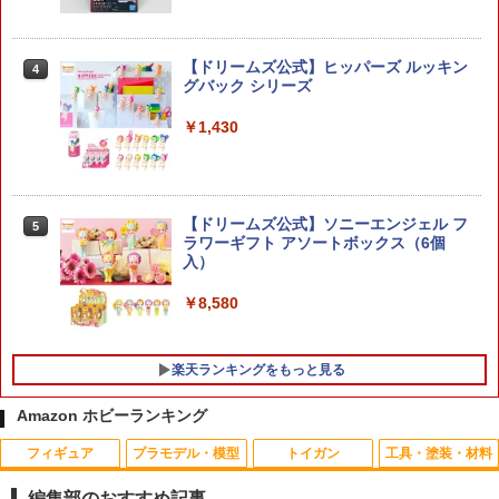
1/1 『メガミデバイス M.S.G』 10 フェ
4
イスセット PUNI☆MOFU用 01 スキンカ
【ドリームズ公式】ヒッパーズ ルッキン
4
ラーE 【KP908】 (プラモデル)
グバック シリーズ
￥1,650
￥1,430
タミヤ 1/32 ミニ四駆REVシリーズ No.1
5
0 ミニ四駆スターターパックFM-Aバラン
【ドリームズ公式】ソニーエンジェル フ
5
スタイプ (ラウディーブル) 【18710】 ミ
ラワーギフト アソートボックス（6個
ニ四駆パーツ
入）
￥1,780
￥8,580
楽天ランキングをもっと見る
Amazon ホビーランキング
フィギュア
プラモデル・模型
トイガン
工具・塗装・材料
Maple Leaf MACARON AUTOBOT ホッ
【割引】単4形 アルカリ乾電池 1個10本
1
1
プアップパッキン 60° for GBB/VSR-10
入り 単四 アルカリ電池 リモコン 家電 お
編集部のおすすめ記事