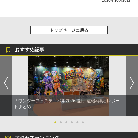
2020年10月28日
トップページに戻る
おすすめ記事
「ワンダーフェスティバル2026[夏]」速報&詳細レポー
トまとめ
●
●
●
●
●
●
アクセスランキング