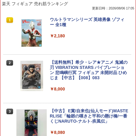
楽天 フィギュア 売れ筋ランキング
更新日時：2026/08/06 17:05
ダイヤスレンジャー 【PMKJ042】 (工
ウルトラマンシリーズ 英雄勇像 ゾフィ
1
1
具)
ー 全1種
￥1,320
￥2,180
HGUC 1/144 『機動戦士ガンダム』 MS-
【送料無料】希少・レア★アニメ 鬼滅の
2
2
05B ザクI (プラモデル)
刃 VIBRATION STARS バイブレーショ
ン 悲鳴嶼行冥 フィギュア 未開封品 ひめ
じま 【中古】【008】083
￥1,320
￥8,000
【送料無料】タミヤ ソーラー工作シリー
3
ズ No.5 ソーラーモーター 02 76005
【中古】 E賞/自来也(仙人モード)MASTE
3
RLISE「輪廻の嘆きと平和の懸け橋/一番
くじNARUTO-ナルト-疾風伝」
￥1,337
￥8,080