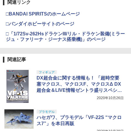
東京マルイ No.10 ハイキャパ5.1 10歳以
4
関連リンク
￥450
タミヤ(TAMIYA) メイクアップ材シリー
上 電動ブローバック フルオート
4
M-LOK ポリマーレールセット 6Pcs◆B
4
ズ No.3 タミヤセメント(角びん) 40ml 模
K エムロック モジュラーレイルシステム
□BANDAI SPIRITSのホームページ
型用接着剤 87003
TAMASHII NATIONS S.H.フィギュアー
20mmレイル 増設 RAS RIS ハンドガー
￥3,815
4
ツ ONE PIECE シャンクス -マリンフォ
BANDAI SPIRITS(バンダイ スピリッツ)
ドに ガイズリー LVOA
4
□バンダイホビーサイトのページ
ード頂上決戦- 約165mm PVC&ABS&布
RG 機動戦士ガンダム 逆襲のシャア νガ
￥184
54770 【TAMIYA/タミヤ】 RCオプショ
4
製 塗装済み可動フィギュア
ンダム 1/144スケール 色分け済みプラモ
ンパーツ OP1770 06ハードコート アル
￥1,380
□「1/72Sv-262HsドラケンIII/リル・ドラケン装備(ミラー
デル
ミピニオンギヤ 22T
東京マルイ(TOKYO MARUI) No.16 H&K
5
ジュ・ファリーナ・ジーナス搭乗機)」のページ
￥9,900
USP 10歳以上エアーHOPハンドガン 手
￥-
￥509
マジ・スク+保護キャップセット
動
5
LAYLAX・NINE BALL (ナインボール)
5
￥2,600
東京マルイ ワイドユース/ガスルートシ
￥2,666
関連記事
TAMASHII NATIONS S.H.フィギュアー
ールパッキン・エアロ(2個入り) ライラ
5
ツ TV アニメ「呪術廻戦」 脹相 約150m
BANDAI SPIRITS(バンダイ スピリッツ)
クス カスタムパーツ
タカラトミー ドリームトミカ No．155
5
5
m PVC&ABS製 塗装済み可動フィギュア
30MM xEXM-000 ゼノヴァルト 1/144ス
フィギュア
リラックマカー
ケール 色分け済みプラモデル
DX超合金に関する情報も！ 「超時空要
￥1,440
￥-
￥616
塞マクロス、マクロスF、マクロスΔ DX
￥2,813
超合金＆LIVE情報ゼントラ盛りスペシャ
ル！」配信決定
2020年10月26日
プラモデル
ハセガワ、プラモデル「VF-22S “マクロ
ス7”」を本日再販