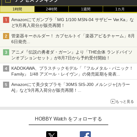
1時間
24時間
1週間
1カ月
Amazonにてガンプラ「MG 1/100 MSN-04 サザビー Ver.Ka」な
ど9月再入荷分が販売再開！
管楽器キーホルダー！ カプセルトイ「楽器アピるチャーム」8月
6日発売
チューバ、テナサクなど5種各3色
アニメ『伝説の勇者ダ・ガーン』より「THE合体 ランドバイソ
ンオプションセット」が8月7日から予約受付開始！
KADOKAWA、プラスチックモデル「『フルメタル・パニック！
Family』 1/48 アズール・レイヴン」の発売延期を発表
8月から9月に延期
Amazonにて美少女プラモ「30MS SIS-J00 メルンジャ[カラー
A]」など9月再入荷分が販売再開！
「FGO×30MS」コラボプラモ「30MS アルトリア・キャスタ
もっと見る
ー」も確認
HOBBY Watch をフォローする