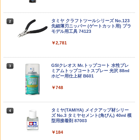
【当店独自で＋P10倍★要エントリー】
フライングボール おもちゃ 子供 ブーメ
2
30MF クラスアップアーマー(リーベルウ
【中古】[FIG] 【SMILE VALUE 2025】
【新品 予約受付中 26/08下旬入荷予定】
ラン ボール 飛ぶ 空飛ぶ 光る おもちゃス
2
2
ォーリア) (プラモデル)
POP UP PARADE(ポップアップパレー
[BATON airsoft] Co2 8.5g カートリッ
ピナーボール ブーメラン スピナー ジャ
ド) 桜ミク お花見コーデVer. キャラクタ
ジ 50本セット
イロ ドローン 飛行ボール フライング ス
タミヤ クラフトツールシリーズ No.123
TAMASHII NATIONS S.H.フィギュアー
HG 機動戦士ガンダム00 グラハム専用ユ
東京マルイ (TOKYO MARUI) ガスブロー
2
ー・ボーカル・シリーズ01 初音ミク 完
ピナー 回転式 飛行ボールトイ ミニドロ
2
2
2
￥770
先細薄刃ニッパー (ゲートカット用) プラ
ツ ONE PIECE シャンクス -マリンフォ
ニオンフラッグカスタム 1/144スケール
バックマシンガン No.14 20式 5.56mm
成品 フィギュア グッドスマイルカンパ
ーン プレゼント
￥3,180
モデル用工具 74123
ード頂上決戦- 約165mm PVC&ABS&布
色分け済みプラモデル
小銃 18歳以上 ガスブローバック
ニー(20251129)
製 塗装済み可動フィギュア
￥1,380
￥2,781
￥1,850
￥196,000
￥4,200
￥8,918
SD 三国創傑伝 炎皇張飛ゴッドガンダム
Maple Leaf クイックアジャスタブル ホ
3
3
ップアップ チャンバー for 東京マルイ S
OCOM MK23◆MARUI TM 固定 スライ
DJI Avata 360 交換レンズキット（工具
￥920
3
GSIクレオス Mr.トップコート 水性プレ
BANDAI SPIRITS(バンダイ スピリッツ)
東京マルイ(TOKYO MARUI) No.21 H&K
3
【POP MART 公式ストア】《今だけP5
ド ガス ホップアップ 調整 カスタム ダイ
付き）
3
3
3
ミアムトップコートスプレー 光沢 88ml
TAMASHII NATIONS S.H.フィギュアー
30MS Fate/Grand Order アルトリア・
USP HG 18歳以上エアーHOPハンドガン
倍！》SKULLPANDA Chapter VIII ポ
ヤル
3
ホビー用仕上材 B601
ツ（真骨彫製法） 仮面ライダーBLACK
キャスター 色分け済みプラモデル
ップマート スカルパンダ すかるぱんだ
￥4,400
RX 約150mm PVC&ABS&布製 塗装済み
フィギュア おもちゃ ガチャガチャ プラ
￥3,409
￥3,380
可動フィギュア
￥748
モデル ギフト 推し活
￥7,800
SDW HEROES ロビンフッドガンダムA
4
￥11,000
GE-2
￥4,510
RC生き物シリーズ 爆氷フリージングス
クラウンモデル AK47 10歳以上 エアー
GLK-541■GUARDER G19/G45 スチー
4
4
4
タミヤ(TAMIYA) メイクアップ材シリー
ピノ
BANDAI SPIRITS(バンダイスピリッツ)
コッキングライフル ブラック
￥980
4
ルCNC アジャスタブル リコイルスプリ
4
ズ No.3 タミヤセメント(角びん) 40ml 模
30MS SIS-H00 セスティエ[カラーC] 色
ングガイド w/ 強化スプリング for マル
型用接着剤 87003
TAMASHII NATIONS S.H.フィギュアー
分け済みプラモデル
トランスフォーマーニューレジェンズ
イ G17Gen5 MOS◆2種類のスプリング
￥4,496
￥4,761
4
4
ツ 攻殻機動隊 THE GHOST IN THE SHE
『トランスフォーマー』 NL-07 サウンド
が付属 バッファーの枚数で特性変更も可
LL 草薙素子 約140mm PVC&ABS製 塗
￥184
ウェーブ (可動フィギュア)
能
￥4,682
装済み可動フィギュア
SDW HEROES (011) 信長ガンダムエピ
5