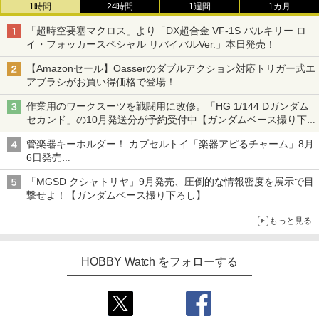
1時間
24時間
1週間
1カ月
「超時空要塞マクロス」より「DX超合金 VF-1S バルキリー ロ
イ・フォッカースペシャル リバイバルVer.」本日発売！
【Amazonセール】Oasserのダブルアクション対応トリガー式エ
アブラシがお買い得価格で登場！
作業用のワークスーツを戦闘用に改修。「HG 1/144 Dガンダム
セカンド」の10月発送分が予約受付中【ガンダムベース撮り下
ろし】
管楽器キーホルダー！ カプセルトイ「楽器アピるチャーム」8月
6日発売
チューバ、テナサクなど5種各3色
「MGSD クシャトリヤ」9月発売、圧倒的な情報密度を展示で目
撃せよ！【ガンダムベース撮り下ろし】
もっと見る
HOBBY Watch をフォローする