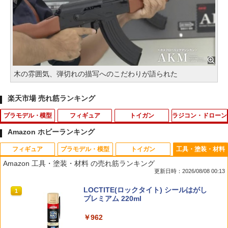
木の雰囲気、弾切れの描写へのこだわりが語られた
楽天市場 売れ筋ランキング
プラモデル・模型
フィギュア
トイガン
ラジコン・ドローン
Amazon ホビーランキング
フィギュア
プラモデル・模型
トイガン
工具・塗装・材料
バンダイスピリッツ 30MF クラスアップ
2026年10月予約 ガチャ【クインテット
Maple Leaf MACARON SUPER ホップ
2mmアルミロックナット（ブラック5
1
1
1
1
Amazon 工具・塗装・材料 の売れ筋ランキング
アーマー(ローザンウォーリア) 30MFCU
フィギュアコレクション コンプリート 6
アップパッキン 50° for AEG◆東京マル
個） 95719 ミニ四駆パーツ【予約】
更新日時：2026/08/08 00:13
07ロ-ザンウオ-リア [30MFCU07ロ-ザン
種セット カプセルトイ】
イ等 各社電動ガンに対応 長掛ホップ 流
ウオ-リア]
速 強ホップ HOP UP
￥495
タカラトミー(TAKARA TOMY) T-SPAR
BANDAI SPIRITS(バンダイ スピリッツ)
東京マルイ(TOKYO MARUI) No.25 コル
LOCTITE(ロックタイト) シールはがし
1
1
1
1
￥3,000
K トランスフォーマー ニューレジェンズ
30MS SIS-J00 メルンジャ[カラーA] 色
ト ガバメント HG 18歳以上エアーHOP
プレミアム 220ml
￥600
￥950
NL-07 サウンドウェーブ 可動フィギュア
分け済みプラモデル
ハンドガン
￥962
【一年間保証&人気魔法フライボール】
2
￥4,440
￥4,200
￥3,384