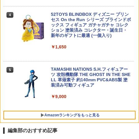
タミヤ 1/35 ミリタリーミニチュアシリ
￥1,595
4
￥1,980
￥4,000
ーズ No.70 アメリカ M3A2 パーソナル
52TOYS BLINDBOX ディズニー プリン
キャリヤー【特別販売製品】【35070】
4
セス On the Run シリーズ ブラインドボ
プラモデル
ックス フィギュア ガチャガチャ コレク
【最強配送】Nancy DJI Avata 2用 折り
5
ション 塗装済み コレクター・誕生日・
8月上旬以降 入荷予定【予約】 5KU TTI
￥2,464
【未開封】 ドラゴンボールZ 造型師×写
4
たたみ式ランディングギア オレンジ【D
5
新年のギフトに最適 (一個入り)
タイプ アルミニウム マグウェル 東京マ
真家 CREATOR×CREATOR SHENRON
JI Avata 2】
ルイ GBB G17 Gen5 MOS 用 ブロンズ
Aカラー 神龍 フィギュア 【日南店】
￥1,650
￥1,650
￥1,997
￥15,400
【未使用】1/144 HGUC RX-0 ユニコー
5
ンガンダム3号機 フェネクス デストロイ
モード(ナラティブver.) 「機動戦士ガン
TAMASHII NATIONS S.H.フィギュアー
ダムNT」 プラモデル【加納店】
5
ツ 攻殻機動隊 THE GHOST IN THE SHE
サイドレイルマウント アングルマウント
5
LL 草薙素子 約140mm PVC&ABS製 塗
ベース 斜め 45度 4スロット 20mm レー
￥2,800
装済み可動フィギュア
ル 対応 3個セット
￥9,000
￥2,080
Amazonランキングをもっと見る
編集部のおすすめ記事