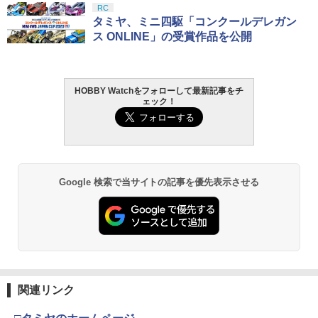
BANDAI SPIRITS(バンダイ スピリッツ)
東京マルイ(TOKYO MARUI) No.25 コル
LOCTITE(ロックタイト) シールはがし
RC
1
1
1
30MS SIS-J00 メルンジャ[カラーA] 色
ト ガバメント HG 18歳以上エアーHOP
プレミアム 220ml
タミヤ、ミニ四駆「コンクールデレガン
分け済みプラモデル
ハンドガン
ス ONLINE」の受賞作品を公開
￥962
￥4,200
￥3,384
HOBBY Watchをフォローして最新記事をチ
ェック！
GSIクレオス Mr.トップコート 水性プレ
BANDAI SPIRITS(バンダイ スピリッツ)
東京マルイ (TOKYO MARUI) ガスブロー
2
2
2
ミアムトップコートスプレー 光沢 88ml
機動警察パトレイバー EZY RG 1/48 AV-
バックマシンガン No.14 20式 5.56mm
ホビー用仕上材 B601
98Plus (イングラム・プラス) 色分け済
小銃 18歳以上 ガスブローバック
みプラモデル
￥748
￥197,900
￥6,600
Google 検索で当サイトの記事を優先表示させる
タミヤ クラフトツールシリーズ No.123
東京マルイ(TOKYO MARUI) No.21 H&K
3
3
先細薄刃ニッパー (ゲートカット用) プラ
マックスファクトリー PLAMATEA MX
USP HG 18歳以上エアーHOPハンドガン
3
モデル用工具 74123
ちゃん 組み立て式プラモデル ノンスケ
ール 全高約160mm
￥3,409
￥2,781
￥9,980
関連リンク
東京マルイ No.10 ハイキャパ5.1 10歳以
4
タミヤ(TAMIYA) メイクアップ材シリー
上 電動ブローバック フルオート
4