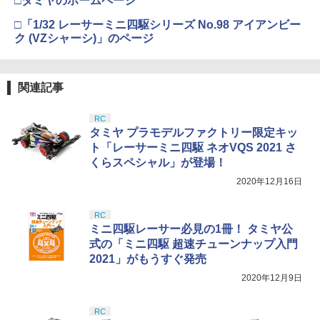
□タミヤのホームページ
ズ No.3 タミヤセメント(角びん) 40ml 模
BANDAI SPIRITS(バンダイ スピリッツ)
4
型用接着剤 87003
HGAW 機動新世紀ガンダムX ガンダムエ
￥3,815
□「1/32 レーサーミニ四駆シリーズ No.98 アイアンビー
アマスター 1/144スケール 色分け済みプ
ク (VZシャーシ)」のページ
ラモデル
￥184
￥3,100
東京マルイ(TOKYO MARUI) No.16 H&K
5
USP 10歳以上エアーHOPハンドガン 手
関連記事
GSIクレオス Mr.トップコート 水性プレ
動
5
ミアムトップコートスプレー つや消し 8
RC
8ml ホビー用仕上材 B603
BANDAI SPIRITS(バンダイスピリッツ)
￥2,666
5
タミヤ プラモデルファクトリー限定キッ
30MS SIS-H00 セスティエ[カラーC] 色
分け済みプラモデル
￥710
ト「レーサーミニ四駆 ネオVQS 2021 さ
くらスペシャル」が登場！
￥4,500
2020年12月16日
RC
ミニ四駆レーサー必見の1冊！ タミヤ公
式の「ミニ四駆 超速チューンナップ入門
2021」がもうすぐ発売
2020年12月9日
RC