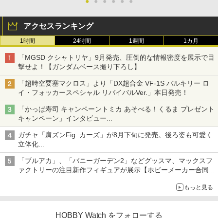
●
●
●
●
●
●
アクセスランキング
1時間
24時間
1週間
1カ月
「MGSD クシャトリヤ」9月発売、圧倒的な情報密度を展示で目
撃せよ！【ガンダムベース撮り下ろし】
「超時空要塞マクロス」より「DX超合金 VF-1S バルキリー ロ
イ・フォッカースペシャル リバイバルVer.」本日発売！
「かっぱ寿司 キャンペーントミカ あそべる！くるま プレゼント
キャンペーン」インタビュー
子どもが楽しめるかっぱ寿司ならではの体験とコラボの楽しさを
ガチャ「肩ズンFig. カーズ」が8月下旬に発売。後ろ姿も可愛く
追求
立体化
ライトニング・マックィーンやメーターなど4種がラインナップ
「ブルアカ」、「バニーガーデン2」などグッスマ、マックスフ
ァクトリーの注目新作フィギュアが展示【ホビーメーカー合同展
示会】
もっと見る
HOBBY Watch をフォローする