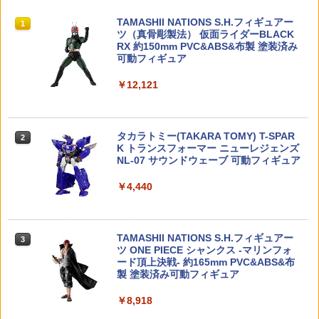
アイフリッド) 機動戦士ガンダムSEED F
角度つき アングルフォアグリップ MLO
￥1,210
￥640
TAMASHII NATIONS S.H.フィギュアー
REEDOM(シード フリーダム) プラモデ
K Mロック エムロック ハンドストップ
1
ツ（真骨彫製法） 仮面ライダーBLACK
ル(5068343) バンダイスピリッツ(20260
バリケードストップ 東京マルイ エアガ
RX 約150mm PVC&ABS&布製 塗装済み
711)
ン 電動ガン ガスガン AEG GBB
可動フィギュア
￥1,900
￥1,780
【ドリームズ公式】SMISKI Bath Series
マテル 1／64 ホットウィール モンスタ
2
2
￥12,121
スミスキー バス シリーズ
ートラック 1：64 メガ・レックス ミニ
カー
￥1,210
HG 1/144 ライジングフリーダムガンダ
SI タイプ CNC カーブドグリップ M-LO
￥891
2
2
タカラトミー(TAKARA TOMY) T-SPAR
ム 「機動戦士ガンダムSEED FREEDO
K◆マグプル エムロック機種 NOVESKE
2
K トランスフォーマー ニューレジェンズ
M」 ガンプラ
NSR ハンドストップ フォアグリップ KR
NL-07 サウンドウェーブ 可動フィギュア
YTAC WAR SPORT LVOA Geissele SM
R RAS対応 MP5
￥1,980
【ドリームズ公式】SMISKI Series 1 ス
DJI Mini 4 Pro/DJI Mini 3 Pro プロペラ
3
3
￥4,440
ミスキー シリーズ1 ブラインドボックス
8枚セット ドローン用アクセサリー プロ
インテリアフィギュア 蓄光 暗闇で光る
￥1,880
ペラ交換部品 ネジとドライバー付き
￥1,210
サンリオクラシックハローキティpvcク
￥1,131
3
TAMASHII NATIONS S.H.フィギュアー
リアポーチワイド (贈呈品なくなり次
3
ツ ONE PIECE シャンクス -マリンフォ
第、贈呈終了)
HITCALL 蓄光 天然由来成分PLA配合 T
3
ード頂上決戦- 約165mm PVC&ABS&布
RACER NM BB弾のみ 0.2g(2000発/袋)
製 塗装済み可動フィギュア
0.25(1600発/袋) 高精度 高真球 ウォータ
￥2,362
POP UP PARADE SP ホロライブプロダ
Nancy DJI RC 用 送信機スティックカバ
4
4
ー研磨仕上げ採用 サバイバル ゲーム ミ
クション 常闇トワ 完成品フィギュア[マ
ー【DJI Mavic 3 Classic/Mini 3 Pro/Air
リタリー エアガン 電動ガン エアーガン
￥8,918
ックスファクトリー]【送料無料】《発売
2S】
アウトドア・ホビー用品
済・在庫品》