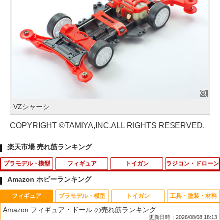
VZシャーシ
COPYRIGHT ©TAMIYA,INC.ALL RIGHTS RESERVED.
楽天市場 売れ筋ランキング
プラモデル・模型
フィギュア
トイガン
ラジコン・ドローン
Amazon ホビーランキング
フィギュア
プラモデル・模型
トイガン
工具・塗装・材料
【当店独自で＋P10倍★要エントリー】
【ドリームズ公式】SMISKI Toilet Serie
【 良品武品 】 M-LOK 対応 BCM GUNF
電池ボックス 単3型 4本 直列 6V バッテ
1
1
1
1
Amazon フィギュア・ドール の売れ筋ランキング
【中古】[PTM] (再販) 1/144 オプション
s スミスキー トイレ シリーズ
IGHTER バーティカルグリップ フォアグ
リーケース 電池ケース
更新日時：2026/08/08 18:13
パーツセット ガンプラ 15(キャバリアー
リップ レプリカ ポリマー樹脂製 | 斜め