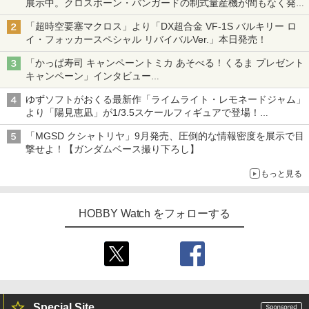
展示中。クロスボーン・バンガードの制式量産機が間もなく発送
【ガンダムベース撮り下ろし】
「超時空要塞マクロス」より「DX超合金 VF-1S バルキリー ロ
イ・フォッカースペシャル リバイバルVer.」本日発売！
「かっぱ寿司 キャンペーントミカ あそべる！くるま プレゼント
キャンペーン」インタビュー
子どもが楽しめるかっぱ寿司ならではの体験とコラボの楽しさを
ゆずソフトがおくる最新作「ライムライト・レモネードジャム」
追求
より「陽見恵凪」が1/3.5スケールフィギュアで登場！
メガネ姿も表現できるオプションパーツが付属
「MGSD クシャトリヤ」9月発売、圧倒的な情報密度を展示で目
撃せよ！【ガンダムベース撮り下ろし】
もっと見る
HOBBY Watch をフォローする
Special Site