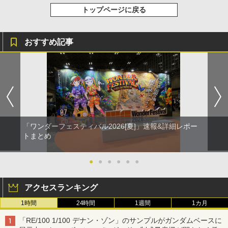
トップページに戻る
おすすめ記事
「ワンダーフェスティバル2026[夏]」速報&詳細レポー
トまとめ
●
●
●
●
●
●
アクセスランキング
1時間
24時間
1週間
1カ月
「RE/100 1/100 デナン・ゾン」のサンプルがガンダムベースに