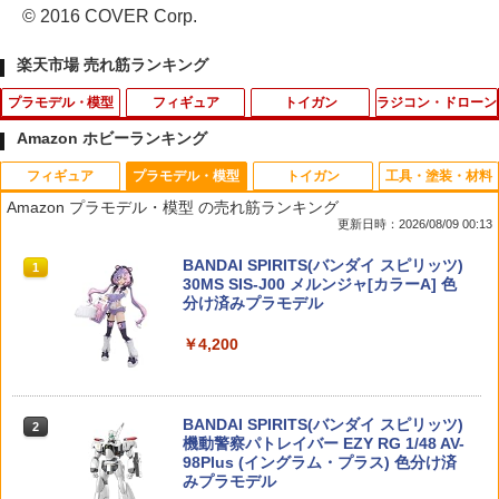
© 2016 COVER Corp.
楽天市場 売れ筋ランキング
プラモデル・模型
フィギュア
トイガン
ラジコン・ドローン
Amazon ホビーランキング
フィギュア
プラモデル・模型
トイガン
工具・塗装・材料
30MS オプションフェイスパーツ 表情セ
【当店独自で＋P10倍★要エントリー】
《今月のフェア》ELEMENT メンテナン
1
1
1
Amazon プラモデル・模型 の売れ筋ランキング
ット8[カラーB] (プラモデル)
【中古】[FIG] 魂ウェブ商店限定 S.H.Fi
スマット(P220)
更新日時：2026/08/09 00:13
guarts(フィギュアーツ) 仮面ライダーフ
ァイヤーガッチャードデイブレイク/ガッ
￥770
￥770
TAMASHII NATIONS S.H.フィギュアー
BANDAI SPIRITS(バンダイ スピリッツ)
チャードデイブレイク スチームホッパー
1
1
ツ（真骨彫製法） 仮面ライダーBLACK
30MS SIS-J00 メルンジャ[カラーA] 色
仮面ライダーガッチャード 完成品 可動
RX 約150mm PVC&ABS&布製 塗装済み
分け済みプラモデル
フィギュア バンダイスピリッツ
可動フィギュア
￥4,200
￥9,000
30MS オプションフェイスパーツ 表情セ
SBDキット M4A1 / SOPMOD / CQB-R /
2
2
￥12,550
ット7[カラーA] (プラモデル)
レシー / Mk18Mod.1用 AK/G36/P90用
G3/MP5/STEYR/SIG/M14用 電動ハンド
ガン用 トリガーレスポンス燃費向上 ス
￥848
イッチ 東京マルイ 電動ガン モーター ハ
BANDAI SPIRITS(バンダイ スピリッツ)
【公式】＜送料込＞ねんどろいど 星街す
2
2
イサイクル エアガン 対応
タカラトミー(TAKARA TOMY) T-SPAR
機動警察パトレイバー EZY RG 1/48 AV-
いせい セーラー衣装Ver. グッドスマイル
2
K トランスフォーマー ニューレジェンズ
98Plus (イングラム・プラス) 色分け済
カンパニー プラスチック製 塗装済み可
NL-07 サウンドウェーブ 可動フィギュア
みプラモデル
動フィギュア
￥780