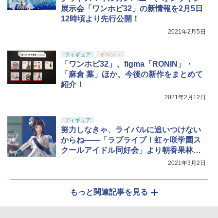
展示会「ワンホビ32」の新情報を2月5日
12時頃より先行公開！
2021年2月5日
フィギュア
イベント
「ワンホビ32」、figma「RONIN」・
「麻倉 葉」ほか、今後の新作をまとめて
紹介！
2021年2月12日
フィギュア
努力しなきゃ、ライバルに追いつけない
からね――「ラブライブ！虹ヶ咲学園ス
クールアイドル同好会」より朝香果林の
フィギュアがPOP UP PRADEで登場
2021年3月2日
もっと関連記事を見る