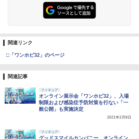
タミヤ クラフトツールシリーズ No.123
東京マルイ(TOKYO MARUI) No.21 H&K
3
3
先細薄刃ニッパー (ゲートカット用) プラ
USP HG 18歳以上エアーHOPハンドガン
モデル用工具 74123
￥3,409
￥2,674
東京マルイ(TOKYO MARUI) No.16 H&K
4
関連リンク
GSIクレオス Mr.トップコート 水性プレ
USP 10歳以上エアーHOPハンドガン 手
4
ミアムトップコートスプレー つや消し 8
動
□「ワンホビ32」のページ
8ml ホビー用仕上材 B603
￥2,666
￥710
関連記事
東京マルイ No.10 ハイキャパ5.1 10歳以
5
タミヤ(TAMIYA) メイクアップ材シリー
フィギュア
上 電動ブローバック フルオート
5
ズ No.3 タミヤセメント(角びん) 40ml 模
オンライン展示会「ワンホビ32」、入場
型用接着剤 87003
￥3,815
制限および感染症予防対策を行ない「一
般公開」も実施決定
￥184
2021年2月8日
フィギュア
グッドスマイルカンパニー、オンライン