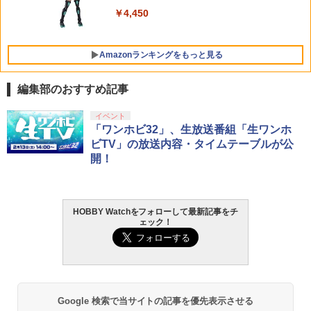
￥10,054
バルキリー45th Anniv. 約225mm ABS&
￥4,450
ダイキャスト製 塗装済み可動フィギュア
￥21,950
Amazonランキングをもっと見る
編集部のおすすめ記事
東京マルイ(TOKYO MARUI) No.25 コル
GSIクレオス Mr.トップコート 水性プレ
イベント
1
1
ト ガバメント HG 18歳以上エアーHOP
ミアムトップコートスプレー 光沢 88ml
「ワンホビ32」、生放送番組「生ワンホ
ハンドガン
ホビー用仕上材 B601
ビTV」の放送内容・タイムテーブルが公
開！
￥3,384
￥748
HOBBY Watchをフォローして最新記事をチ
東京マルイ (TOKYO MARUI) ガスブロー
LOCTITE(ロックタイト) シールはがし
2
2
ェック！
バックマシンガン No.14 20式 5.56mm
プレミアム 220ml
小銃 18歳以上 ガスブローバック
￥962
￥240,000
Google 検索で当サイトの記事を優先表示させる