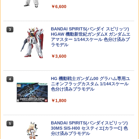
モデリングサポートグッズ メカサプライ
3
￥4,440
￥6,600
21 ジョイントセットE ガンメタVer.【新
￥8,160
品】 壽屋 M.S.G プラモデル KOTOBUKI
YA 【宅配便のみ】
東京マルイ エアーガン各種用BBローダ
3
ー XL
TAMASHII NATIONS S.H.フィギュアー
BANDAI SPIRITS(バンダイ スピリッツ)
￥1,320
西村式デッサン人形 オリーブさん GRAY
3
3
3
ツ ONE PIECE シャンクス -マリンフォ
HGAW 機動新世紀ガンダムX ガンダムエ
(可動フィギュア)
￥1,714
ード頂上決戦- 約165mm PVC&ABS&布
アマスター 1/144スケール 色分け済みプ
製 塗装済み可動フィギュア
ラモデル
￥8,697
バンダイ ケロロ軍曹プラモC07 ちびケロ
4
￥8,918
￥3,600
5059244
シューティングボックス ターゲットボ
4
ックス ターゲットエアガン サバゲ
￥1,373
ー スナイパー 的 練習 折り畳み BB弾 射
【KAWA DESIGN】無防備なエリン(Eri
4
撃 (ブラック) 誕生日プレゼント 楽天
n) illustration by Gwan-E [通常版]【20
52TOYS BLINDBOX ディズニー プリン
HG 機動戦士ガンダム00 グラハム専用ユ
4
4
倉庫より発送
27年1月発売】[グッズ]
セス On the Run シリーズ ブラインドボ
ニオンフラッグカスタム 1/144スケール
ックス フィギュア ガチャガチャ コレク
色分け済みプラモデル
ション 塗装済み コレクター・誕生日・
￥1,980
モデリングサポートグッズ メカサプライ
￥9,390
5
新年のギフトに最適 (一個入り)
18 ジョイントセットD【新品】 壽屋 M.
￥1,800
S.G プラモデル KOTOBUKIYA 【宅配便
のみ】
￥1,650
東京マルイ FINEST BB 0.25g 4000発入
ねんどろいどさぷらいず 『Fate/Grand
5
5
(1kg)
￥1,430
Order』 オベロンコレクション(BOX)
BANDAI SPIRITS(バンダイスピリッツ)
5
(塗装済みフィギュア)
30MS SIS-H00 セスティエ[カラーC] 色
TAMASHII NATIONS オリジン・オブ・
分け済みプラモデル
￥2,468
5
バルキリー 超時空要塞マクロス VF-1J