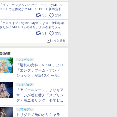
pic.x.com/nszPIDTpbg
「ゴッドガンダム ハイパーモード」がMETAL
BUILDで立体化か？ METAL BUILD新商品予告
が公開 pic.x.com/HIcLLIM3ar
35
134
「ホロライブ English -Myth-」より一伊那尓栖
さんが「AXGRIT」のオリジナル衣装でフィギ
ュア化 pic.x.com/YMGhdIAzNa
31
393
もっと見る
新記事
フィギュア
「勝利の女神：NIKKE」より
「エレグ：ブーム・アンド・
ショック」が1/4スケールで
フィギュア化！
フィギュア
「アズールレーン」よりキア
サージが着せ替え「スプリン
グ・モニタリング」姿で1/6
スケールフィギュア化！
プラモデル
トリダモノ氏のオリキャラ