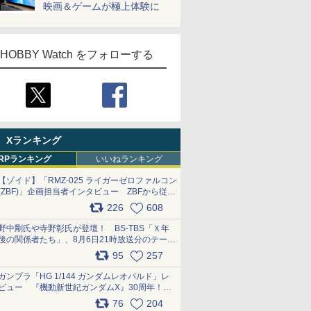
映画＆ゲームが極上体験に
HOBBY Watch をフォローする
Xランキング
RPランキング
いいねランキング
【ゾイド】「RMZ-025 ライガーゼロファルコン
(ZBF)」企画担当者インタビュー ZBFから従来
デザインまで再現可能なボリューム満点のキッ
226
608
ト pic.x.com/6zOqQAQKkX
野中剛氏や寺野彰氏が登壇！ BS-TBS「Ｘ年
後の関係者たち」、8月6日21時放送分のテーマ
は「超合金」！ pic.x.com/uWyt1uyuFm
95
257
ガンプラ「HG 1/144 ガンダムレオパルド」レ
ビュー 『機動新世紀ガンダムX』30周年！イ
ンナーアームガトリングの変形機構まで再現し
76
204
最新フォーマットでキット化！