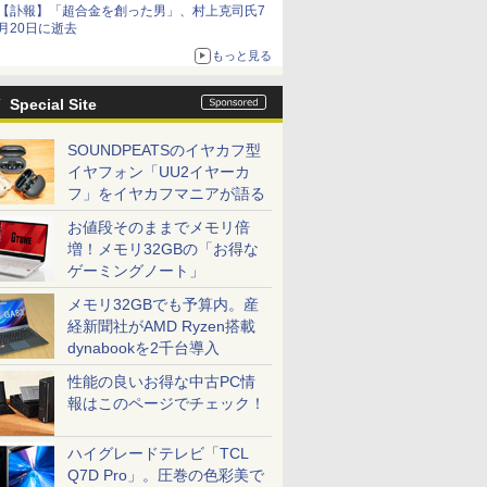
【訃報】「超合金を創った男」、村上克司氏7
ームガトリングの変形機構まで再現し最新フォ
月20日に逝去
ーマットでキット化！
もっと見る
Special Site
SOUNDPEATSのイヤカフ型
イヤフォン「UU2イヤーカ
フ」をイヤカフマニアが語る
お値段そのままでメモリ倍
増！メモリ32GBの「お得な
ゲーミングノート」
メモリ32GBでも予算内。産
経新聞社がAMD Ryzen搭載
dynabookを2千台導入
性能の良いお得な中古PC情
報はこのページでチェック！
ハイグレードテレビ「TCL
Q7D Pro」。圧巻の色彩美で