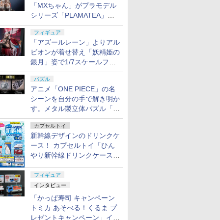
「MXちゃん」がプラモデル
シリーズ「PLAMATEA」で
登場！ 2027年1月発売予定
フィギュア
「アズールレーン」よりアル
ビオンが着せ替え「妖精姫の
銀月」姿で1/7スケールフィ
ギュア化！
パズル
アニメ「ONE PIECE」の名
シーンを自分の手で解き明か
す。メタル製立体パズル「は
ずる ONE PIECE」シリーズ
カプセルトイ
3種が登場
新幹線デザインのドリンクケ
ース！ カプセルトイ「ひん
やり新幹線ドリンクケース」
8月11日発売
フィギュア
インタビュー
「かっぱ寿司 キャンペーン
トミカ あそべる！くるま プ
レゼントキャンペーン」イン