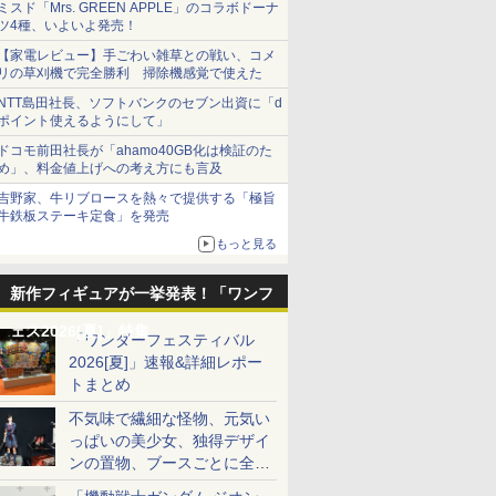
ミスド「Mrs. GREEN APPLE」のコラボドーナ
ツ4種、いよいよ発売！
【家電レビュー】手ごわい雑草との戦い、コメ
リの草刈機で完全勝利 掃除機感覚で使えた
NTT島田社長、ソフトバンクのセブン出資に「d
ポイント使えるようにして」
ドコモ前田社長が「ahamo40GB化は検証のた
め」、料金値上げへの考え方にも言及
吉野家、牛リブロースを熱々で提供する「極旨
牛鉄板ステーキ定食」を発売
もっと見る
新作フィギュアが一挙発表！「ワンフ
ェス2026[夏]」特集
「ワンダーフェスティバル
2026[夏]」速報&詳細レポー
トまとめ
不気味で繊細な怪物、元気い
っぱいの美少女、独得デザイ
ンの置物、ブースごとに全く
異なる世界が広がる一般ディ