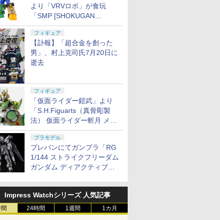
より「VRVロボ」が食玩
「SMP [SHOKUGAN
MODELING PROJECT]」に
フィギュア
登場！
【訃報】「超合金を創った
男」、村上克司氏7月20日に
逝去
フィギュア
「仮面ライダー鎧武」より
「S.H.Figuarts（真骨彫製
法） 仮面ライダー斬月 メロ
ンアームズ」がプレバンにて
プラモデル
8月7日16時から予約開始！
プレバンにてガンプラ「RG
1/144 ストライクフリーダム
ガンダム ディアクティブモ
ード」の再販分が8月7日11
時より予約開始！
Impress Watchシリーズ 人気記事
時間
24時間
1週間
1カ月