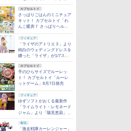
タビュー
カプセルトイ
さっぱりごはんのミニチュア
キット！ カプセルトイ「わ
んこ暖房７ さっぱりヘルシ
ー料理」8月7日発売
フィギュア
「ライザのアトリエ３」より
純白のウェディングドレスを
纏った「ライザ」が1/7スケ
ールフィギュアで登場！
カプセルトイ
手のひらサイズでルーレッ
ト！ カプセルトイ「ルーレ
ットゲーム」8月7日発売
フィギュア
ゆずソフトがおくる最新作
「ライムライト・レモネード
ジャム」より「陽見恵凪」が
1/3.5スケールフィギュアで
食玩
登場！
「激走戦隊カーレンジャー」