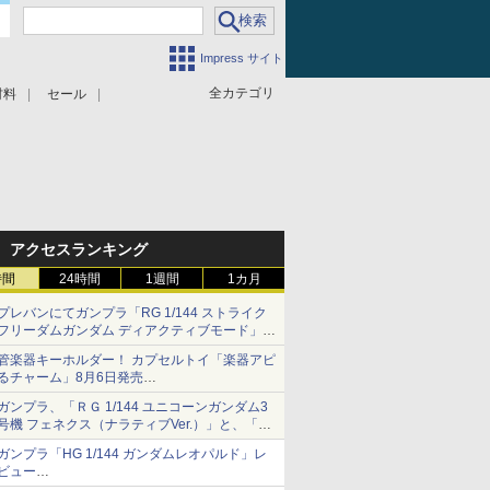
Impress サイト
全カテゴリ
材料
セール
アクセスランキング
時間
24時間
1週間
1カ月
プレバンにてガンプラ「RG 1/144 ストライク
フリーダムガンダム ディアクティブモード」の
再販分が8月7日11時より予約開始！
管楽器キーホルダー！ カプセルトイ「楽器アピ
るチャーム」8月6日発売
チューバ、テナサクなど5種各3色
ガンプラ、「ＲＧ 1/144 ユニコーンガンダム3
号機 フェネクス（ナラティブVer.）」と、「Ｈ
Ｇ 1/144 ガンダムエアマスターバースト」再販
ガンプラ「HG 1/144 ガンダムレオパルド」レ
ビュー
『機動新世紀ガンダムX』30周年！インナーア