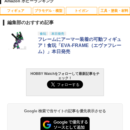
Amazon ホビーランキング
￥3,999
￥7,990
￥2,280
フィギュア
プラモデル・模型
トイガン
工具・塗装・材料
編集部のおすすめ記事
TAMASHII NATIONS S.H.フィギュアー
BANDAI SPIRITS(バンダイ スピリッツ)
東京マルイ(TOKYO MARUI) No.25 コル
LOCTITE(ロックタイト) シールはがし
食玩
本日発売
1
1
1
1
ツ（真骨彫製法） 仮面ライダーBLACK
30MS SIS-J00 メルンジャ[カラーA] 色
ト ガバメント HG 18歳以上エアーHOP
プレミアム 220ml
フレームにアーマー装着の可動フィギュ
RX 約150mm PVC&ABS&布製 塗装済み
分け済みプラモデル
ハンドガン
ア！食玩「EVA-FRAME（エヴァフレー
可動フィギュア
￥962
ム）」本日発売
￥4,100
￥3,384
￥12,480
HOBBY Watchをフォローして最新記事をチ
タミヤ クラフトツールシリーズ No.123
BANDAI SPIRITS(バンダイ スピリッツ)
東京マルイ(TOKYO MARUI) No.21 H&K
2
2
2
ェック！
先細薄刃ニッパー (ゲートカット用) プラ
TAMASHII NATIONS DX超合金 超時空要
HG 機動新世紀ガンダムX ガンダムレオ
USP HG 18歳以上エアーHOPハンドガン
2
モデル用工具 74123
塞マクロス VF-1S バルキリー ロイ・フ
パルド 1/144スケール 色分け済みプラモ
ォッカースペシャル リバイバルVer. 約28
デル
￥3,409
0mm ABS&ダイキャスト&PVC製 塗装済
￥2,674
み可動フィギュア
￥3,880
￥25,600
Google 検索で当サイトの記事を優先表示させる
東京マルイ (TOKYO MARUI) ガスブロー
3
GSIクレオス Mr.トップコート 水性プレ
バックマシンガン No.14 20式 5.56mm
3
ミアムトップコートスプレー 光沢 88ml
BANDAI SPIRITS(バンダイ スピリッツ)
小銃 18歳以上 ガスブローバック
3
ホビー用仕上材 B601
機動警察パトレイバー EZY RG 1/48 AV-