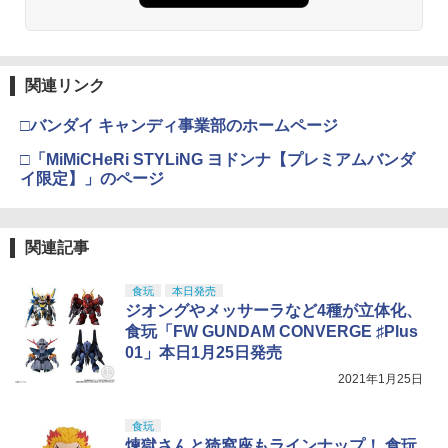
【POP MART 公式ストア】THE MONS
98Plus (イングラム・プラス) 色分け済
￥219,500
3
TERS Big into Energy シリーズ ぬいぐ
みプラモデル
￥748
るみペンダント 【1ピース】 エナジーラ
ブブ labubu ラブブ らぶぶ ポップマー
￥6,600
ト ブラインドボックス フィギュア おも
東京マルイ(TOKYO MARUI) No.16 H&K
4
関連リンク
ちゃ ガチャガチャ プラモデル ギフト 推
タミヤ(TAMIYA) メイクアップ材シリー
USP 10歳以上エアーHOPハンドガン 手
4
し活 ポプマ 正規品
ズ No.3 タミヤセメント(角びん) 40ml 模
動
□バンダイ キャンディ事業部のホームページ
型用接着剤 87003
マックスファクトリー PLAMATEA MX
4
￥2,750
ちゃん 組み立て式プラモデル ノンスケ
￥2,666
□「MiMiCHeRi STYLiNG ヨドンナ【プレミアムバンダ
ール 全高約160mm
￥184
イ限定】」のページ
￥10,087
52TOYS BLINDBOX ディズニー プリン
4
東京マルイ No.10 ハイキャパ5.1 10歳以
5
セス On the Run シリーズ ブラインドボ
GSIクレオス Mr.トップコート 水性プレ
上 電動ブローバック フルオート
5
関連記事
ックス フィギュア ガチャガチャ コレク
ミアムトップコートスプレー つや消し 8
ション 塗装済み コレクター・誕生日・
8ml ホビー用仕上材 B603
BANDAI SPIRITS(バンダイ スピリッツ)
￥3,815
5
新年のギフトに最適 (一個入り)
HGAW 機動新世紀ガンダムX ガンダムエ
食玩
本日発売
アマスター 1/144スケール 色分け済みプ
￥710
ジオングやメッサーラなど4種が立体化、
￥1,650
ラモデル
食玩「FW GUNDAM CONVERGE ♯Plus
01」本日1月25日発売
￥3,600
2021年1月25日
TAMASHII NATIONS S.H.フィギュアー
5
ツ ONE PIECE シャンクス -マリンフォ
ード頂上決戦- 約165mm PVC&ABS&布
食玩
製 塗装済み可動フィギュア
煉獄さんと猗窩座もラインナップ！ 食玩