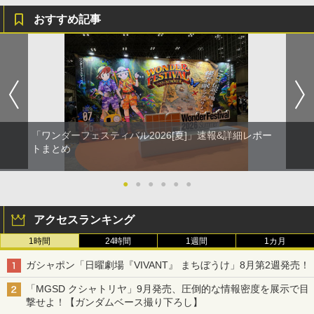
おすすめ記事
「ワンダーフェスティバル2026[夏]」速報&詳細レポー
トまとめ
●
●
●
●
●
●
アクセスランキング
1時間
24時間
1週間
1カ月
ガシャポン「日曜劇場『VIVANT』 まちぼうけ」8月第2週発売！
「MGSD クシャトリヤ」9月発売、圧倒的な情報密度を展示で目
撃せよ！【ガンダムベース撮り下ろし】