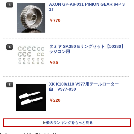
AXON GP-A6-031 PINION GEAR 64P 3
3
1T
フジミ模型 1/24 インチアップシリーズ
3
No.189 スバル WRX STI EJ20 Final Edi
【★マラソン期間限定★P+5倍★】アク
3
￥770
tion プラモデル
リル本舗 フィギュア 棚 ひな壇 フィギュ
MILITARY-BASE IP67 ウォータープルー
3
アスタンド 1段 2段 3段 4段 5段 ディス
フ ハードガンケース 3.4L 27cm×16cm×
プレイ台 ディスプレイスタンド アクリ
8cm◆防水防塵規格IP67対応 キャリング
￥3,730
ル コレクション 飾る 展示台 陳列 ベース
ケース ハンドガン 軽量 耐衝撃 耐薬品
アクスタ ケース ショーケ
タミヤ SP.380 Eリングセット【50380】
￥1,980
4
ラジコン用
￥1,380
トランスフォーマー NL-06 オートボット
4
コスモス[タカラトミー]《01月予約》
￥85
Laylax-GigaTec PSEリポCMG変換コネ
￥3,960
4
送料無料◆ドラゴンクエスト メタリック
クター (4571443159670) ライラクス 電
4
アイテムズギャラリースペシャル 天空の
動コンパクトマシンガン
鎧＆天空の兜 フィギュア スクウェア・
XK K100/110 V977用テールローター
5
エニックス 【11月予約】
白 V977-030
￥2,130
お買い物マラソン クーポン利用 Arrtx ア
5
￥7,980
￥220
クリルマーカー 30色 金属色系・グレー
色系 建築画・プラモデル用 羽子板 3Dプ
リンター 高隠蔽力 高付着性 防水性 筆 良
【エントリー最大10倍＆5％クーポン】
5
質繊維 生地 ガラス 金属 DIY ペイント 速
ガスガン ガス ガスガン用フロンガス サ
乾 画材 絵の具 クリスマス プレゼント プ
BANDAI バンダイ/1/100 MG 武者ガンダ
ンダーシュート TYPE R HFC480g 【あ
5
楽天ランキングをもっと見る
ラモデルにも適合
ムMK−II/5067231/Sランク/19【中古】
す楽】