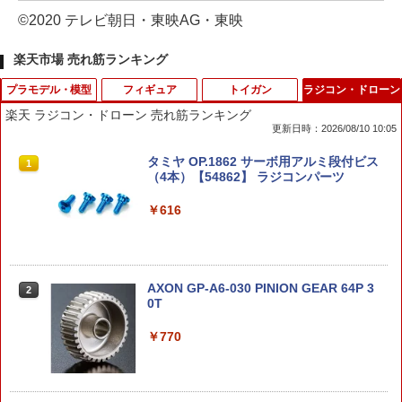
©2020 テレビ朝日・東映AG・東映
楽天市場 売れ筋ランキング
プラモデル・模型
フィギュア
トイガン
ラジコン・ドローン
楽天 ラジコン・ドローン 売れ筋ランキング
更新日時：2026/08/10 10:05
【送料無料】BANDAI SPIRITS(バンダイ
ROBOT魂 〈SIDE MS〉 MSM-07 量産型
HITCALL ヒットコール 天然由来成分PL
タミヤ OP.1862 サーボ用アルミ段付ビス
1
1
1
1
スピリッツ) HGUC 1/144 ザク2改 (機動
ズゴック ver. A.N.I.M.E.(再販版) 『機動
A配合 NM BB弾のみ 高精度 高真球 ウォ
（4本）【54862】 ラジコンパーツ
戦士ガンダム0080 ポケットの中の戦争)
戦士ガンダム』（再販）[BANDAI SPIRI
ーター研磨仕上げ採用 サバゲー サバイ
TS]《03月予約》
バル ゲーム ミリタリー エアガン 電動ガ
￥616
ン エアーガン アウトドア・ホビー用品
￥3,528
￥7,420
￥1,470
AXON GP-A6-030 PINION GEAR 64P 3
【当店独自で＋P10倍★要エントリー】
2
2
0T
【中古】[PTM] HGUC 1/144 PMX-003
ROBOT魂 〈SIDE MS〉 MSM-07S シャ
2
ジ・オ 機動戦士Zガンダム プラモデル(5
ア専用ズゴック ver. A.N.I.M.E.(再販版)
CAPA-40(B)■GUARDER 強化ホップア
2
059568) バンダイスピリッツ(20220316)
『機動戦士ガンダム』（再販）[BANDAI
ップチャンバー ASSY Hi-CAPA4.3/5.1◆
￥770
SPIRITS]《03月予約》
ホップチャンバー マルイ GBB ハイキ
ャパ対応 表面強度アップ 長掛けホップ
￥3,660
￥7,420
￥1,890