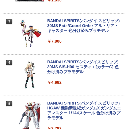
￥1,850
Reve D D1-018M RDX用 樹脂製リアシ
3
￥8,918
ョックタワー/ESCプレート
【当店独自で＋P10倍★要エントリー】
【全種類揃います】YELL エール どんぐ
3
3
【中古】[PTM] (再販) 30MS オプション
りタンク 全6種アソート コンプリート 動
【お買い物マラソン開催中♪ ポイント2
￥880
3
BANDAI SPIRITS(バンダイ スピリッツ)
パーツセット2(フライトアーマー) 30 MI
物 リス りす 戦闘機 戦車 かわいい フィ
倍】【楽天1位!】グロック / MP7 / M9 用
3
TAMASHII NATIONS S.H.フィギュアー
30MS Fate/Grand Order アルトリア・
NUTES SISTERS(サーティミニッツシス
ギュア おもちゃ ガチャ ガチャガチャ
ハイバレットバルブ NEO-R 東京マルイ
3
ツ（真骨彫製法） 仮面ライダーBLACK
キャスター 色分け済みプラモデル
ターズ) プラモデル用アクセサリ(256168
互換カスタムパーツ Laylax ライラクス
RX 約150mm PVC&ABS&布製 塗装済み
6) バンダイスピリッツ(20240530)
NINE BALL ナインボール ガスブローバ
￥2,100
可動フィギュア
ック用 G19 G17 M92 M&P9 USP GLOC
￥7,800
X10 BALL BEARING 1280 2pic [BM-P
4
K
￥700
G-017](JAN：4573448241459)
￥11,000
￥2,200
[TOYBARJAPAN ]1/6 フィギュア 用 ア
￥1,045
4
BANDAI SPIRITS(バンダイスピリッツ)
クセサリー/セクシー女子美人OL等用 ブ
4
30MS SIS-H00 セスティエ[カラーC] 色
【当店独自で＋P10倍★要エントリー】
ラック網タイツパンティーストッキング
4
TAMASHII NATIONS S.H.フィギュアー
分け済みプラモデル
【中古】[PTM] (再販) 30MM 1/144 オプ
C(素体とヘッドとパーカー服は含まりま
4
ツ 攻殻機動隊 THE GHOST IN THE SHE
ションパーツセット4 戦国アーマー 30 M
せん)
【お買い物マラソン開催中♪ ポイント2
4
SHIBATA ハイパースプリング用スプリ
5
LL 草薙素子 約140mm PVC&ABS製 塗
INUTES MISSIONS(サーティミニッツミ
倍】【楽天1位!11冠!】 Hi-CAPA/SIG P2
￥4,682
ングシート パープル [R31S114PU](JA
装済み可動フィギュア
ッションズ) プラモデル用アクセサリ(50
26対応 ガスルートシールパッキン エア
￥2,298
N：4562456379896)
61552) バンダイスピリッツ(20260328)
ロ 2個セット 東京マルイ互換カスタムパ
ーツ ガス漏れ軽減 LayLax ライラクス N
￥9,000
￥1,100
INE BALLナインボール ガスブローバッ
￥1,276
BANDAI SPIRITS(バンダイ スピリッツ)
5
ク用
HGAW 機動新世紀ガンダムX ガンダムエ
GSスタイル 1/6 フィギュア 衣装 セクシ
5
アマスター 1/144スケール 色分け済みプ
ー サスペンダータイツ ピンク クロッチ
￥1,460
タカラトミー(TAKARA TOMY) T-SPAR
ラモデル
レス ストッキング ※素体・パンツ別売
5
K トランスフォーマー ニューレジェンズ
PPC-K87 ミニスポットLED ブラック
5
NL-06 オートボット コスモス 可動フィ
ライト 〔ホビーベース〕
￥3,782