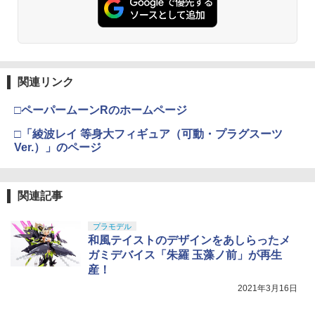
ミアムトップコートスプレー 光沢 88ml
USP HG 18歳以上エアーHOPハンドガン
ホビー用仕上材 B601
￥3,409
￥748
クラウンモデル AK47 10歳以上 エアー
4
関連リンク
タミヤ(TAMIYA) メイクアップ材シリー
コッキングライフル ブラック
4
ズ No.3 タミヤセメント(角びん) 40ml 模
□ペーパームーンRのホームページ
型用接着剤 87003
￥4,761
□「綾波レイ 等身大フィギュア（可動・プラグスーツ
￥184
Ver.）」のページ
東京マルイ No.10 ハイキャパ5.1 10歳以
5
上 電動ブローバック フルオート
GSIクレオス Mr.トップコート 水性プレ
5
関連記事
ミアムトップコートスプレー つや消し 8
￥3,815
8ml ホビー用仕上材 B603
プラモデル
￥710
和風テイストのデザインをあしらったメ
ガミデバイス「朱羅 玉藻ノ前」が再生
産！
2021年3月16日