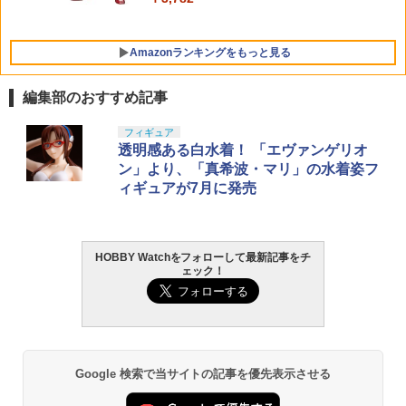
￥2,498
ギュア
【お買い物マラソン開催中♪ ポイント2
￥1,300
5
倍】【8月予約】ナインボール 東京マル
￥4,440
Amazonランキングをもっと見る
イ P320 フルサイズ アジャスタブルスト
レートトリガー NINE BALL ハンドガン
外装パーツ カスタム ライラクス 専用パ
編集部のおすすめ記事
ーツ
東京マルイ(TOKYO MARUI) No.25 コル
LOCTITE(ロックタイト) シールはがし
フィギュア
1
1
￥3,344
ト ガバメント HG 18歳以上エアーHOP
プレミアム 220ml
透明感ある白水着！ 「エヴァンゲリオ
ハンドガン
ン」より、「真希波・マリ」の水着姿フ
￥962
ィギュアが7月に発売
￥3,384
HOBBY Watchをフォローして最新記事をチ
タミヤ クラフトツールシリーズ No.123
東京マルイ (TOKYO MARUI) ガスブロー
2
2
ェック！
先細薄刃ニッパー (ゲートカット用) プラ
バックマシンガン No.14 20式 5.56mm
モデル用工具 74123
小銃 18歳以上 ガスブローバック
￥2,781
￥196,000
Google 検索で当サイトの記事を優先表示させる
GSIクレオス Mr.トップコート 水性プレ
東京マルイ(TOKYO MARUI) No.21 H&K
3
3