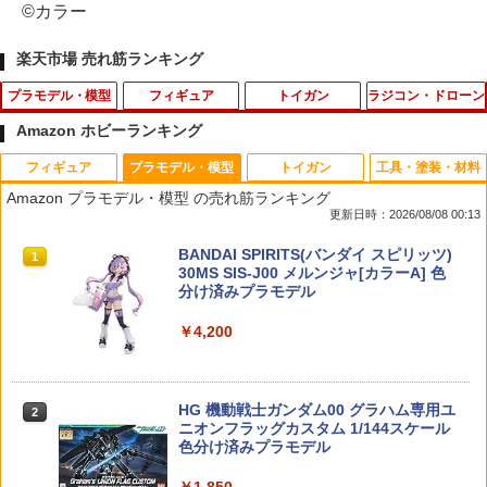
©カラー
楽天市場 売れ筋ランキング
プラモデル・模型
フィギュア
トイガン
ラジコン・ドローン
Amazon ホビーランキング
フィギュア
プラモデル・模型
トイガン
工具・塗装・材料
ポケモンプラモコレクション [24] クイッ
2026年11月予約 ガチャ【くずみちゃん
【お買い物マラソン開催中♪ ポイント2
RDX用 樹脂製 ピストン/スプリングキャ
1
1
1
1
Amazon プラモデル・模型 の売れ筋ランキング
ク!! 24 ピチュー バンダイスピリッツ BA
ミニチュアマーカー コンプリート 6種セ
倍】サテライト satellte オプティクスク
ップ/シャフトガイド [D1-S9M](JAN：4
更新日時：2026/08/08 00:13
NDAI SPIRITS ポケプラ ポケモン ポケッ
ット カプセルトイ】
リーナー レンズクリーナー メンテナン
582586513656)
トモンスター プラモデル
ス ペン型ー クリーニング
タカラトミー(TAKARA TOMY) T-SPAR
BANDAI SPIRITS(バンダイ スピリッツ)
1
1
￥1,800
￥715
K トランスフォーマー ニューレジェンズ
30MS SIS-J00 メルンジャ[カラーA] 色
￥530
￥1,000
NL-07 サウンドウェーブ 可動フィギュア
分け済みプラモデル
￥4,440
￥4,200
[TOYBARJAPAN] 1/6 フィギュア 用 ア
ESCジュラルミンビスL=4mm 4本入(パ
2
2
【メール便発送可】30MS 30 MINUTES
クセサリー/MM試着室 TBLeague等素体
【P5倍★】HELIKON-TEX(ヘリコンテッ
ープル) アキュバンス用 [WP-0073](JA
2
2
SISTERS 水転写式デカール 汎用3【新
に対応 セクシーファション美人女性用極
クス) ORGANIZER INSERT LARGE オ
N：4582387282461)
品】 30 MINUTES SISTERS プラモデル
薄ニーハイソックス(素体は含みません)
ーガナイザー インサート ラージ 【メー
TAMASHII NATIONS S.H.フィギュアー
HG 機動戦士ガンダム00 グラハム専用ユ
バンダイ BANDAI
(グレー)
ル便】 HT-453【全品P5倍★8月4日20：
2
2
￥841
ツ ONE PIECE シャンクス -マリンフォ
ニオンフラッグカスタム 1/144スケール
00〜11日1：59まで！】
ード頂上決戦- 約165mm PVC&ABS&布
色分け済みプラモデル
￥660
￥1,998
製 塗装済み可動フィギュア
￥1,980