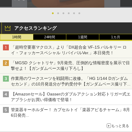
●
●
●
●
●
●
アクセスランキング
1時間
24時間
1週間
1カ月
「超時空要塞マクロス」より「DX超合金 VF-1S バルキリー ロ
イ・フォッカースペシャル リバイバルVer.」本日発売！
「MGSD クシャトリヤ」9月発売、圧倒的な情報密度を展示で目
撃せよ！【ガンダムベース撮り下ろし】
作業用のワークスーツを戦闘用に改修。「HG 1/144 Dガンダム
セカンド」の10月発送分が予約受付中【ガンダムベース撮り下
ろし】
【Amazonセール】Oasserのダブルアクション対応トリガー式エ
アブラシがお買い得価格で登場！
管楽器キーホルダー！ カプセルトイ「楽器アピるチャーム」8月
6日発売
チューバ、テナサクなど5種各3色
もっと見る