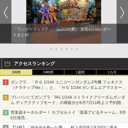
「ワンダーフェスティバル2026[夏]」速報&詳細レポー
トまとめ
●
●
●
●
●
●
アクセスランキング
1時間
24時間
1週間
1カ月
ガンプラ、「ＲＧ 1/144 ユニコーンガンダム3号機 フェネクス
（ナラティブVer.）」と、「ＨＧ 1/144 ガンダムエアマスターバ
ースト」再販
プレバンにてガンプラ「RG 1/144 ストライクフリーダムガンダ
ム ディアクティブモード」の再販分が8月7日11時より予約開
始！
管楽器キーホルダー！ カプセルトイ「楽器アピるチャーム」8月
6日発売
チューバ、テナサクなど5種各3色
【訃報】「超合金を創った男」、村上克司氏7月20日に逝去