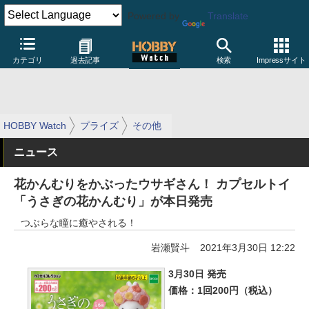
Powered by
Translate
カテゴリ
過去記事
検索
Impressサイト
HOBBY Watch
プライズ
その他
ニュース
花かんむりをかぶったウサギさん！ カプセルトイ
「うさぎの花かんむり」が本日発売
つぶらな瞳に癒やされる！
岩瀬賢斗
2021年3月30日 12:22
3月30日 発売
価格：1回200円（税込）