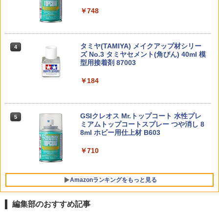
ード頂上決戦- 約165mm PVC&ABS&布
ラモデル
￥3,815
製 塗装済み可動フィギュア
￥748
アオシマ 青島文化教材社 1/32 楽プラ ス
53341 【TAMIYA/タミヤ】 RCオプショ
4
4
￥3,732
東京マルイ BB弾 ファイネスト BB 0.28
ナップキット No.20-RG フォルクスワー
ンパーツ OP341 Mシャーシ8本スポーク
4
￥8,918
g スペリオール 500発入り オプション
ゲン ビートル(リードグリーン) 色分け済
超合金魂 GX-105 マジンガーZ 革進 -KA
ホイール (強化タイプ)
4
サプライ エアガン 電動ガン ガスガン エ
東京マルイ(TOKYO MARUI) No.21 H&K
みプラモデル
KUMEI SHINKA-
4
タミヤ(TAMIYA) メイクアップ材シリー
アーガン サバイバルゲーム トイガン ホ
USP HG 18歳以上エアーHOPハンドガン
4
￥424
ズ No.3 タミヤセメント(角びん) 40ml 模
ビー ☆ プレゼント ギフト 防災 猛暑 酷
BANDAI SPIRITS(バンダイ スピリッツ)
4
￥2,057
￥11,177
型用接着剤 87003
暑対策 熱中症対策 節約
TAMASHII NATIONS S.H.フィギュアー
HGUC 機動戦士ガンダム ザクI(黒い三連
￥3,409
4
ツ 攻殻機動隊 THE GHOST IN THE SHE
星仕様) 1/144スケール 色分け済みプラ
LL 草薙素子 約140mm PVC&ABS製 塗
モデル
￥184
￥1,180
51641 【TAMIYA/タミヤ】 RCスペアパ
5
装済み可動フィギュア
BANDAI SPIRITS(バンダイ スピリッツ)
ーツ SP1641 TRF420 Fパーツ (ハブキャ
5
￥2,100
バンダイスピリッツ S.H.Figuarts 『HU
東京マルイ No.2 ワルサーP38 10歳以上
30MS アイドルマスター シャイニーカラ
リア4度)
5
5
￥9,618
NTER×HUNTER』 ゴン
エアーHOPハンドガン 手動
ーズ 小宮果穂 色分け済みプラモデル
GSIクレオス Mr.トップコート 水性プレ
【楽天ランキング1位入賞】コルク玉 約1
5
5
￥462
ミアムトップコートスプレー つや消し 8
00個 射的 コルクガン 小瓶のフタ E374
￥5,880
￥2,710
￥2,200
8ml ホビー用仕上材 B603
BANDAI SPIRITS(バンダイ スピリッツ)
5
TAMASHII NATIONS S.H.フィギュアー
HGUC 1/144 ザクII (ガルマ専用機) (機動
￥1,480
5
ツ 呪術廻戦 伏黒甚爾 約155mm PVC&A
戦士ガンダム)
￥710
BS製 塗装済み可動フィギュア
￥2,880
￥13,350
Amazonランキングをもっと見る
編集部のおすすめ記事