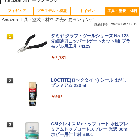
Amazon ホビーランキング
フィギュア
プラモデル・模型
トイガン
工具・塗装・材料
アオシマ 1/32 楽プラ スナップキット N
タカラトミー TAKARA TOMY トイ・ス
送料無料 ベルトポーチ ミリタリーポー
22066 【TAMIYA/タミヤ】 RCオプショ
1
1
1
1
Amazon 工具・塗装・材料 の売れ筋ランキング
o.13-WT トヨタ スープラ 2019(ホワイ
トーリー4 英語と日本語! おしゃべりフ
チ メンズ スマホポーチ ウエストポーチ
ンパーツ OP.2066 TT-02 TYPE-SRX ア
更新日時：2026/08/07 12:13
トメタリック)【00322】 プラモデル
レンズ ウッディ バズ・ライトイヤー ハ
サバイバルゲーム サバゲ— カモフラ 迷
ルミプロペラジョイント
ム レックス 3歳以上
彩 無地 キャンプ アウトドア
タカラトミー(TAKARA TOMY) T-SPAR
BANDAI SPIRITS(バンダイ スピリッツ)
東京マルイ(TOKYO MARUI) No.25 コル
タミヤ クラフトツールシリーズ No.123
1
1
1
1
￥1,930
￥847
K トランスフォーマー ニューレジェンズ
30MS SIS-J00 メルンジャ[カラーA] 色
ト ガバメント HG 18歳以上エアーHOP
先細薄刃ニッパー (ゲートカット用) プラ
￥2,480
￥650
NL-07 サウンドウェーブ 可動フィギュア
分け済みプラモデル
ハンドガン
モデル用工具 74123
￥4,440
￥4,200
￥3,384
￥2,781
ザ☆モデルカー 1/24 ニッサン P430 セ
53880 【TAMIYA/タミヤ】RCオプショ
2
2
ドリック/グロリア4HT280Eブロアム '82
【最大1,000円OFFクーポン11日1:59
【ゆうパケット対応商品】S&T バッテリ
ンパーツ OP880 4駆前輪 ラージディッ
2
2
【N0.57】 (プラモデル)
迄】【中古】 美品 バンダイ ハイキュ
ー変換コネクター(MR-30メス/T型オス）
シュホイール(62/25)
ー?? -最強の挑戦者- 一番くじ C賞 角名
TAMASHII NATIONS S.H.フィギュアー
HG 機動戦士ガンダム00 グラハム専用ユ
東京マルイ (TOKYO MARUI) ガスブロー
LOCTITE(ロックタイト) シールはがし
倫太郎 フィギュア
2
2
2
2
￥1,940
￥412
￥424
ツ（真骨彫製法） 仮面ライダーBLACK
ニオンフラッグカスタム 1/144スケール
バックマシンガン No.14 20式 5.56mm
プレミアム 220ml
RX 約150mm PVC&ABS&布製 塗装済み
色分け済みプラモデル
小銃 18歳以上 ガスブローバック
￥9,350
可動フィギュア
￥962
￥1,850
￥193,900
ハセガワ 1/32 トヨタ セリカ LB 1600G
53471 【TAMIYA/タミヤ】 RCオプショ
3
3
￥11,000
東京マルイ エアー ボルトアクション マ
T （カジュアルターコイズ）【EM01-C
ンパーツ OP471 ミディアムナロー5本ス
3
ガジン VSR10 メール便 対応商品 ポス
T】 プラモデル
『ファイナルファンタジー』 ピクセルリ
ポークホイール白4本（オフセット0）
3
ト投函 ネコポス ゆうパケット
マスター ビルドチャームコレクション V
GSIクレオス Mr.トップコート 水性プレ
BANDAI SPIRITS(バンダイ スピリッツ)
東京マルイ No.10 ハイキャパ5.1 10歳以
3
ol.3(BOX) (フィギュア)
3
3
￥2,050
￥424
ミアムトップコートスプレー 光沢 88ml
TAMASHII NATIONS S.H.フィギュアー
HGAW 機動新世紀ガンダムX ガンダムエ
上 電動ブローバック フルオート
￥1,154
3
ホビー用仕上材 B601
ツ ONE PIECE シャンクス -マリンフォ
アマスター 1/144スケール 色分け済みプ
￥9,900