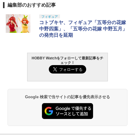
電器 USB充電 ラジコンカー【3.7V 1450
編集部のおすすめ記事
0/500mAh スタントカー バイク等】 ス
ペア 予備 替え 車 玩具 おもちゃ RC カー
タカラトミー(TAKARA TOMY) T-SPAR
BANDAI SPIRITS(バンダイ スピリッツ)
東京マルイ(TOKYO MARUI) No.25 コル
GSIクレオス Mr.トップコート 水性プレ
フィギュア
バッテリー 替え 予備 長時間 遊べる 必要
1
1
1
1
K トランスフォーマー ニューレジェンズ
30MS SIS-J00 メルンジャ[カラーA] 色
ト ガバメント HG 18歳以上エアーHOP
ミアムトップコートスプレー 光沢 88ml
コトブキヤ、フィギュア「五等分の花嫁
アイテム 予備電池 便利 グッズ 生活 応援
NL-07 サウンドウェーブ 可動フィギュア
分け済みプラモデル
ハンドガン
ホビー用仕上材 B601
送料無料
中野四葉」、「五等分の花嫁 中野五月」
の発売日を延期
￥4,440
￥4,200
￥3,384
￥748
￥1,000
HOBBY Watchをフォローして最新記事をチ
TAMASHII NATIONS S.H.フィギュアー
HG 機動戦士ガンダム00 グラハム専用ユ
東京マルイ (TOKYO MARUI) ガスブロー
タミヤ クラフトツールシリーズ No.123
タミヤ OP.1636 TT-02 TYPE-S スチール
2
2
2
2
2
ェック！
ツ（真骨彫製法） 仮面ライダーBLACK
ニオンフラッグカスタム 1/144スケール
バックマシンガン No.14 20式 5.56mm
先細薄刃ニッパー (ゲートカット用) プラ
サスマウント（フロント）【54636】 ラ
RX 約150mm PVC&ABS&布製 塗装済み
色分け済みプラモデル
小銃 18歳以上 ガスブローバック
モデル用工具 74123
ジコン用
可動フィギュア
￥1,850
￥193,900
￥2,781
￥1,056
￥11,300
Google 検索で当サイトの記事を優先表示させる
BANDAI SPIRITS(バンダイスピリッツ)
東京マルイ(TOKYO MARUI) No.21 H&K
LOCTITE(ロックタイト) シールはがし
54558 【TAMIYA/タミヤ】 RCオプショ
3
3
3
3
TAMASHII NATIONS S.H.フィギュアー
30MS SIS-H00 セスティエ[カラーC] 色
USP HG 18歳以上エアーHOPハンドガン
プレミアム 220ml
ンパーツ OP1558 TT-02 アルミ モータ
3
ツ ONE PIECE シャンクス -マリンフォ
分け済みプラモデル
ーマウント
ード頂上決戦- 約165mm PVC&ABS&布
￥3,409
￥962
製 塗装済み可動フィギュア
￥4,682
￥1,078
￥8,918