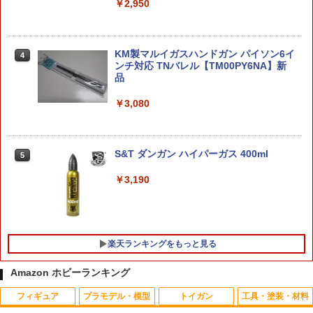
￥2,950
￥7,250
￥8,609
KM製マルイガスハンドガン パイソン6イ
MODEROID 『巨神ゴーグ』 マノン・ガ
4
4
ブロック フルーツ – ミニフィギュア –
ンチ対応 TNバレル【TM00PY6NA】新
4
ーディアン (組み立て式プラモデル)
シリーズ 2
品
￥7,400
￥2,904
￥3,080
【中古】 バンダイ 機動戦士ガンダムUC
S&T ダンガン ハイパーガス 400ml
5
5
S.H.Figuarts 『HUNTER×HUNTER』 ク
5
MG 1/100 スタークジェガン プラモデル
ロロ (塗装済み可動フィギュア)
￥3,190
￥7,450
￥9,309
楽天ランキングをもっと見る
Amazon ホビーランキング
フィギュア
プラモデル・模型
トイガン
工具・塗装・材料
ラジコン 充電 バッテリー 電池 充電池 充
1