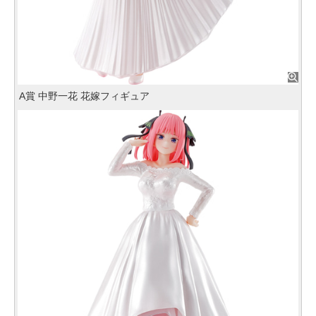
A賞 中野一花 花嫁フィギュア