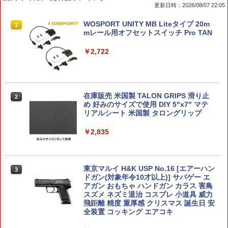
更新日時：2026/08/07 22:05
BANDAI SPIRITS バンダイ スピリッツ
FUNKO ボビングヘッド ボブルヘッド ピ
WOSPORT UNITY MB Liteタイプ 20m
1
1
1
MGSD 機動戦士ガンダム 水星の魔女 ガ
ンクパンサー 人形 頭が揺れる おもちゃ
mレール用オフセットスイッチ Pro TAN
ンダムエアリアル プラスチック製 色分
首ふり人形 POPEYE Bobble Head フィ
け済みプラモデル SDガンダム SDハイエ
ギュア WACKY WOBBLER アメトイ イ
￥2,722
ンドブランド フォルム MG技術 ガンプ
ンテリア ディスプレイ キャラクター グ
ラ 組み立て 模型 キット ホビー 大人 男
ッズ アメリカ雑貨 アメリカン雑貨 ダブ
の子 プレゼント ギフト 贈り物
ルスリー
￥6,980
￥4,180
在庫販売 米国製 TALON GRIPS 滑り止
2
め 好みのサイズで使用 DIY 5"x7" マテ
リアルシート 米国製 タロングリップ
タミヤ 1/32 フルカウルミニ四駆シリー
CGセンタイリング01 全4種セット
￥2,835
2
2
ズ No.23 1/32 バスターソニック 19423
￥8,580
￥6,980
東京マルイ H&K USP No.16 [エアーハン
3
ドガン(対象年令10才以上)] サバゲー エ
アガン おもちゃ ハンドガン カラス 害鳥
S.H.Figuarts 『機動戦士ガンダムSEED
スズメ ネズミ退治 コスプレ 小道具 威力
3
バンダイスピリッツ MG 1/100 機動戦士
3
DESTINY』 キラ・ヤマト(オーブ連合首
飛距離 精度 重厚感 クリスマス 誕生日 安
ガンダムUC MSN-06S シナンジュ（アニ
長国パイロットスーツVer．) (塗装済み
全装置 コッキング エアコキ
メ版） プラモデル （ZP102056）
可動フィギュア)