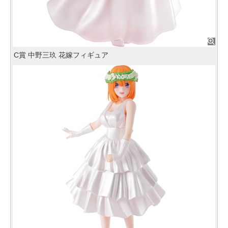
C賞 中野三玖 花嫁フィギュア