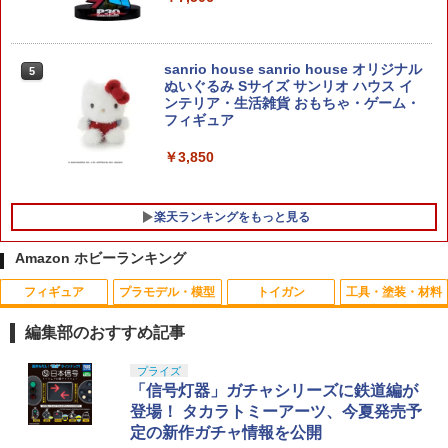
￥3,300
sanrio house sanrio house オリジナル
5
ぬいぐるみ Sサイズ サンリオ ハウス イ
ポケットモンスター プラコロ 【2点セッ
5
ンテリア・生活雑貨 おもちゃ・ゲーム・
ト】
フィギュア
￥1,650
￥3,850
楽天ランキングをもっと見る
Amazon ホビーランキング
フィギュア
プラモデル・模型
トイガン
工具・塗装・材料
GLOCK-07 GLK-07 【強化/リペア
タミヤ OP.1642 4mmフランジロックナ
1
1
に！】GUARDER ガーダー 強化ピスト
ット （ブラック） 8個
編集部のおすすめ記事
ンカップ(GLOCK-07)★東京マルイGLO
CKグロック G17/26用［全国一律300円
￥330
TAMASHII NATIONS オリジン・オブ・
Blokees スター ウォーズ マンダロリア
東京マルイ(TOKYO MARUI) No.25 コル
LOCTITE(ロックタイト) シールはがし
プライズ
配送可能］
1
1
1
1
バルキリー 超時空要塞マクロス VF-1J
ン&グローグー CC05 ディン ジャリン&
ト ガバメント HG 18歳以上エアーHOP
プレミアム 220ml
「信号灯器」ガチャシリーズに鉄道編が
バルキリー45th Anniv. 約225mm ABS&
グローグー ABS樹脂&PVC製 組み立て式
ハンドガン
登場！ タカラトミーアーツ、今夏発売予
￥440
ダイキャスト製 塗装済み可動フィギュア
プラスチックモデル
￥1,013
定の新作ガチャ情報を公開
￥3,384
Reve D US-M001 ユニバーサルシャフト