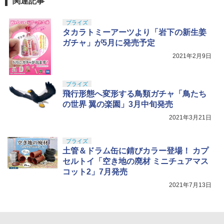
関連記事
登録済］ verty-s
樹脂製 BK ブラック / MP06002-BK | 東
￥9,900
東京マルイ No.22 M92Fミリタリーモデ
5
京マルイ エアガン オプション カスタム
￥1,925
ル HG 18歳以上エアーHOPハンドガン
パーツ カスタマイズ 内部 部品 交換
￥2,320
GSIクレオス Mr.トップコート 水性プレ
プライズ
手動
5
ミアムトップコートスプレー つや消し 8
タカラトミーアーツより「岩下の新生姜
￥1,480
8ml ホビー用仕上材 B603
TAMASHII NATIONS S.H.フィギュアー
￥3,584
ガチャ」が5月に発売予定
5
ツ 攻殻機動隊 THE GHOST IN THE SHE
2021年2月9日
LL 草薙素子 約140mm PVC&ABS製 塗
BANDAI SPIRITS(バンダイ スピリッツ)
￥710
5
装済み可動フィギュア
HGUC 200 機動戦士Zガンダム 百式 1/14
4スケール 色分け済みプラモデル
COWCOW TECHNOLOGY アルミCNC
5
モジューラートリガーシュー B◆GOLD
￥9,544
プライズ
東京マルイ ガスブロ ハイキャパ5.1/4.3
￥1,674
飛行形態へ変形する鳥類ガチャ「鳥たち
対応 選べる形状 ドレスアップ
の世界 翼の楽園」3月中旬発売
2021年3月21日
￥1,530
プライズ
土管＆ドラム缶に錆びカラー登場！ カプ
セルトイ「空き地の廃材 ミニチュアマス
コット2」7月発売
2021年7月13日