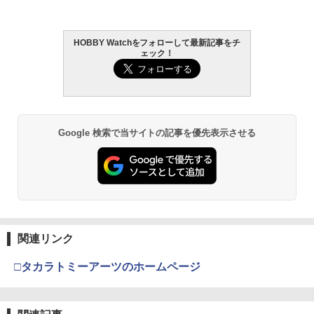
2
￥-
￥4,475
用 メンテナンスセット
GUN-S07■【空撃ち動作テスト等に】GU
2
ARDER マガジンフォロワー ブロック G
￥308
HOBBY Watchをフォローして最新記事をチ
タミヤ クラフトツールシリーズ No.123
東京マルイ(TOKYO MARUI) No.21 H&K
2
BBマガジン用◆各ガスブローバックハン
2
ェック！
先細薄刃ニッパー (ゲートカット用) プラ
TAMASHII NATIONS S.H.フィギュアー
BANDAI SPIRITS(バンダイ スピリッツ)
USP HG 18歳以上エアーHOPハンドガン
ドガンマガジン対応［全国一律300円配
2
2
モデル用工具 74123
ツ 呪術廻戦 伏黒甚爾 約155mm PVC&A
30MM xEXM-000 ゼノヴァルト 1/144ス
送可能］
BS製 塗装済み可動フィギュア
ケール 色分け済みプラモデル
￥3,409
￥2,691
￥580
RIDE 35401 1/10 M-シャシー用60サイズ
3
￥13,980
￥2,813
φ47ホイール 2個入り 10スポークホイー
ル ホワイト
Google 検索で当サイトの記事を優先表示させる
東京マルイ (TOKYO MARUI) ガスブロー
3
GSIクレオス Mr.トップコート 水性プレ
バックマシンガン No.14 20式 5.56mm
￥495
3
フランス軍放出品 ブーニーハット CCE
3
ミアムトップコートスプレー 光沢 88ml
TAMASHII NATIONS S.H.フィギュアー
BANDAI SPIRITS(バンダイ スピリッツ)
小銃 18歳以上 ガスブローバック
デザート迷彩 [ 良い / 58 ] ブッシュハッ
3
3
ホビー用仕上材 B601
ツ TV アニメ「呪術廻戦」 脹相 約150m
RG 機動戦士ガンダム 逆襲のシャア νガ
ト サファリハット ジャングルハット レ
m PVC&ABS製 塗装済み可動フィギュア
ンダム 1/144スケール 色分け済みプラモ
ンジャーハット つば広帽 バケットハッ
￥190,000
デル
￥748
ト トロピカルハット つば広ハット 仏軍
Reve D US-B445S ユニバーサルシャフ
4
フランス軍サープラス フランス軍実物
￥-
ト用 鉄製ボーン（44.5mm、1本入）
フランス軍払い下げ品 NATO放出品
￥5,394
東京マルイ No.10 ハイキャパ5.1 10歳以
￥715
4
関連リンク
￥1,380
タミヤ(TAMIYA) メイクアップ材シリー
上 電動ブローバック フルオート
4
ズ No.3 タミヤセメント(角びん) 40ml 模
TAMASHII NATIONS S.H.フィギュアー
4
□タカラトミーアーツのホームページ
型用接着剤 87003
ツ ONE PIECE シャンクス -マリンフォ
Sachiプラモ VERTヤスリ Type-S 【プ
￥3,815
4
ード頂上決戦- 約165mm PVC&ABS&布
ロモデラー共同開発】 超極細 ガラスヤ
製 塗装済み可動フィギュア
スリ ５点セット ガンプラ プラモデル ゲ
￥184
【 MP 製】 BERETTA M9 ベレッタ M92
RIDE 34404 1/10 Mシャシー用 60 Gタイ
4
5
ート処理 模型 フィギュア［知的財産権
用 20mmレイルマウント アンダーレール
ヤ 軽量LTインナー付属 4個入り