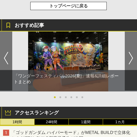
トップページに戻る
おすすめ記事
「ワンダーフェスティバル2026[夏]」速報&詳細レポー
トまとめ
●
●
●
●
●
●
アクセスランキング
1時間
24時間
1週間
1カ月
「ゴッドガンダム ハイパーモード」がMETAL BUILDで立体化