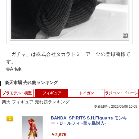
「ガチャ」は株式会社タカラトミーアーツの登録商標で
す。
©Artek
楽天市場 売れ筋ランキング
プラモデル・模型
フィギュア
トイガン
ラジコン・ドローン
楽天 フィギュア 売れ筋ランキング
更新日時：2026/08/06 10:05
GuCra みかん 果物模型 本物そっくりの
BANDAI SPIRITS S.H.Figuarts モンキ
1
1
模型 加重タイプ 8個パック 食品サンプル
ー・D・ルフィ -鬼ヶ島討入-
(大)
￥2,675