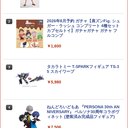
￥2,080
2026年8月予約 ガチャ【肩ズンFig. シュ
ミニ四駆13-12mm2段アルミローラード
2
2
ガー・ラッシュ コンプリート 4種セット
リリング プレート
カプセルトイ】ガチャガチャ ガチャ フ
ルコンプ
￥2,500
￥1,600
ザ☆チューンドカー 1/24 LN107 ハイラ
3
ックス ピックアップ ダブルキャブ リフ
タカラトミー T-SPARKフィギュア TS-3
3
トアップ '94 (トヨタ) 【No.5】 (プラモ
5 スカイワープ
デル)
￥5,980
￥2,781
ねんどろいどもあ 『PERSONA 30th AN
【2026年8月予約】 HS（ヒロインスタ
4
4
NIVERSARY』 ペルソナ30周年コラボヴ
イル)シリーズ メカ娘 バスターメイデ
ィネット (塗装済み完成品フィギュア)
ン プラモデル〔エムアイモルデ〕（26
0514予約開始）
￥7,506