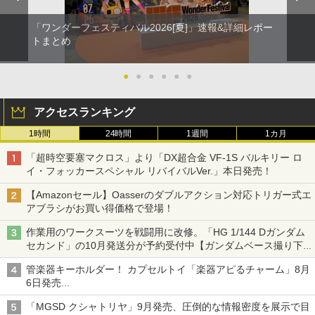
「ワンダーフェスティバル2026[夏]」速報&詳細レポー
トまとめ
●
●
●
●
●
●
アクセスランキング
1時間
24時間
1週間
1カ月
「超時空要塞マクロス」より「DX超合金 VF-1S バルキリー ロ
イ・フォッカースペシャル リバイバルVer.」本日発売！
【Amazonセール】Oasserのダブルアクション対応トリガー式エ
アブラシがお買い得価格で登場！
作業用のワークスーツを戦闘用に改修。「HG 1/144 Dガンダム
セカンド」の10月発送分が予約受付中【ガンダムベース撮り下
ろし】
管楽器キーホルダー！ カプセルトイ「楽器アピるチャーム」8月
6日発売
チューバ、テナサクなど5種各3色
「MGSD クシャトリヤ」9月発売、圧倒的な情報密度を展示で目