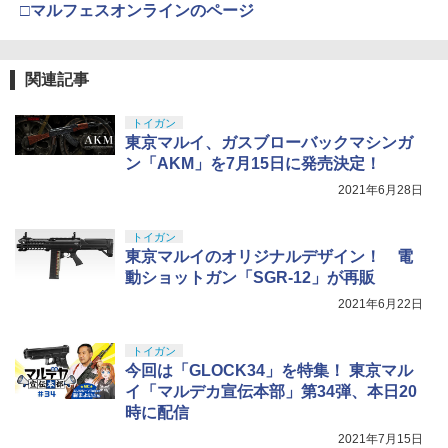
□マルフェスオンラインのページ
型用接着剤 87003
TAMASHII NATIONS S.H.フィギュアー
分け済みプラモデル
￥4,496
￥4,761
4
ツ 攻殻機動隊 THE GHOST IN THE SHE
LL 草薙素子 約140mm PVC&ABS製 塗
￥184
￥4,682
装済み可動フィギュア
関連記事
【送料無料】G-FORCE ジーフォース Mi
東京マルイ No.10 ハイキャパ5.1 10歳以
5
5
￥9,000
ni Break-In System +R G0321
上 電動ブローバック フルオート
GSIクレオス Mr.トップコート 水性プレ
BANDAI SPIRITS(バンダイ スピリッツ)
トイガン
5
5
ミアムトップコートスプレー つや消し 8
HGAW 機動新世紀ガンダムX ガンダムエ
東京マルイ、ガスブローバックマシンガ
￥4,899
￥3,815
8ml ホビー用仕上材 B603
アマスター 1/144スケール 色分け済みプ
ン「AKM」を7月15日に発売決定！
タカラトミー(TAKARA TOMY) T-SPAR
ラモデル
5
2021年6月28日
K トランスフォーマー ニューレジェンズ
￥710
NL-06 オートボット コスモス 可動フィ
￥3,782
ギュア
トイガン
東京マルイのオリジナルデザイン！ 電
￥4,440
動ショットガン「SGR-12」が再販
2021年6月22日
トイガン
今回は「GLOCK34」を特集！ 東京マル
イ「マルデカ宣伝本部」第34弾、本日20
時に配信
2021年7月15日