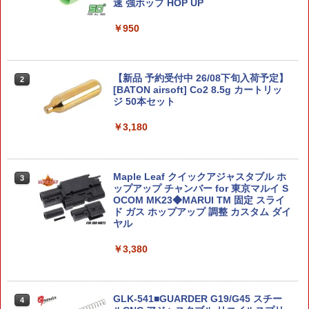
ウオ-リア]
速 強ホップ HOP UP
￥3,000
￥600
￥950
【当店独自で＋P10倍★要エントリー】
2
30MF クラスアップアーマー(リーベルウ
【中古】[FIG] 【SMILE VALUE 2025】
【新品 予約受付中 26/08下旬入荷予定】
2
2
ォーリア) (プラモデル)
POP UP PARADE(ポップアップパレー
[BATON airsoft] Co2 8.5g カートリッ
ド) 桜ミク お花見コーデVer. キャラクタ
ジ 50本セット
ー・ボーカル・シリーズ01 初音ミク 完
￥770
成品 フィギュア グッドスマイルカンパ
￥3,180
ニー(20251129)
￥4,200
SD 三国創傑伝 炎皇張飛ゴッドガンダム
Maple Leaf クイックアジャスタブル ホ
3
3
ップアップ チャンバー for 東京マルイ S
OCOM MK23◆MARUI TM 固定 スライ
￥920
【POP MART 公式ストア】《今だけP5
ド ガス ホップアップ 調整 カスタム ダイ
3
倍！》SKULLPANDA Chapter VIII ポ
ヤル
ップマート スカルパンダ すかるぱんだ
フィギュア おもちゃ ガチャガチャ プラ
￥3,380
モデル ギフト 推し活
SDW HEROES ロビンフッドガンダムA
4
GE-2
￥4,510
GLK-541■GUARDER G19/G45 スチー
4