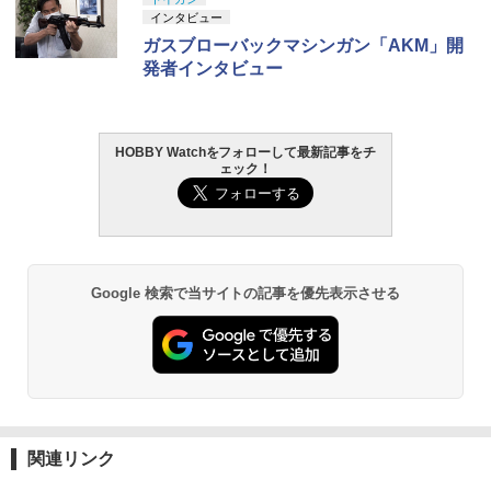
1
1
1
1
K トランスフォーマー ニューレジェンズ
30MS SIS-J00 メルンジャ[カラーA] 色
ト ガバメント HG 18歳以上エアーHOP
プレミアム 220ml
インタビュー
NL-07 サウンドウェーブ 可動フィギュア
分け済みプラモデル
ハンドガン
ガスブローバックマシンガン「AKM」開
￥962
【一年間保証&人気魔法フライボール】
発者インタビュー
2
￥4,440
￥4,200
￥3,384
フライングボール おもちゃ 子供 ブーメ
ラン ボール 飛ぶ 空飛ぶ 光る おもちゃス
ピナーボール ブーメラン スピナー ジャ
イロ ドローン 飛行ボール フライング ス
HOBBY Watchをフォローして最新記事をチ
タミヤ クラフトツールシリーズ No.123
TAMASHII NATIONS S.H.フィギュアー
HG 機動戦士ガンダム00 グラハム専用ユ
東京マルイ (TOKYO MARUI) ガスブロー
2
ピナー 回転式 飛行ボールトイ ミニドロ
2
2
2
ェック！
先細薄刃ニッパー (ゲートカット用) プラ
ツ ONE PIECE シャンクス -マリンフォ
ニオンフラッグカスタム 1/144スケール
バックマシンガン No.14 20式 5.56mm
ーン プレゼント
モデル用工具 74123
ード頂上決戦- 約165mm PVC&ABS&布
色分け済みプラモデル
小銃 18歳以上 ガスブローバック
製 塗装済み可動フィギュア
￥1,380
￥2,781
￥1,850
￥196,000
￥8,918
Google 検索で当サイトの記事を優先表示させる
DJI Avata 360 交換レンズキット（工具
3
GSIクレオス Mr.トップコート 水性プレ
BANDAI SPIRITS(バンダイ スピリッツ)
東京マルイ(TOKYO MARUI) No.21 H&K
3
付き）
3
3
ミアムトップコートスプレー 光沢 88ml
TAMASHII NATIONS S.H.フィギュアー
30MS Fate/Grand Order アルトリア・
USP HG 18歳以上エアーHOPハンドガン
3
ホビー用仕上材 B601
ツ（真骨彫製法） 仮面ライダーBLACK
キャスター 色分け済みプラモデル
￥4,400
RX 約150mm PVC&ABS&布製 塗装済み
￥3,409
可動フィギュア
￥748
￥7,800
￥11,000
RC生き物シリーズ 爆氷フリージングス
クラウンモデル AK47 10歳以上 エアー
4
4
関連リンク
タミヤ(TAMIYA) メイクアップ材シリー
ピノ
BANDAI SPIRITS(バンダイスピリッツ)
コッキングライフル ブラック
4
4
ズ No.3 タミヤセメント(角びん) 40ml 模
30MS SIS-H00 セスティエ[カラーC] 色