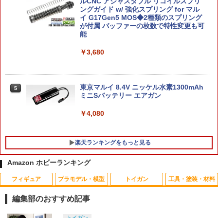
￥980
ルCNC アジャスタブル リコイルスプリ
ングガイド w/ 強化スプリング for マル
トランスフォーマーニューレジェンズ
イ G17Gen5 MOS◆2種類のスプリング
4
『トランスフォーマー』 NL-07 サウンド
が付属 バッファーの枚数で特性変更も可
ウェーブ (可動フィギュア)
能
SDW HEROES (011) 信長ガンダムエピ
5
オン ダークマスクVer.【新品】 SDガン
￥4,950
￥3,680
ダムワールド ヒーローズ ガンプラ バン
ダイ プラモデル 【宅配便のみ】
￥990
送料無料◆アイアンマン MK34 (7インチ
東京マルイ 8.4V ニッケル水素1300mAh
5
5
Xシリーズ) フィギュア ZD TOYS 【9月
ミニSバッテリー エアガン
予約】
￥4,080
￥4,980
楽天ランキングをもっと見る
Amazon ホビーランキング
フィギュア
プラモデル・模型
トイガン
工具・塗装・材料
2mmアルミロックナット（ブラック5
1
個） 95719 ミニ四駆パーツ【予約】
編集部のおすすめ記事
￥495
タカラトミー(TAKARA TOMY) T-SPAR
BANDAI SPIRITS(バンダイ スピリッツ)
東京マルイ(TOKYO MARUI) No.25 コル
LOCTITE(ロックタイト) シールはがし
トイガン