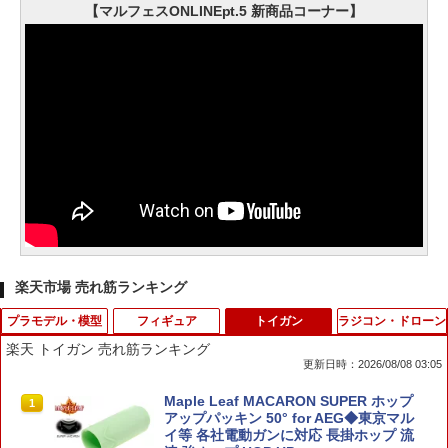
【マルフェスONLINEpt.5 新商品コーナー】
楽天市場 売れ筋ランキング
プラモデル・模型
フィギュア
トイガン
ラジコン・ドローン
楽天 トイガン 売れ筋ランキング
更新日時：2026/08/08 03:05
バンダイスピリッツ 30MF クラスアップ
2026年10月予約 ガチャ【クインテット
Maple Leaf MACARON SUPER ホップ
1
1
1
アーマー(ローザンウォーリア) 30MFCU
フィギュアコレクション コンプリート 6
アップパッキン 50° for AEG◆東京マル
07ロ-ザンウオ-リア [30MFCU07ロ-ザン
種セット カプセルトイ】
イ等 各社電動ガンに対応 長掛ホップ 流