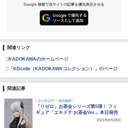
Google 検索で当サイトの記事を優先表示させる
東京マルイ (TOKYO MARUI) ガスブロー
3
GSIクレオス Mr.トップコート 水性プレ
バックマシンガン No.14 20式 5.56mm
3
ミアムトップコートスプレー 光沢 88ml
BANDAI SPIRITS(バンダイ スピリッツ)
小銃 18歳以上 ガスブローバック
3
ホビー用仕上材 B601
機動警察パトレイバー EZY RG 1/48 AV-
98Plus (イングラム・プラス) 色分け済
￥219,500
みプラモデル
￥748
￥6,600
東京マルイ(TOKYO MARUI) No.16 H&K
4
関連リンク
タミヤ(TAMIYA) メイクアップ材シリー
USP 10歳以上エアーHOPハンドガン 手
4
ズ No.3 タミヤセメント(角びん) 40ml 模
動
□KADOKAWAのホームページ
型用接着剤 87003
マックスファクトリー PLAMATEA MX
4
ちゃん 組み立て式プラモデル ノンスケ
￥2,666
□「KDcolle（KADOKAWAコレクション）」のページ
ール 全高約160mm
￥184
￥10,087
東京マルイ No.10 ハイキャパ5.1 10歳以
5
関連記事
GSIクレオス Mr.トップコート 水性プレ
上 電動ブローバック フルオート
5
ミアムトップコートスプレー つや消し 8
8ml ホビー用仕上材 B603
フィギュア
本日発売
BANDAI SPIRITS(バンダイ スピリッツ)
￥3,815
5
「リゼロ」お茶会シリーズ第5弾！ フィ
HGAW 機動新世紀ガンダムX ガンダムエ
アマスター 1/144スケール 色分け済みプ
￥710
ギュア「エキドナ お茶会Ver.」本日発売
ラモデル
2021年6月28日
￥3,600