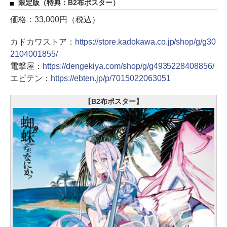
限定版（特典：B2布ポスター）
価格：33,000円（税込）
カドカワストア：
https://store.kadokawa.co.jp/shop/g/g30
2104001855/
電撃屋：
https://dengekiya.com/shop/g/g4935228408856/
エビテン：
https://ebten.jp/p/7015022063051
【B2布ポスター】