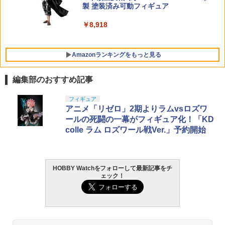
製 塗装済み可動フィギュア
￥8,918
Amazonランキングをもっと見る
編集部のおすすめ記事
BANDAI SPIRITS(バンダイ スピリッツ)
東京マルイ(TOKYO MARUI) No.25 コル
LOCTITE(ロックタイト) シールはがし
フィギュア
1
1
1
30MS SIS-J00 メルンジャ[カラーA] 色
ト ガバメント HG 18歳以上エアーHOP
プレミアム 220ml
アニメ「リゼロ」2期よりラムvsロズワ
分け済みプラモデル
ハンドガン
ールの死闘の一幕がフィギュア化！「KD
￥962
colle ラム ロズワール戦Ver.」予約開始
￥4,100
￥3,384
HOBBY Watchをフォローして最新記事をチ
タミヤ クラフトツールシリーズ No.123
BANDAI SPIRITS(バンダイ スピリッツ)
東京マルイ(TOKYO MARUI) No.21 H&K
2
2
2
ェック！
先細薄刃ニッパー (ゲートカット用) プラ
HG 機動新世紀ガンダムX ガンダムレオ
USP HG 18歳以上エアーHOPハンドガン
モデル用工具 74123
パルド 1/144スケール 色分け済みプラモ
デル
￥3,409
￥2,674
￥3,880