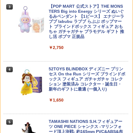
ル コレクション 飾る 展示台 陳列 ベース
ケース ハンドガン 軽量 耐衝撃 耐薬品
【POP MART 公式ストア】THE MONS
アクスタ ケース ショーケ
3
TERS Big into Energy シリーズ ぬいぐ
タミヤ SP.380 Eリングセット【50380】
￥1,980
4
るみペンダント 【1ピース】 エナジーラ
ラジコン用
￥1,380
トランスフォーマー NL-06 オートボット
4
ブブ labubu ラブブ らぶぶ ポップマー
コスモス[タカラトミー]《01月予約》
ト ブラインドボックス フィギュア おも
￥85
ちゃ ガチャガチャ プラモデル ギフト 推
Laylax-GigaTec PSEリポCMG変換コネ
￥3,960
4
し活 ポプマ 正規品
送料無料◆ドラゴンクエスト メタリック
クター (4571443159670) ライラクス 電
4
アイテムズギャラリースペシャル 天空の
動コンパクトマシンガン
￥2,750
鎧＆天空の兜 フィギュア スクウェア・
XK K100/110 V977用テールローター
5
エニックス 【11月予約】
白 V977-030
￥2,130
お買い物マラソン クーポン利用 Arrtx ア
5
￥7,980
￥220
クリルマーカー 30色 金属色系・グレー
52TOYS BLINDBOX ディズニー プリン
4
色系 建築画・プラモデル用 羽子板 3Dプ
セス On the Run シリーズ ブラインドボ
リンター 高隠蔽力 高付着性 防水性 筆 良
【エントリー最大10倍＆5％クーポン】
5
ックス フィギュア ガチャガチャ コレク
質繊維 生地 ガラス 金属 DIY ペイント 速
ガスガン ガス ガスガン用フロンガス サ
ション 塗装済み コレクター・誕生日・
乾 画材 絵の具 クリスマス プレゼント プ
BANDAI バンダイ/1/100 MG 武者ガンダ
ンダーシュート TYPE R HFC480g 【あ
5
新年のギフトに最適 (一個入り)
ラモデルにも適合
ムMK−II/5067231/Sランク/19【中古】
す楽】
￥1,650
￥3,999
￥7,990
￥2,280
TAMASHII NATIONS S.H.フィギュアー
5
ツ ONE PIECE シャンクス -マリンフォ
ード頂上決戦- 約165mm PVC&ABS&布