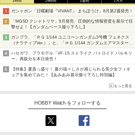
1時間
24時間
1週間
1カ月
ガシャポン「日曜劇場『VIVANT』 まちぼうけ」8月第2週発売！
「MGSD クシャトリヤ」9月発売、圧倒的な情報密度を展示で目
撃せよ！【ガンダムベース撮り下ろし】
ガンプラ、「ＲＧ 1/144 ユニコーンガンダム3号機 フェネクス
（ナラティブVer.）」と、「ＨＧ 1/144 ガンダムエアマスターバ
ースト」再販
ハセガワ、プラモデル「VF-1S ストライク バトロイド バルキリ
ー」再販分を本日発売！
【特集】夏真っ盛り！ 夏の瑞々しさが感じられる美少女フィギ
ュアを集めてみた！【あみあみ展示撮り下ろし特別編】
もっと見る
HOBBY Watch をフォローする