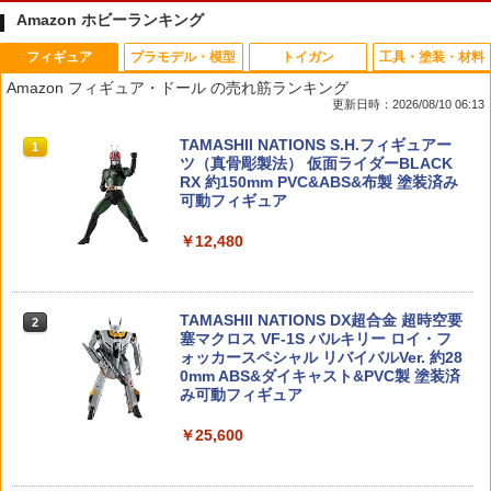
Amazon ホビーランキング
フィギュア
プラモデル・模型
トイガン
工具・塗装・材料
【送料無料】BANDAI SPIRITS(バンダイ
ROBOT魂 〈SIDE MS〉 MSM-07 量産型
HITCALL ヒットコール 天然由来成分PL
タミヤ OP.1862 サーボ用アルミ段付ビス
1
1
1
1
Amazon フィギュア・ドール の売れ筋ランキング
スピリッツ) HGUC 1/144 ザク2改 (機動
ズゴック ver. A.N.I.M.E.(再販版) 『機動
A配合 NM BB弾のみ 高精度 高真球 ウォ
（4本）【54862】 ラジコンパーツ
更新日時：2026/08/10 06:13
戦士ガンダム0080 ポケットの中の戦争)
戦士ガンダム』（再販）[BANDAI SPIRI
ーター研磨仕上げ採用 サバゲー サバイ
TS]《03月予約》
バル ゲーム ミリタリー エアガン 電動ガ
￥616
TAMASHII NATIONS S.H.フィギュアー
ン エアーガン アウトドア・ホビー用品
1
￥3,528
ツ（真骨彫製法） 仮面ライダーBLACK
￥7,420
RX 約150mm PVC&ABS&布製 塗装済み
￥1,470
可動フィギュア
AXON GP-A6-030 PINION GEAR 64P 3
【当店独自で＋P10倍★要エントリー】
2
2
￥12,480
0T
【中古】[PTM] HGUC 1/144 PMX-003
ROBOT魂 〈SIDE MS〉 MSM-07S シャ
2
ジ・オ 機動戦士Zガンダム プラモデル(5
ア専用ズゴック ver. A.N.I.M.E.(再販版)
CAPA-40(B)■GUARDER 強化ホップア
2
059568) バンダイスピリッツ(20220316)
『機動戦士ガンダム』（再販）[BANDAI
ップチャンバー ASSY Hi-CAPA4.3/5.1◆
￥770
SPIRITS]《03月予約》
ホップチャンバー マルイ GBB ハイキ
TAMASHII NATIONS DX超合金 超時空要
ャパ対応 表面強度アップ 長掛けホップ
2
￥3,660
塞マクロス VF-1S バルキリー ロイ・フ
￥7,420
ォッカースペシャル リバイバルVer. 約28
￥1,890
0mm ABS&ダイキャスト&PVC製 塗装済
AXON GP-A6-031 PINION GEAR 64P 3
3
み可動フィギュア
1T
フジミ模型 1/24 インチアップシリーズ
3
No.189 スバル WRX STI EJ20 Final Edi
【★マラソン期間限定★P+5倍★】アク
3
￥25,600
￥770
tion プラモデル
リル本舗 フィギュア 棚 ひな壇 フィギュ
MILITARY-BASE IP67 ウォータープルー
3
アスタンド 1段 2段 3段 4段 5段 ディス
フ ハードガンケース 3.4L 27cm×16cm×
プレイ台 ディスプレイスタンド アクリ
8cm◆防水防塵規格IP67対応 キャリング
￥3,730