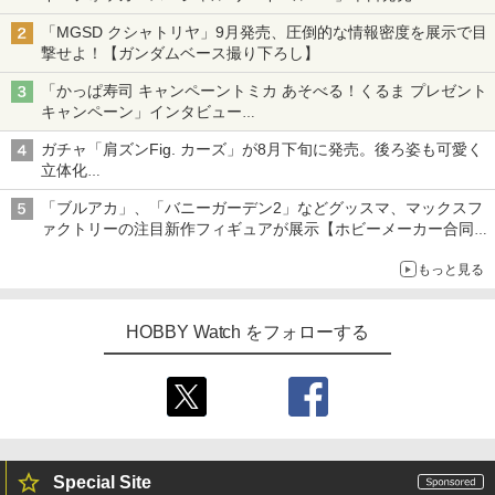
「MGSD クシャトリヤ」9月発売、圧倒的な情報密度を展示で目
撃せよ！【ガンダムベース撮り下ろし】
「かっぱ寿司 キャンペーントミカ あそべる！くるま プレゼント
キャンペーン」インタビュー
子どもが楽しめるかっぱ寿司ならではの体験とコラボの楽しさを
ガチャ「肩ズンFig. カーズ」が8月下旬に発売。後ろ姿も可愛く
追求
立体化
ライトニング・マックィーンやメーターなど4種がラインナップ
「ブルアカ」、「バニーガーデン2」などグッスマ、マックスフ
ァクトリーの注目新作フィギュアが展示【ホビーメーカー合同展
示会】
もっと見る
HOBBY Watch をフォローする
Special Site