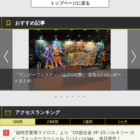
トップページに戻る
おすすめ記事
「ワンダーフェスティバル2026[夏]」速報&詳細レポー
トまとめ
●
●
●
●
●
●
アクセスランキング
1時間
24時間
1週間
1カ月
「超時空要塞マクロス」より「DX超合金 VF-1S バルキリー ロ
イ・フォッカースペシャル リバイバルVer.」本日発売！