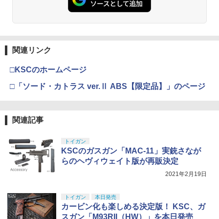
型用接着剤 87003
機動警察パトレイバー EZY RG 1/48 AV-
52TOYS BLINDBOX ディズニー プリン
98Plus (イングラム・プラス) 色分け済
￥3,409
3
タミヤ OP.1508 ビッグボアARダンパー
4
セス On the Run シリーズ ブラインドボ
みプラモデル
￥184
用リヤスプリングセット【54508】 ラジ
ックス フィギュア ガチャガチャ コレク
ウッドランド BBガス 500g
【中古】 バンダイスピリッツ S.H.Figua
コンパーツ
4
4
ション 塗装済み コレクター・誕生日・
￥7,200
rts(真骨彫製法) 仮面ライダーBLACK RX
新年のギフトに最適 (一個入り)
東京マルイ No.22 M92Fミリタリーモデ
【A´】 未開封品/箱少し傷みあり
￥3,003
4
関連リンク
￥800
GSIクレオス Mr.トップコート 水性プレ
ル HG 18歳以上エアーHOPハンドガン
4
￥1,650
ミアムトップコートスプレー 光沢 88ml
手動
￥11,000
□KSCのホームページ
ホビー用仕上材 B601
BANDAI SPIRITS(バンダイ スピリッツ)
4
30MS SIS-J00 メルンジャ[カラーA] 色
￥3,584
HD Φ5.5mmボールエンドキャップ(20
□「ソード・カトラス ver.Ⅱ ABS【限定品】」のページ
5
分け済みプラモデル
￥748
個)(YZ-2/YZ-4用) [Z2-206DM2A](JAN：
TAMASHII NATIONS S.H.フィギュアー
4
東京マルイ 互換 ハイバレットガス152a
5
送料無料◆デスクトップリアルマッコイ
63934221635)
5
ツ 攻殻機動隊 THE GHOST IN THE SHE
￥4,100
ガスガン ガス 対応 カートリッジ ボンベ
ドラゴンボール 06 孫悟空＆ブルマ -限定
LL 草薙素子 約140mm PVC&ABS製 塗
自転車 大容量 サバゲー サバイバルゲー
クラウンモデル AK47 10歳以上 エアー
復刻仕様版- メガハウス フィギュア 【2
5
関連記事
￥1,076
装済み可動フィギュア
ム エアガン ガスガン用 ガスブローバッ
GSIクレオス Mr.トップコート 水性プレ
コッキングライフル ブラック
5
月予約】
クガン LayLax
ミアムトップコートスプレー つや消し 8
￥9,000
8ml ホビー用仕上材 B603
トイガン
BANDAI SPIRITS(バンダイ スピリッツ)
￥4,761
5
￥11,580
KSCのガスガン「MAC-11」実銃さなが
HGUC 195 機動戦士Zガンダム キュベレ
￥1,770
イ 1/144スケール 色分け済みプラモデル
￥710
らのヘヴィウェイト版が再販決定
2021年2月19日
TAMASHII NATIONS オリジン・オブ・
￥2,200
5
バルキリー 超時空要塞マクロス VF-1J
バルキリー45th Anniv. 約225mm ABS&
トイガン
本日発売
ダイキャスト製 塗装済み可動フィギュア
カービン化も楽しめる決定版！ KSC、ガ
スガン「M93RII（HW）」を本日発売