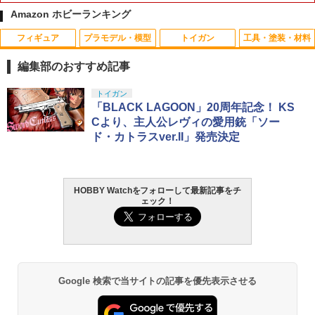
Amazon ホビーランキング
フィギュア
プラモデル・模型
トイガン
工具・塗装・材料
SESAME STREET MARKET ぬいぐるみ
Maple Leaf EVO3 Hop-Up パッキン/テ
ABCホビー 【再生産】ABC LEDライト
1
1
1
L エルモ セサミストリートマーケット
ンショナーセット 硬度80 (KSC/KWA M4
LED 赤色 （5mm×2個）【62683】 ラジ
編集部のおすすめ記事
インテリア・生活雑貨 おもちゃ・ゲー
GBB対応) 【メール便(ネコポス)可】
コンパーツ
ム・フィギュア レッド【送料無料】
TAMASHII NATIONS S.H.フィギュアー
マックスファクトリー PLAMATEA MX
東京マルイ(TOKYO MARUI) No.25 コル
タミヤ クラフトツールシリーズ No.123
トイガン
1
1
1
1
￥2,510
￥468
ツ（真骨彫製法） 仮面ライダーBLACK
ちゃん 組み立て式プラモデル ノンスケ
ト ガバメント HG 18歳以上エアーHOP
先細薄刃ニッパー (ゲートカット用) プラ
「BLACK LAGOON」20周年記念！ KS
￥9,680
RX 約150mm PVC&ABS&布製 塗装済み
ール 全高約160mm
ハンドガン
モデル用工具 74123
Cより、主人公レヴィの愛用銃「ソー
可動フィギュア
ド・カトラスver.II」発売決定
￥10,094
￥3,384
￥2,674
S&T NEW PRECISION 6mm プラスチッ
ABCホビー 【再生産】電飾コネクターセ
2
2
￥12,100
Animester 悪魔メイド、奉仕の時間 獄
クBB弾(ABS) 0.25g 約4000発
ット【62680】 ラジコン用
2
奈 1/6 完成品フィギュア 【0008181078
3】 (フィギュア)
￥891
￥468
HOBBY Watchをフォローして最新記事をチ
BANDAI SPIRITS(バンダイ スピリッツ)
東京マルイ (TOKYO MARUI) ガスブロー
LOCTITE(ロックタイト) シールはがし
2
2
2
ェック！
TAMASHII NATIONS DX超合金 超時空要
HG 機動新世紀ガンダムX ガンダムレオ
バックマシンガン No.14 20式 5.56mm
プレミアム 220ml
2
￥9,758
塞マクロス VF-1S バルキリー ロイ・フ
パルド 1/144スケール 色分け済みプラモ
小銃 18歳以上 ガスブローバック
ォッカースペシャル リバイバルVer. 約28
デル
￥962
ABCホビー 【再生産】ABC LEDライト
3
0mm ABS&ダイキャスト&PVC製 塗装済
￥220,000
【エントリー最大10倍＆5％クーポン】
LED白色 （5mm×2個）【62681】 ラジ
3
み可動フィギュア
￥3,800
東京マルイ 天然由来成分PLA配合 BB弾
【中古】 バンダイスピリッツ S.H.Figua
コンパーツ
3
ファイネストBB 0.25g 4000発 FINEST
rts(真骨彫製法) 仮面ライダーBLACK RX
￥24,750
Google 検索で当サイトの記事を優先表示させる
BB
【A´】 未開封品/箱少し傷みあり
￥468
タミヤ(TAMIYA) メイクアップ材シリー
東京マルイ(TOKYO MARUI) No.21 H&K
3
3
ズ No.3 タミヤセメント(角びん) 40ml 模
BANDAI SPIRITS(バンダイ スピリッツ)
USP HG 18歳以上エアーHOPハンドガン
￥2,970
3
￥11,000