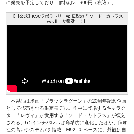
に発売を予定しており、価格は31,900円（税込）。
【【公式】KSCラボラトリー#2 伝説の「 ソード・カトラス
ver.Ⅱ」が復活！！】
本製品は漫画「ブラックラグーン」の20周年記念企画
として発売される限定モデル。作中に登場するキャラク
ター「レヴィ」が愛用する「ソード・カトラス」が復刻
される。6.5インチバレルは高精度に進化したほか、信頼
性の高いシステム7を搭載。M92Fをベースに、外観は自