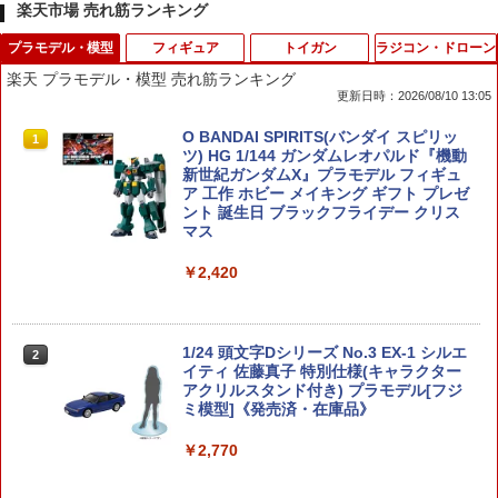
楽天市場 売れ筋ランキング
プラモデル・模型
フィギュア
トイガン
ラジコン・ドローン
楽天 プラモデル・模型 売れ筋ランキング
更新日時：2026/08/10 13:05
O BANDAI SPIRITS(バンダイ スピリッ
1
ツ) HG 1/144 ガンダムレオパルド『機動
新世紀ガンダムX』プラモデル フィギュ
ア 工作 ホビー メイキング ギフト プレゼ
ント 誕生日 ブラックフライデー クリス
マス
￥2,420
1/24 頭文字Dシリーズ No.3 EX-1 シルエ
2
イティ 佐藤真子 特別仕様(キャラクター
アクリルスタンド付き) プラモデル[フジ
ミ模型]《発売済・在庫品》
￥2,770