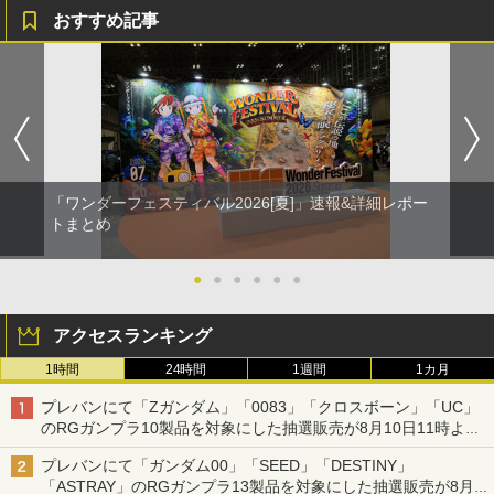
おすすめ記事
「ワンダーフェスティバル2026[夏]」速報&詳細レポー
トまとめ
●
●
●
●
●
●
アクセスランキング
1時間
24時間
1週間
1カ月
プレバンにて「Zガンダム」「0083」「クロスボーン」「UC」
のRGガンプラ10製品を対象にした抽選販売が8月10日11時より
実施！
プレバンにて「ガンダム00」「SEED」「DESTINY」
「ASTRAY」のRGガンプラ13製品を対象にした抽選販売が8月