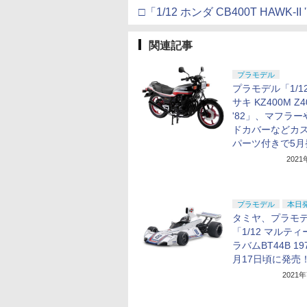
□「1/12 ホンダ CB400T HAWK-I
関連記事
プラモデル
プラモデル「1/1
サキ KZ400M Z4
'82」、マフラー
ドカバーなどカ
パーツ付きで5月
202
プラモデル
本日
タミヤ、プラモ
「1/12 マルティ
ラバムBT44B 19
月17日頃に発売
2021