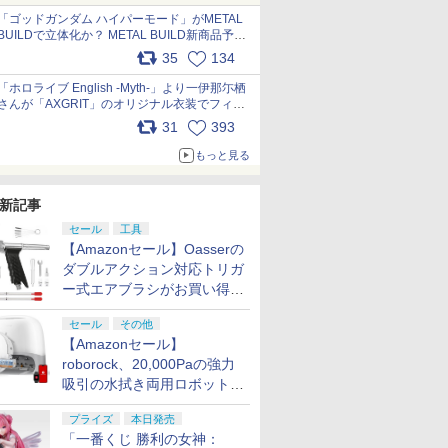
pic.x.com/nszPIDTpbg
「ゴッドガンダム ハイパーモード」がMETAL
BUILDで立体化か？ METAL BUILD新商品予告
が公開 pic.x.com/HIcLLIM3ar
35
134
「ホロライブ English -Myth-」より一伊那尓栖
さんが「AXGRIT」のオリジナル衣装でフィギ
ュア化 pic.x.com/YMGhdIAzNa
31
393
もっと見る
新記事
セール
工具
【Amazonセール】Oasserの
ダブルアクション対応トリガ
ー式エアブラシがお買い得価
格で登場！
セール
その他
【Amazonセール】
roborock、20,000Paの強力
吸引の水拭き両用ロボット掃
除機「Qrevo Curv 2 Flow」
プライズ
本日発売
がお買い得！
「一番くじ 勝利の女神：