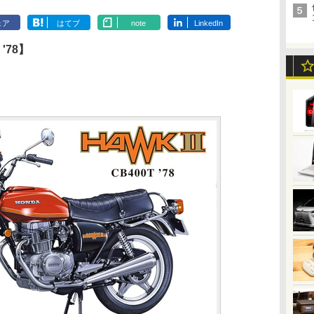
ェア
はてブ
note
LinkedIn
 '78】