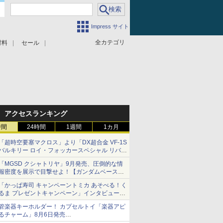
Impress サイト
全カテゴリ
材料
セール
アクセスランキング
時間
24時間
1週間
1カ月
「超時空要塞マクロス」より「DX超合金 VF-1S
バルキリー ロイ・フォッカースペシャル リバイ
バルVer.」本日発売！
「MGSD クシャトリヤ」9月発売、圧倒的な情
報密度を展示で目撃せよ！【ガンダムベース撮
り下ろし】
「かっぱ寿司 キャンペーントミカ あそべる！く
るま プレゼントキャンペーン」インタビュー
子どもが楽しめるかっぱ寿司ならではの体験と
管楽器キーホルダー！ カプセルトイ「楽器アピ
コラボの楽しさを追求
るチャーム」8月6日発売
チューバ、テナサクなど5種各3色