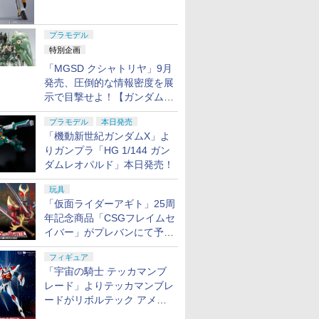
ャル リバイバルVer.」本日発
売！
プラモデル
特別企画
「MGSD クシャトリヤ」9月
発売、圧倒的な情報密度を展
示で目撃せよ！【ガンダムベ
ース撮り下ろし】
プラモデル
本日発売
「機動新世紀ガンダムX」よ
りガンプラ「HG 1/144 ガン
ダムレオパルド」本日発売！
玩具
「仮面ライダーアギト」25周
年記念商品「CSGフレイムセ
イバー」がプレバンにて予約
開始
フィギュア
「宇宙の騎士 テッカマンブ
レード」よりテッカマンブレ
ードがリボルテック アメイ
ジング・ヤマグチで商品化決