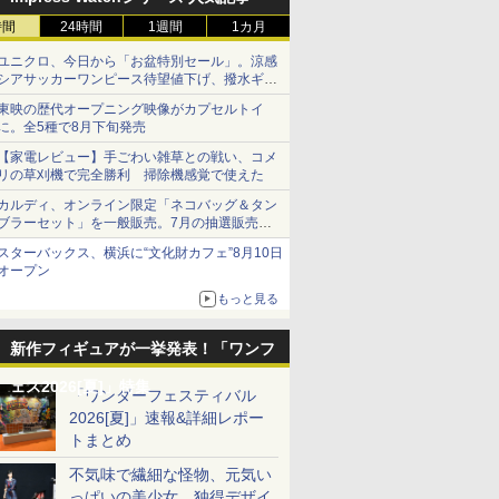
時間
24時間
1週間
1カ月
ユニクロ、今日から「お盆特別セール」。涼感
シアサッカーワンピース待望値下げ、撥水ギア
ショーツは1990円に
東映の歴代オープニング映像がカプセルトイ
に。全5種で8月下旬発売
【家電レビュー】手ごわい雑草との戦い、コメ
リの草刈機で完全勝利 掃除機感覚で使えた
カルディ、オンライン限定「ネコバッグ＆タン
ブラーセット」を一般販売。7月の抽選販売の
当選無効分
スターバックス、横浜に“文化財カフェ”8月10日
オープン
もっと見る
新作フィギュアが一挙発表！「ワンフ
ェス2026[夏]」特集
「ワンダーフェスティバル
2026[夏]」速報&詳細レポー
トまとめ
不気味で繊細な怪物、元気い
っぱいの美少女、独得デザイ