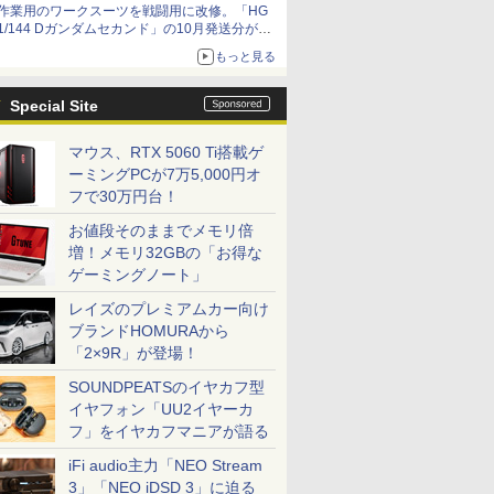
作業用のワークスーツを戦闘用に改修。「HG
1/144 Dガンダムセカンド」の10月発送分が予
約受付中【ガンダムベース撮り下ろし】
もっと見る
Special Site
マウス、RTX 5060 Ti搭載ゲ
ーミングPCが7万5,000円オ
フで30万円台！
お値段そのままでメモリ倍
増！メモリ32GBの「お得な
ゲーミングノート」
レイズのプレミアムカー向け
ブランドHOMURAから
「2×9R」が登場！
SOUNDPEATSのイヤカフ型
イヤフォン「UU2イヤーカ
フ」をイヤカフマニアが語る
iFi audio主力「NEO Stream
3」「NEO iDSD 3」に迫る