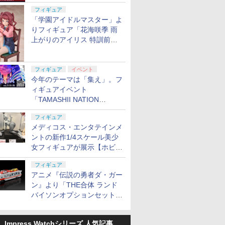
定
フィギュア
「学園アイドルマスター」よ
りフィギュア「花海咲季 雨
上がりのアイリス 特訓前
Ver.」が2027年4月に発売
フィギュア
イベント
今年のテーマは「集え」。フ
ィギュアイベント
「TAMASHII NATION
2026」が11月13日より開催
フィギュア
決定
メディコス・エンタテインメ
ントの新作1/4スケール美少
女フィギュアが展示【ホビー
メーカー合同展示会】
フィギュア
アニメ『伝説の勇者ダ・ガー
ン』より「THE合体 ランド
バイソンオプションセット」
が2027年5月に発売
Impress Watchシリーズ 人気記事