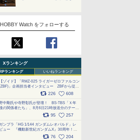
HOBBY Watch をフォローする
Xランキング
RPランキング
いいねランキング
【ゾイド】「RMZ-025 ライガーゼロファルコン
(ZBF)」企画担当者インタビュー ZBFから従来
デザインまで再現可能なボリューム満点のキッ
226
608
ト pic.x.com/6zOqQAQKkX
野中剛氏や寺野彰氏が登壇！ BS-TBS「Ｘ年
後の関係者たち」、8月6日21時放送分のテーマ
は「超合金」！ pic.x.com/uWyt1uyuFm
95
257
ガンプラ「HG 1/144 ガンダムレオパルド」レ
ビュー 『機動新世紀ガンダムX』30周年！イ
ンナーアームガトリングの変形機構まで再現し
76
204
最新フォーマットでキット化！