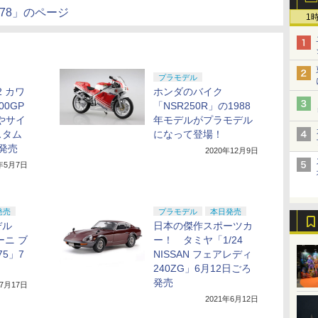
I '78」のページ
1
プラモデル
2 カワ
ホンダのバイク
00GP
「NSR250R」の1988
やサイ
年モデルがプラモデル
スタム
になって登場！
発売
2020年12月9日
1年5月7日
発売
プラモデル
本日発売
デル
日本の傑作スポーツカ
ーニ ブ
ー！ タミヤ「1/24
75」7
NISSAN フェアレディ
！
240ZG」6月12日ごろ
発売
年7月17日
2021年6月12日