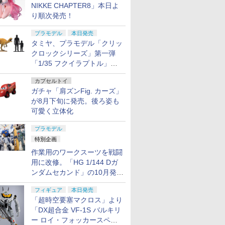
NIKKE CHAPTER8」本日よ
り順次発売！
プラモデル
本日発売
タミヤ、プラモデル「クリッ
クロックシリーズ」第一弾
「1/35 フクイラプトル」本
日発売！
カプセルトイ
ガチャ「肩ズンFig. カーズ」
が8月下旬に発売。後ろ姿も
可愛く立体化
プラモデル
特別企画
作業用のワークスーツを戦闘
用に改修。「HG 1/144 Dガ
ンダムセカンド」の10月発送
分が予約受付中【ガンダムベ
フィギュア
本日発売
ース撮り下ろし】
「超時空要塞マクロス」より
「DX超合金 VF-1S バルキリ
ー ロイ・フォッカースペシ