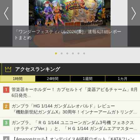
「ワンダーフェスティバル2026[夏]」速報&詳細レポー
トまとめ
●
●
●
●
●
●
アクセスランキング
1時間
24時間
1週間
1カ月
管楽器キーホルダー！ カプセルトイ「楽器アピるチャーム」8月
6日発売
チューバ、テナサクなど5種各3色
ガンプラ「HG 1/144 ガンダムレオパルド」レビュー
『機動新世紀ガンダムX』30周年！インナーアームガトリングの
変形機構まで再現し最新フォーマットでキット化！
ガンプラ、「ＲＧ 1/144 ユニコーンガンダム3号機 フェネクス
（ナラティブVer.）」と、「ＨＧ 1/144 ガンダムエアマスターバ
ースト」再販
【Amazonセール】オンデバイスAI搭載ロボット「KATAフレン