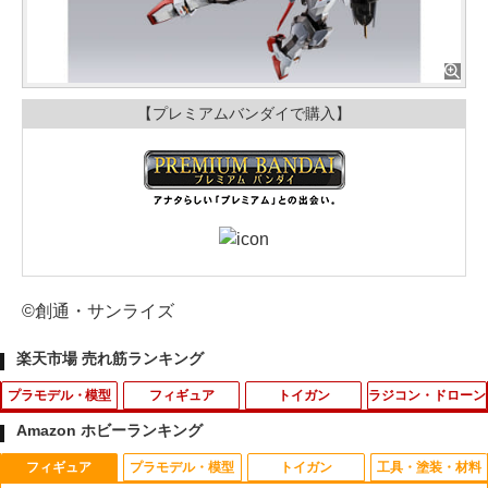
【プレミアムバンダイで購入】
©創通・サンライズ
楽天市場 売れ筋ランキング
プラモデル・模型
フィギュア
トイガン
ラジコン・ドローン
Amazon ホビーランキング
フィギュア
プラモデル・模型
トイガン
工具・塗装・材料
ポケモンプラモコレクション [24] クイッ
2026年11月予約 ガチャ【くずみちゃん
【お買い物マラソン開催中♪ ポイント2
RDX用 樹脂製 ピストン/スプリングキャ
1
1
1
1