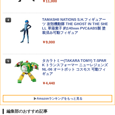
￥11,000
￥2,200
[TOYBARJAPAN ]1/6 フィギュア 用 ア
￥1,045
4
クセサリー/セクシー女子美人OL等用 ブ
【当店独自で＋P10倍★要エントリー】
ラック網タイツパンティーストッキング
4
TAMASHII NATIONS S.H.フィギュアー
【中古】[PTM] (再販) 30MM 1/144 オプ
C(素体とヘッドとパーカー服は含まりま
4
ツ 攻殻機動隊 THE GHOST IN THE SHE
ションパーツセット4 戦国アーマー 30 M
せん)
【お買い物マラソン開催中♪ ポイント2
4
SHIBATA ハイパースプリング用スプリ
5
LL 草薙素子 約140mm PVC&ABS製 塗
INUTES MISSIONS(サーティミニッツミ
倍】【楽天1位!11冠!】 Hi-CAPA/SIG P2
ングシート パープル [R31S114PU](JA
装済み可動フィギュア
ッションズ) プラモデル用アクセサリ(50
26対応 ガスルートシールパッキン エア
￥2,298
N：4562456379896)
61552) バンダイスピリッツ(20260328)
ロ 2個セット 東京マルイ互換カスタムパ
ーツ ガス漏れ軽減 LayLax ライラクス N
￥9,000
￥1,100
INE BALLナインボール ガスブローバッ
￥1,276
ク用
GSスタイル 1/6 フィギュア 衣装 セクシ
5
ー サスペンダータイツ ピンク クロッチ
￥1,460
タカラトミー(TAKARA TOMY) T-SPAR
レス ストッキング ※素体・パンツ別売
5
K トランスフォーマー ニューレジェンズ
PPC-K87 ミニスポットLED ブラック
5
NL-06 オートボット コスモス 可動フィ
ライト 〔ホビーベース〕
￥2,498
ギュア
【お買い物マラソン開催中♪ ポイント2
￥1,300
5
倍】【8月予約】ナインボール 東京マル
￥4,440
イ P320 フルサイズ アジャスタブルスト
レートトリガー NINE BALL ハンドガン
外装パーツ カスタム ライラクス 専用パ
Amazonランキングをもっと見る
ーツ
￥3,344
編集部のおすすめ記事