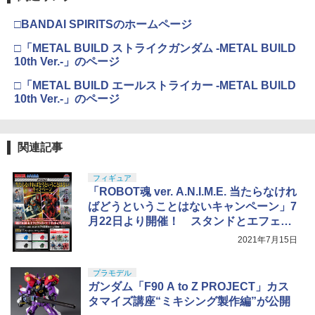
タミヤ(TAMIYA) メイクアップ材シリー
BANDAI SPIRITS(バンダイスピリッツ)
コッキングライフル ブラック
4
4
ズ No.3 タミヤセメント(角びん) 40ml 模
30MS SIS-H00 セスティエ[カラーC] 色
□BANDAI SPIRITSのホームページ
型用接着剤 87003
分け済みプラモデル
￥4,761
□「METAL BUILD ストライクガンダム -METAL BUILD
￥184
￥4,682
10th Ver.-」のページ
東京マルイ No.10 ハイキャパ5.1 10歳以
5
□「METAL BUILD エールストライカー -METAL BUILD
上 電動ブローバック フルオート
10th Ver.-」のページ
GSIクレオス Mr.トップコート 水性プレ
BANDAI SPIRITS(バンダイ スピリッツ)
5
5
ミアムトップコートスプレー つや消し 8
HGAW 機動新世紀ガンダムX ガンダムエ
￥3,815
8ml ホビー用仕上材 B603
アマスター 1/144スケール 色分け済みプ
ラモデル
関連記事
￥710
￥3,782
フィギュア
「ROBOT魂 ver. A.N.I.M.E. 当たらなけれ
ばどうということはないキャンペーン」7
月22日より開催！ スタンドとエフェク
トパーツがもらえる！
2021年7月15日
プラモデル
ガンダム「F90 A to Z PROJECT」カス
タマイズ講座“ミキシング製作編”が公開