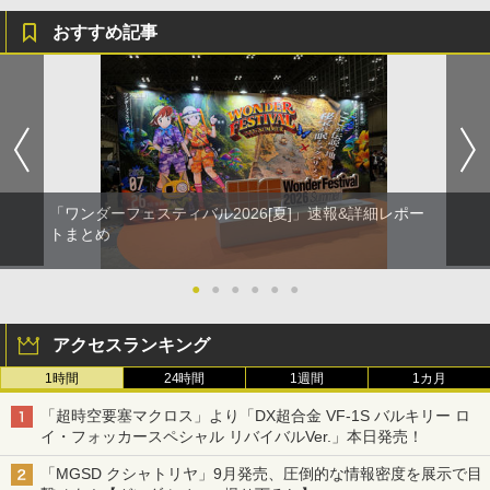
おすすめ記事
「ワンダーフェスティバル2026[夏]」速報&詳細レポー
トまとめ
●
●
●
●
●
●
アクセスランキング
1時間
24時間
1週間
1カ月
「超時空要塞マクロス」より「DX超合金 VF-1S バルキリー ロ
イ・フォッカースペシャル リバイバルVer.」本日発売！
「MGSD クシャトリヤ」9月発売、圧倒的な情報密度を展示で目