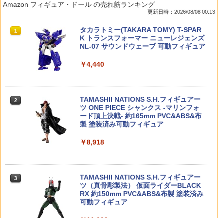
Amazon フィギュア・ドール の売れ筋ランキング
ク!! 24 ピチュー バンダイスピリッツ BA
ミニチュアマーカー コンプリート 6種セ
倍】サテライト satellte オプティクスク
ップ/シャフトガイド [D1-S9M](JAN：4
更新日時：2026/08/08 00:13
NDAI SPIRITS ポケプラ ポケモン ポケッ
ット カプセルトイ】
リーナー レンズクリーナー メンテナン
582586513656)
トモンスター プラモデル
ス ペン型ー クリーニング
タカラトミー(TAKARA TOMY) T-SPAR
1
￥1,800
￥715
K トランスフォーマー ニューレジェンズ
￥530
￥1,000
NL-07 サウンドウェーブ 可動フィギュア
￥4,440
[TOYBARJAPAN] 1/6 フィギュア 用 ア
ESCジュラルミンビスL=4mm 4本入(パ
2
2
【メール便発送可】30MS 30 MINUTES
クセサリー/MM試着室 TBLeague等素体
【P5倍★】HELIKON-TEX(ヘリコンテッ
ープル) アキュバンス用 [WP-0073](JA
2
2
SISTERS 水転写式デカール 汎用3【新
に対応 セクシーファション美人女性用極
クス) ORGANIZER INSERT LARGE オ
N：4582387282461)
品】 30 MINUTES SISTERS プラモデル
薄ニーハイソックス(素体は含みません)
ーガナイザー インサート ラージ 【メー
TAMASHII NATIONS S.H.フィギュアー
バンダイ BANDAI
(グレー)
ル便】 HT-453【全品P5倍★8月4日20：
2
￥841
ツ ONE PIECE シャンクス -マリンフォ
00〜11日1：59まで！】
ード頂上決戦- 約165mm PVC&ABS&布
￥660
￥1,998
製 塗装済み可動フィギュア
￥1,980
Reve D D1-018M RDX用 樹脂製リアシ
3
￥8,918
ョックタワー/ESCプレート
【当店独自で＋P10倍★要エントリー】
【全種類揃います】YELL エール どんぐ
3
3
【中古】[PTM] (再販) 30MS オプション
りタンク 全6種アソート コンプリート 動
【お買い物マラソン開催中♪ ポイント2
￥880
3
パーツセット2(フライトアーマー) 30 MI
物 リス りす 戦闘機 戦車 かわいい フィ
倍】【楽天1位!】グロック / MP7 / M9 用
TAMASHII NATIONS S.H.フィギュアー
NUTES SISTERS(サーティミニッツシス
ギュア おもちゃ ガチャ ガチャガチャ
ハイバレットバルブ NEO-R 東京マルイ
3
ツ（真骨彫製法） 仮面ライダーBLACK
ターズ) プラモデル用アクセサリ(256168
互換カスタムパーツ Laylax ライラクス
RX 約150mm PVC&ABS&布製 塗装済み
6) バンダイスピリッツ(20240530)
NINE BALL ナインボール ガスブローバ
￥2,100
可動フィギュア
ック用 G19 G17 M92 M&P9 USP GLOC
X10 BALL BEARING 1280 2pic [BM-P
4
K
￥700
G-017](JAN：4573448241459)