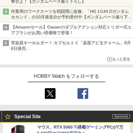
撃せよ！【ガンダムベース撮り下ろし】
作業用のワークスーツを戦闘用に改修。「HG 1/144 Dガンダム
セカンド」の10月発送分が予約受付中【ガンダムベース撮り下
ろし】
【Amazonセール】Oasserのダブルアクション対応トリガー式エ
アブラシがお買い得価格で登場！
管楽器キーホルダー！ カプセルトイ「楽器アピるチャーム」8月
6日発売
チューバ、テナサクなど5種各3色
もっと見る
HOBBY Watch をフォローする
Special Site
マウス、RTX 5060 Ti搭載ゲーミングPCが7万