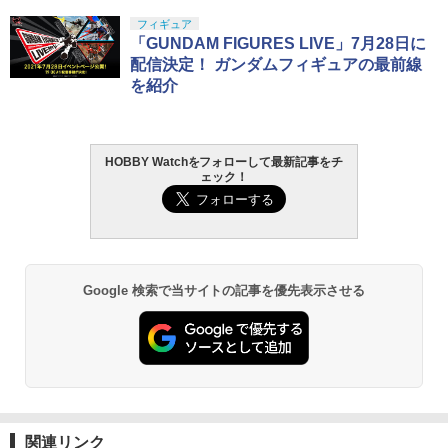
BANDAI SPIRITS(バンダイ スピリッツ)
東京マルイ(TOKYO MARUI) No.25 コル
LOCTITE(ロックタイト) シールはがし
フィギュア
1
1
1
30MS SIS-J00 メルンジャ[カラーA] 色
ト ガバメント HG 18歳以上エアーHOP
プレミアム 220ml
「GUNDAM FIGURES LIVE」7月28日に
分け済みプラモデル
ハンドガン
配信決定！ ガンダムフィギュアの最前線
￥962
を紹介
￥4,200
￥3,384
HOBBY Watchをフォローして最新記事をチ
タミヤ クラフトツールシリーズ No.123
HG 機動戦士ガンダム00 グラハム専用ユ
東京マルイ (TOKYO MARUI) ガスブロー
2
2
2
ェック！
先細薄刃ニッパー (ゲートカット用) プラ
ニオンフラッグカスタム 1/144スケール
バックマシンガン No.14 20式 5.56mm
モデル用工具 74123
色分け済みプラモデル
小銃 18歳以上 ガスブローバック
￥2,781
￥1,850
￥196,000
Google 検索で当サイトの記事を優先表示させる
GSIクレオス Mr.トップコート 水性プレ
BANDAI SPIRITS(バンダイ スピリッツ)
東京マルイ(TOKYO MARUI) No.21 H&K
3
3
3
ミアムトップコートスプレー 光沢 88ml
30MS Fate/Grand Order アルトリア・
USP HG 18歳以上エアーHOPハンドガン
ホビー用仕上材 B601
キャスター 色分け済みプラモデル
￥3,409
￥748
￥7,800
クラウンモデル AK47 10歳以上 エアー
4
関連リンク