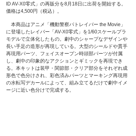
ID AV-X0零式」の再販分を8月18日に出荷を開始する。
価格は4,500円（税込）。
本商品はアニメ「機動警察パトレイバー the Movie」
に登場したレイバー「AV-X0零式」を1/60スケールプラ
モデルで立体化したもの。劇中のシャープなデザインや
長い手足の造形が再現している。大型のシールドや貫手
再現用パーツ、フェイスオープン時頭部パーツが付属
し、劇中の印象的なアクションとギミックを再現でき
る。本キットは装甲・関節部・クリア部分をそれぞれ成
形色で色分けされ、彩色済みパーツとマーキング再現用
の水転写デカールによって、組み立てるだけで劇中イメ
ージに近い色分けで完成する。