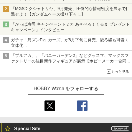
「MGSD クシャトリヤ」9月発売、圧倒的な情報密度を展示で目
撃せよ！【ガンダムベース撮り下ろし】
「かっぱ寿司 キャンペーントミカ あそべる！くるま プレゼント
キャンペーン」インタビュー
子どもが楽しめるかっぱ寿司ならではの体験とコラボの楽しさを
ガチャ「肩ズンFig. カーズ」が8月下旬に発売。後ろ姿も可愛く
追求
立体化
ライトニング・マックィーンやメーターなど4種がラインナップ
「ブルアカ」、「バニーガーデン2」などグッスマ、マックスフ
ァクトリーの注目新作フィギュアが展示【ホビーメーカー合同展
示会】
もっと見る
HOBBY Watch をフォローする
Special Site