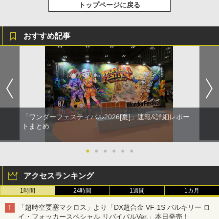
トップページに戻る
おすすめ記事
「ワンダーフェスティバル2026[夏]」速報&詳細レポー
トまとめ
●
●
●
●
●
●
アクセスランキング
1時間
24時間
1週間
1カ月
「超時空要塞マクロス」より「DX超合金 VF-1S バルキリー ロ
イ・フォッカースペシャル リバイバルVer.」本日発売！