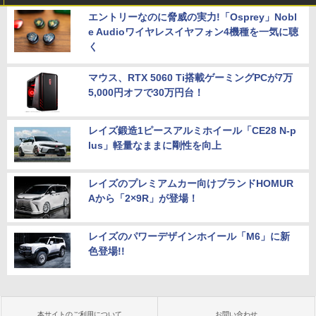
エントリーなのに脅威の実力!「Osprey」Nobl
e Audioワイヤレスイヤフォン4機種を一気に聴
く
マウス、RTX 5060 Ti搭載ゲーミングPCが7万
5,000円オフで30万円台！
レイズ鍛造1ピースアルミホイール「CE28 N-p
lus」軽量なままに剛性を向上
レイズのプレミアムカー向けブランドHOMUR
Aから「2×9R」が登場！
レイズのパワーデザインホイール「M6」に新
色登場!!
本サイトのご利用について
お問い合わせ