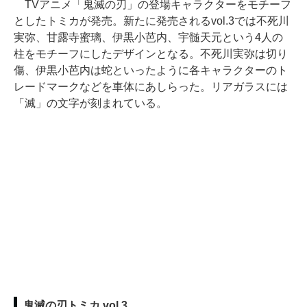
TVアニメ「鬼滅の刃」の登場キャラクターをモチーフ
としたトミカが発売。新たに発売されるvol.3では不死川
実弥、甘露寺蜜璃、伊黒小芭内、宇髄天元という4人の
柱をモチーフにしたデザインとなる。不死川実弥は切り
傷、伊黒小芭内は蛇といったように各キャラクターのト
レードマークなどを車体にあしらった。リアガラスには
「滅」の文字が刻まれている。
鬼滅の刃トミカ vol.3