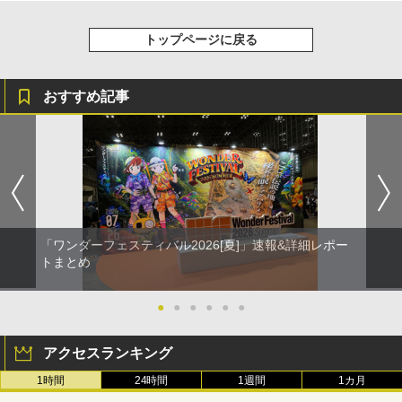
トップページに戻る
おすすめ記事
「ワンダーフェスティバル2026[夏]」速報&詳細レポー
トまとめ
●
●
●
●
●
●
アクセスランキング
1時間
24時間
1週間
1カ月