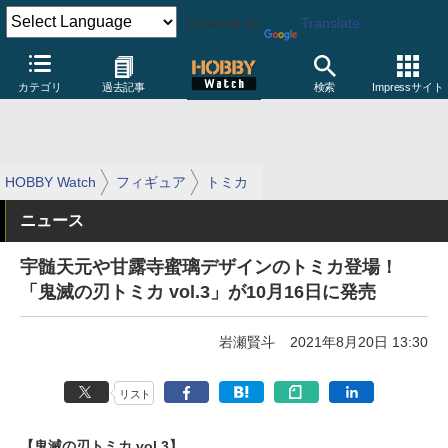
Powered by
Translate
カテゴリ
過去記事
検索
Impressサイト
HOBBY Watch
フィギュア
トミカ
ニュース
宇髄天元や甘露寺蜜璃デザインのトミカ登場！
「鬼滅の刃トミカ vol.3」が10月16日に発売
岩瀬賢斗
2021年8月20日 13:30
リスト
【鬼滅の刃トミカ vol.3】