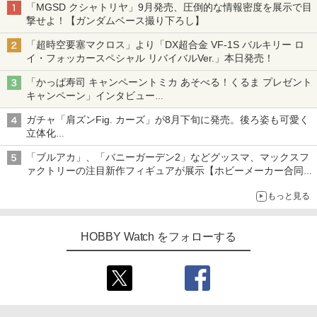
「MGSD クシャトリヤ」9月発売、圧倒的な情報密度を展示で目
撃せよ！【ガンダムベース撮り下ろし】
「超時空要塞マクロス」より「DX超合金 VF-1S バルキリー ロ
イ・フォッカースペシャル リバイバルVer.」本日発売！
「かっぱ寿司 キャンペーントミカ あそべる！くるま プレゼント
キャンペーン」インタビュー
子どもが楽しめるかっぱ寿司ならではの体験とコラボの楽しさを
ガチャ「肩ズンFig. カーズ」が8月下旬に発売。後ろ姿も可愛く
追求
立体化
ライトニング・マックィーンやメーターなど4種がラインナップ
「ブルアカ」、「バニーガーデン2」などグッスマ、マックスフ
ァクトリーの注目新作フィギュアが展示【ホビーメーカー合同展
示会】
もっと見る
HOBBY Watch をフォローする