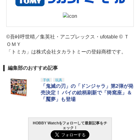
©吾峠呼世晴／集英社・アニプレックス・ufotable © Ｔ
ＯＭＹ
「トミカ」は株式会社タカラトミーの登録商標です。
編集部のおすすめ記事
子供
玩具
「鬼滅の刃」の「ドンジャラ」第2弾が発
売決定！ パイの絵柄刷新で「猗窩座」＆
「魘夢」も登場
HOBBY Watchをフォローして最新記事をチ
ェック！