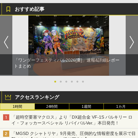
おすすめ記事
「ワンダーフェスティバル2026[夏]」速報&詳細レポー
トまとめ
●
●
●
●
●
●
アクセスランキング
1時間
24時間
1週間
1カ月
「超時空要塞マクロス」より「DX超合金 VF-1S バルキリー ロ
イ・フォッカースペシャル リバイバルVer.」本日発売！
「MGSD クシャトリヤ」9月発売、圧倒的な情報密度を展示で目