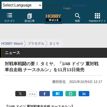
Powered by
Translate
カテゴリ
過去記事
検索
Impressサイト
HOBBY Watch
プラモデル
タミヤ
ニュース
対戦車戦闘の要！ タミヤ、「1/48 ドイツ 重対戦
車自走砲 ナースホルン」を11月13日発売
勝田哲也
2021年10月6日 12:17
リスト
【1/48 ドイツ 重対戦車自走砲 ナースホルン】