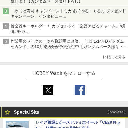
撃せよ！【ガンダムベース撮り下ろし】
「かっぱ寿司 キャンペーントミカ あそべる！くるま プレゼント
キャンペーン」インタビュー
子どもが楽しめるかっぱ寿司ならではの体験とコラボの楽しさを
管楽器キーホルダー！ カプセルトイ「楽器アピるチャーム」8月
追求
6日発売
チューバ、テナサクなど5種各3色
作業用のワークスーツを戦闘用に改修。「HG 1/144 Dガンダム
セカンド」の10月発送分が予約受付中【ガンダムベース撮り下
ろし】
もっと見る
HOBBY Watch をフォローする
Special Site
レイズ鍛造1ピースアルミホイール「CE28 N-p