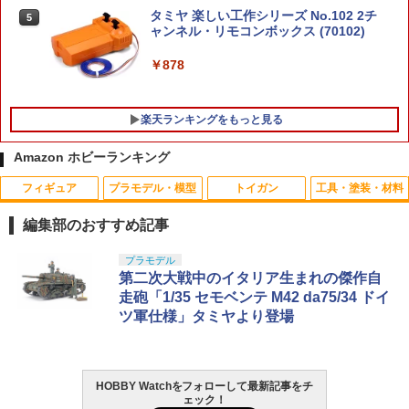
タミヤ 楽しい工作シリーズ No.102 2チ
5
ャンネル・リモコンボックス (70102)
￥878
楽天ランキングをもっと見る
Amazon ホビーランキング
フィギュア
プラモデル・模型
トイガン
工具・塗装・材料
ジョジョの奇妙な冒険 黄金の風 陶磁器
東京マルイ ボトルBB 0.12g（ビッグボ
アーテック ホワイトプラ板 78611
1
1
1
皿＆カトラリー置きセット【 ネコポス不
トル)
編集部のおすすめ記事
可 】
￥121
￥680
タカラトミー(TAKARA TOMY) T-SPAR
BANDAI SPIRITS(バンダイ スピリッツ)
東京マルイ(TOKYO MARUI) No.25 コル
LOCTITE(ロックタイト) シールはがし
プラモデル
1
1
1
1
￥1,980
K トランスフォーマー ニューレジェンズ
30MS SIS-J00 メルンジャ[カラーA] 色
ト ガバメント HG 18歳以上エアーHOP
プレミアム 220ml
第二次大戦中のイタリア生まれの傑作自
NL-07 サウンドウェーブ 可動フィギュア
分け済みプラモデル
ハンドガン
走砲「1/35 セモベンテ M42 da75/34 ドイ
￥962
ツ軍仕様」タミヤより登場
【4枚入り】20mmレール MOE導軌 20m
2
￥4,440
￥4,200
￥3,384
くもんの日本地図パズル 学習 教育 社会
2026年9月予約 ガチャ【mojojojo ダイ
m アクセサリーレール M-Lok用 ガイド
2
2
地理 考える 思考 形 小学校 入学 幼稚園
カットクリップ コンプリート 5種セット
レール セット 水弾レール 導軌装飾 护木
中学受験 塾 教材 おもちゃ こども 子供
カプセルトイ】
改造用 5/7/9/11スロット 軽量ナイロン製
知育 勉強 5歳
取付工具付き ブラック M-Lok対応
HOBBY Watchをフォローして最新記事をチ
GSIクレオス Mr.トップコート 水性プレ
TAMASHII NATIONS S.H.フィギュアー
HG 機動戦士ガンダム00 グラハム専用ユ
東京マルイ (TOKYO MARUI) ガスブロー
2
2
2
2
￥2,000
ェック！
ミアムトップコートスプレー 光沢 88ml
ツ ONE PIECE シャンクス -マリンフォ
ニオンフラッグカスタム 1/144スケール
バックマシンガン No.14 20式 5.56mm