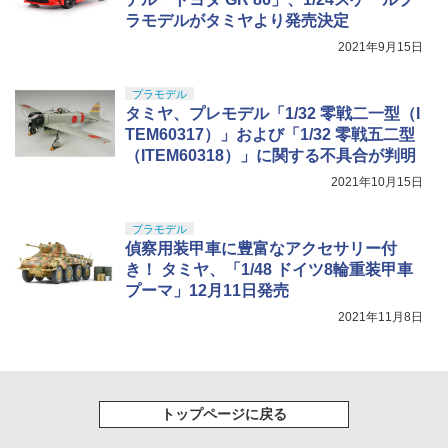
52TOYS BLINDBOX ディズニー プリン
ラモデル
◆MARUI ガス AEG サイレンサーアタッ
5
ラモデルがタミヤより発売決定
セス On the Run シリーズ ブラインドボ
￥710
チメント CCW スチール ドレスアップ
￥36,575
ックス フィギュア ガチャガチャ コレク
2021年9月15日
カスタム
￥3,782
ション 塗装済み コレクター・誕生日・
新年のギフトに最適 (一個入り)
￥1,770
プラモデル
タミヤ、プレモデル「1/32 零戦二一型（I
￥1,650
TEM60317）」および「1/32 零戦五二型
（ITEM60318）」に関する不具合が判明
2021年10月15日
プラモデル
偵察用装甲車に豊富なアクセサリー付
き！ タミヤ、「1/48 ドイツ8輪重装甲車
プーマ」12月11日発売
2021年11月8日
トップページに戻る