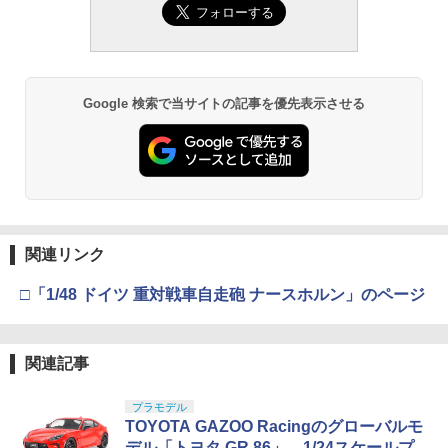
￥2,999
￥696
ホビー用仕上材 B601
ード頂上決戦- 約165mm PVC&ABS&布
色分け済みプラモデル
小銃 18歳以上 ガスブローバック
製 塗装済み可動フィギュア
￥748
￥1,800
￥196,000
アニマリエ コレクション 1/1 オオヒラタ
3
￥8,918
【正規品】SAVOX SC-1251MG PLUS
クワガタ × 全4種セット フルコンプ ガチ
MP アンダーレール BERETTA M9用 20
3
3
高速・コアレス デジタルサーボ【宅急
ャ カプセルトイ
mmレイルマウント MP06002-BK アンダ
Google 検索で当サイトの記事を優先表示させる
便】【E-2】
ーレイル 20mmレール ピカティニーレー
タミヤ クラフトツールシリーズ No.123
BANDAI SPIRITS(バンダイ スピリッツ)
東京マルイ(TOKYO MARUI) No.21 H&K
3
ル ピカティニーレイル ウィーバーレー
3
3
￥2,180
先細薄刃ニッパー (ゲートカット用) プラ
TAMASHII NATIONS S.H.フィギュアー
30MS Fate/Grand Order アルトリア・
USP HG 18歳以上エアーHOPハンドガン
ル ウィーバーレイル ガンパーツ カスタ
￥7,390
3
モデル用工具 74123
ツ（真骨彫製法） 仮面ライダーBLACK
キャスター 色分け済みプラモデル
ムパーツ アンダーマウントレール アン
RX 約150mm PVC&ABS&布製 塗装済み
ダーマウントスライドレール
￥3,409
可動フィギュア
￥2,781
￥7,800
2026年10月予約 ガチャ【ないぞうくん
4
￥820
タミヤ 電動RCカーシリーズ 1/10RC ネ
とさいぼうちゃん。めじるしマスコット
4
￥11,515
オスコーチャー (TT-02Bシャーシ) 【585
シークレット無し 7種セット カプセルト
68】 (ラジコン)
クラウンモデル AK47 10歳以上 エアー
イ】
4
関連リンク
タミヤ(TAMIYA) メイクアップ材シリー
BANDAI SPIRITS(バンダイスピリッツ)
コッキングライフル ブラック
4
4
ズ No.3 タミヤセメント(角びん) 40ml 模
30MS SIS-H00 セスティエ[カラーC] 色
DOUBLE BELL:ダブルベル Kar98K 排
￥10,531
￥2,280
4
□「1/48 ドイツ 重対戦車自走砲 ナースホルン」のページ
型用接着剤 87003
TAMASHII NATIONS S.H.フィギュアー
分け済みプラモデル
莢式用 カートクリップ カートリッジク
￥4,761
4
ツ 攻殻機動隊 THE GHOST IN THE SHE
リップ
LL 草薙素子 約140mm PVC&ABS製 塗
￥184
￥4,450
装済み可動フィギュア
￥1,500
FUTABA リアルフライト・エボリューシ
2026年9月予約 ガチャ【ntc.Puff アザラ
5
関連記事
5
ョン+WSC-1（日本語取扱説明書付属）0
東京マルイ No.10 ハイキャパ5.1 10歳以
シマーカーチャーム コンプリート 6種セ
5
￥9,000
0107468 - REALFLIGHT EVOLUTION
上 電動ブローバック フルオート
ット カプセルトイ】
GSIクレオス Mr.トップコート 水性プレ
プラモデル
ラジコンシミュレーター フライト
BANDAI SPIRITS(バンダイ スピリッツ)
5
5
ミアムトップコートスプレー つや消し 8
TOYOTA GAZOO Racingのグローバルモ
シミュレーター ワイヤレス 双葉電子工
HGAW 機動新世紀ガンダムX ガンダムエ
LayLax NINE BALL SAS NEO 14mm逆
￥3,815
￥2,280
5
8ml ホビー用仕上材 B603
業 ドローン ラジコン飛行機 練習 初心者
アマスター 1/144スケール 色分け済みプ
ネジ 東京マルイ MP7A1 電動/GBB両用
デル「トヨタ GR 86」、1/24スケールプ