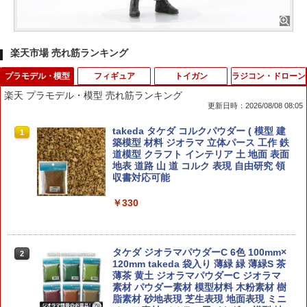
楽天市場 売れ筋ランキング
プラモデル・模型
フィギュア
トイガン
ラジコン・ドローン
楽天 プラモデル・模型 売れ筋ランキング
更新日時：2026/08/08 08:05
takeda タケダ コルクパウダー ( 模型 建
1
築模型 材料 ジオラマ 立体パース 工作 鉄
道模型 クラフト インテリア 土 地面 表面
地表 道路 山 道 コルク 表現 自由研究 領
収書対応可能
￥330
タケダ ジオラマパウダーC 6色 100mm×
2
120mm takeda 袋入り 薄緑 緑 薄緑S 茶
薄茶 黄土 ジオラマパウダーC ジオラマ
素材 パウダー素材 模型材料 木粉素材 樹
脂素材 砂地表現 芝生表現 地面表現 ミニ