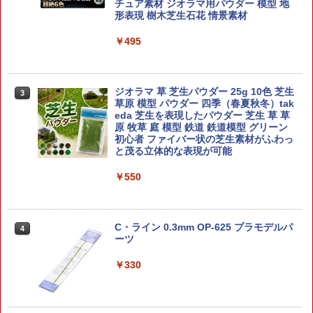
チュア素材 ジオラマ用パウダー 模型 地
形表現 樹木芝生石花 情景素材
￥495
ジオラマ 草 芝生パウダー 25g 10色 芝生
3
草原 模型 パウダー 四季（春夏秋冬）tak
eda 芝生を表現したパウダー 芝生 草 草
原 牧草 庭 模型 鉄道 鉄道模型 グリーン
初心者 ファイバー状の芝生素材がふわっ
と茂る立体的な表現が可能
￥550
C・ライン 0.3mm OP-625 プラモデルパ
4
ーツ
￥330