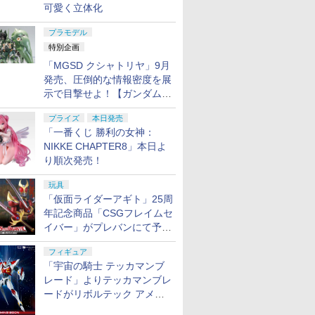
可愛く立体化
プラモデル
特別企画
「MGSD クシャトリヤ」9月
発売、圧倒的な情報密度を展
示で目撃せよ！【ガンダムベ
ース撮り下ろし】
プライズ
本日発売
「一番くじ 勝利の女神：
NIKKE CHAPTER8」本日よ
り順次発売！
玩具
「仮面ライダーアギト」25周
年記念商品「CSGフレイムセ
イバー」がプレバンにて予約
開始
フィギュア
「宇宙の騎士 テッカマンブ
レード」よりテッカマンブレ
ードがリボルテック アメイ
ジング・ヤマグチで商品化決