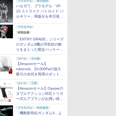
プラモデル
本日発売
プ
ハセガワ、プラモデル「VF-
1S ストライク バトロイド バ
ルキリー」再販分を本日発
売！
プラモデル
特別企画
「ENTRY GRADE」シリーズ
のガンダム3機が浮世絵の飾
りをまとった限定パッケージ
で8月29日に発売！ お土産
セール
その他
にもピッタリ!?【ガンダムベ
【Amazonセール】
ース撮り下ろし】
roborock、20,000Paの強力
吸引の水拭き両用ロボット掃
除機「Qrevo Curv 2 Flow」
セール
工具
がお買い得！
【Amazonセール】Oasserの
ダブルアクション対応トリガ
ー式エアブラシがお買い得価
格で登場！
プラモデル
本日発売
「機動新世紀ガンダムX」よ