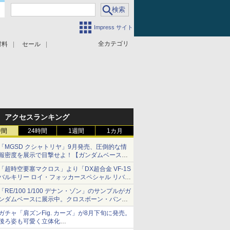
Impress サイト
全カテゴリ
材料
セール
アクセスランキング
時間
24時間
1週間
1カ月
「MGSD クシャトリヤ」9月発売、圧倒的な情
報密度を展示で目撃せよ！【ガンダムベース撮
り下ろし】
「超時空要塞マクロス」より「DX超合金 VF-1S
バルキリー ロイ・フォッカースペシャル リバイ
バルVer.」本日発売！
「RE/100 1/100 デナン・ゾン」のサンプルがガ
ンダムベースに展示中。クロスボーン・バンガ
ードの制式量産機が間もなく発送【ガンダムベ
ガチャ「肩ズンFig. カーズ」が8月下旬に発売。
ース撮り下ろし】
後ろ姿も可愛く立体化
ライトニング・マックィーンやメーターなど4