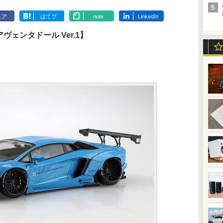
ェア
はてブ
note
LinkedIn
ヴェンタドール Ver.1】