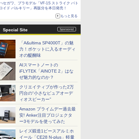
ハセガワ、プラモデル「VF-1S ストライク バト
種がラインナップ
ロイド バルキリー」再販分を本日発売！
もっと見る
Special Site
「A&ultima SP4000T」の魅
力！ポケットに入るオーディ
オの醍醐味
AIスマートノートの
iFLYTEK「AINOTE 2」はな
ぜ魅力的なのか？
クリエイティブが作った2万
円台の“小さなピュアオーデ
ィオスピーカー”
Amazon プライムデー過去最
安! Anker注目プロジェクタ
ー3モデルを使ってみた
レイズ鍛造1ピースアルミホ
イール「CE28 N-plus」軽量