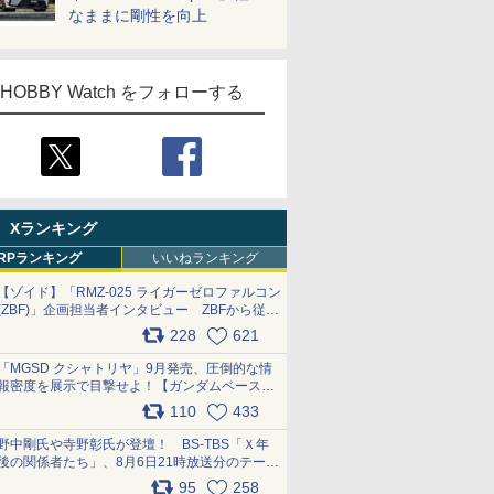
なままに剛性を向上
HOBBY Watch をフォローする
Xランキング
RPランキング
いいねランキング
【ゾイド】「RMZ-025 ライガーゼロファルコン
(ZBF)」企画担当者インタビュー ZBFから従来
デザインまで再現可能なボリューム満点のキッ
228
621
ト pic.x.com/6zOqQAQKkX
「MGSD クシャトリヤ」9月発売、圧倒的な情
報密度を展示で目撃せよ！【ガンダムベース撮
り下ろし】 pic.x.com/3rPjsfk7qZ
110
433
野中剛氏や寺野彰氏が登壇！ BS-TBS「Ｘ年
後の関係者たち」、8月6日21時放送分のテーマ
は「超合金」！ pic.x.com/uWyt1uyuFm
95
258