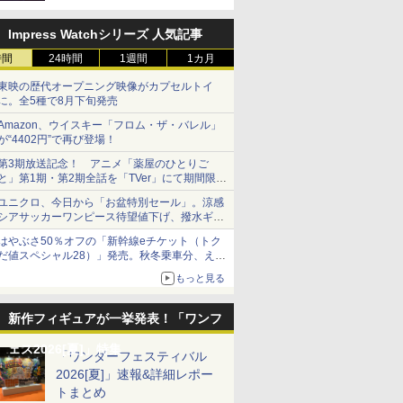
定
Impress Watchシリーズ 人気記事
時間
24時間
1週間
1カ月
東映の歴代オープニング映像がカプセルトイ
に。全5種で8月下旬発売
Amazon、ウイスキー「フロム・ザ・バレル」
が“4402円”で再び登場！
第3期放送記念！ アニメ「薬屋のひとりご
と」第1期・第2期全話を「TVer」にて期間限定
で順次無料配信開始
ユニクロ、今日から「お盆特別セール」。涼感
シアサッカーワンピース待望値下げ、撥水ギア
ショーツは1990円に
はやぶさ50％オフの「新幹線eチケット（トク
だ値スペシャル28）」発売。秋冬乗車分、えき
ねっと限定
もっと見る
新作フィギュアが一挙発表！「ワンフ
ェス2026[夏]」特集
「ワンダーフェスティバル
2026[夏]」速報&詳細レポー
トまとめ