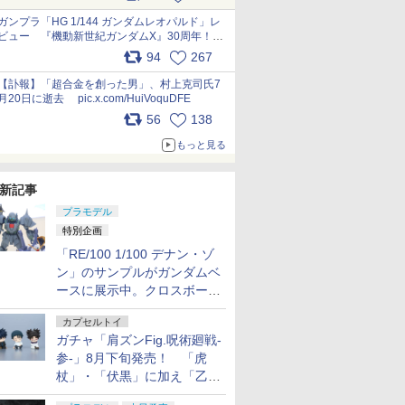
ガンプラ「HG 1/144 ガンダムレオパルド」レ
ビュー 『機動新世紀ガンダムX』30周年！イ
ンナーアームガトリングの変形機構まで再現し
94
267
最新フォーマットでキット化！
pic.x.com/nszPIDTpbg
【訃報】「超合金を創った男」、村上克司氏7
月20日に逝去 pic.x.com/HuiVoquDFE
56
138
もっと見る
新記事
プラモデル
特別企画
「RE/100 1/100 デナン・ゾ
ン」のサンプルがガンダムベ
ースに展示中。クロスボー
ン・バンガードの制式量産機
カプセルトイ
が間もなく発送【ガンダムベ
ガチャ「肩ズンFig.呪術廻戦-
ース撮り下ろし】
参-」8月下旬発売！ 「虎
杖」・「伏黒」に加え「乙
骨」・「脹相」がラインナッ