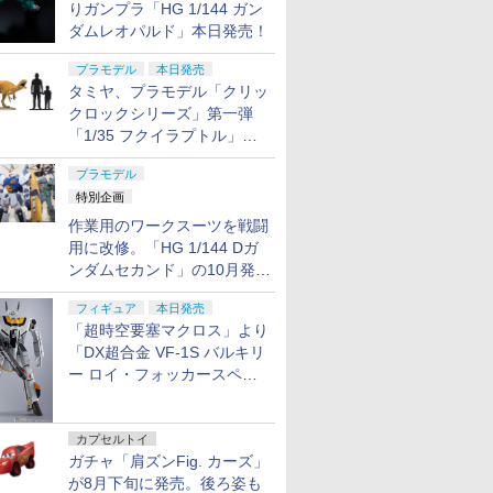
りガンプラ「HG 1/144 ガン
ダムレオパルド」本日発売！
プラモデル
本日発売
タミヤ、プラモデル「クリッ
クロックシリーズ」第一弾
「1/35 フクイラプトル」本
日発売！
プラモデル
特別企画
作業用のワークスーツを戦闘
用に改修。「HG 1/144 Dガ
ンダムセカンド」の10月発送
分が予約受付中【ガンダムベ
フィギュア
本日発売
ース撮り下ろし】
「超時空要塞マクロス」より
「DX超合金 VF-1S バルキリ
ー ロイ・フォッカースペシ
ャル リバイバルVer.」本日発
売！
カプセルトイ
ガチャ「肩ズンFig. カーズ」
が8月下旬に発売。後ろ姿も