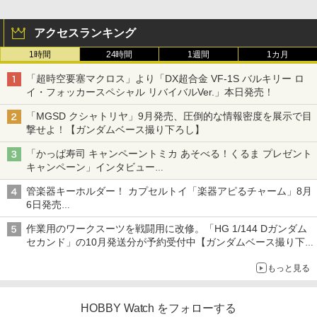
アクセスランキング
1時間
24時間
1週間
1カ月
「超時空要塞マクロス」より「DX超合金 VF-1S バルキリー ロ
イ・フォッカースペシャル リバイバルVer.」本日発売！
「MGSD クシャトリヤ」9月発売、圧倒的な情報密度を展示で目
撃せよ！【ガンダムベース撮り下ろし】
「かっぱ寿司 キャンペーントミカ あそべる！くるま プレゼント
キャンペーン」インタビュー
子どもが楽しめるかっぱ寿司ならではの体験とコラボの楽しさを
管楽器キーホルダー！ カプセルトイ「楽器アピるチャーム」8月
追求
6日発売
チューバ、テナサクなど5種各3色
作業用のワークスーツを戦闘用に改修。「HG 1/144 Dガンダム
セカンド」の10月発送分が予約受付中【ガンダムベース撮り下
ろし】
もっと見る
HOBBY Watch をフォローする