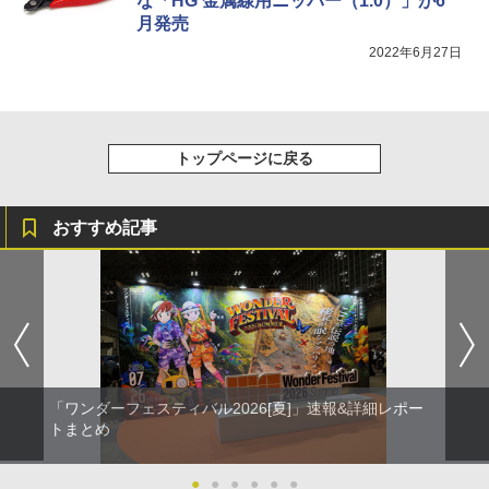
な「HG 金属線用ニッパー（1.0）」が6
月発売
2022年6月27日
トップページに戻る
おすすめ記事
「ワンダーフェスティバル2026[夏]」速報&詳細レポー
トまとめ
●
●
●
●
●
●