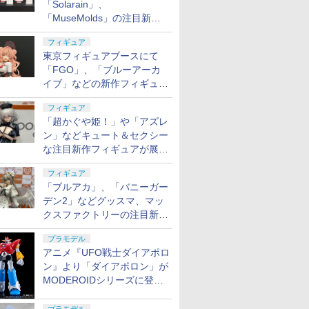
「Solarain」、
「MuseMolds」の注目新作
フィギュアが展示【ホビーメ
フィギュア
ーカー合同展示会】
東京フィギュアブースにて
「FGO」、「ブルーアーカ
イブ」などの新作フィギュア
が展示【ホビーメーカー合同
フィギュア
展示会】
「超かぐや姫！」や「アズレ
ン」などキュート＆セクシー
な注目新作フィギュアが展示
【ホビーメーカー合同展示
フィギュア
会】
「ブルアカ」、「バニーガー
デン2」などグッスマ、マッ
クスファクトリーの注目新作
フィギュアが展示【ホビーメ
プラモデル
ーカー合同展示会】
アニメ『UFO戦士ダイアポロ
ン』より「ダイアポロン」が
MODEROIDシリーズに登
場。2027年2月に発売