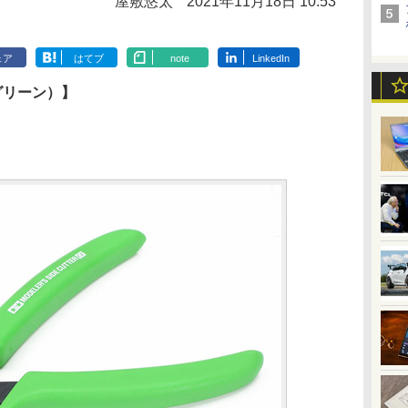
屋敷悠太
2021年11月18日 10:53
ェア
はてブ
note
LinkedIn
グリーン）】