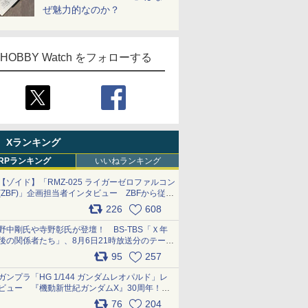
ぜ魅力的なのか？
HOBBY Watch をフォローする
Xランキング
RPランキング
いいねランキング
【ゾイド】「RMZ-025 ライガーゼロファルコン
(ZBF)」企画担当者インタビュー ZBFから従来
デザインまで再現可能なボリューム満点のキッ
226
608
ト pic.x.com/6zOqQAQKkX
野中剛氏や寺野彰氏が登壇！ BS-TBS「Ｘ年
後の関係者たち」、8月6日21時放送分のテーマ
は「超合金」！ pic.x.com/uWyt1uyuFm
95
257
ガンプラ「HG 1/144 ガンダムレオパルド」レ
ビュー 『機動新世紀ガンダムX』30周年！イ
ンナーアームガトリングの変形機構まで再現し
76
204