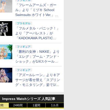
プラモデル
「フレームアームズ・ガー
ル」より「ミヅキ School
Swimsuits ホワイトVer.」が8
月10日から予約開始決定！
プラモデル
「フルメタル・パニック！」
より「アーバレスト」が
「KADOKAWA PLASTIC
MODEL SERIES」から1/48
フィギュア
スケールで登場！
「勝利の女神：NIKKE」より
「エレグ：ブーム・アンド・
ショック」が1/4スケールで
フィギュア化！
フィギュア
「アズールレーン」よりキア
サージが着せ替え「スプリン
グ・モニタリング」姿で1/6
スケールフィギュア化！
Impress Watchシリーズ 人気記事
時間
24時間
1週間
1カ月