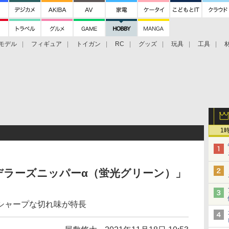
モデル
フィギュア
トイガン
RC
グッズ
玩具
工具
1
デラーズニッパーα（蛍光グリーン）」
シャープな切れ味が特長