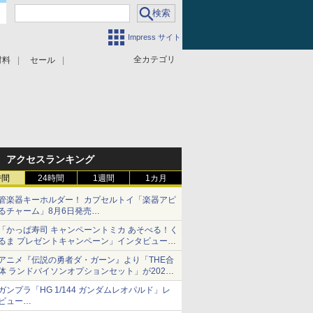
Impress サイト
全カテゴリ
材料
セール
アクセスランキング
時間
24時間
1週間
1カ月
管楽器キーホルダー！ カプセルトイ「楽器アピ
るチャーム」8月6日発売
チューバ、テナサクなど5種各3色
「かっぱ寿司 キャンペーントミカ あそべる！く
るま プレゼントキャンペーン」インタビュー
子どもが楽しめるかっぱ寿司ならではの体験と
アニメ『伝説の勇者ダ・ガーン』より「THE合
コラボの楽しさを追求
体 ランドバイソンオプションセット」が2027
年5月に発売
ガンプラ「HG 1/144 ガンダムレオパルド」レ
「THE合体ランドバイソン」と連動するオプシ
ビュー
ョンパーツセット
『機動新世紀ガンダムX』30周年！インナーア