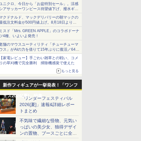
ユニクロ、今日から「お盆特別セール」。涼感
シアサッカーワンピース待望値下げ、撥水ギア
ショーツは1990円に
マクドナルド、マックデリバリーの朝マックの
最低注文料金が500円値上げ。8月18日より
1,500円から受付
ミスド「Mrs. GREEN APPLE」のコラボドーナ
ツ4種、いよいよ発売！
老舗のマウスユーティリティ「チューチューマ
ウス」がAIの力を借りて15年ぶりに復活／64bit
化、Windows 10/11、「Chrome」も走り回
【家電レビュー】手ごわい雑草との戦い、コメ
る。復活記念で2026年末まで500円
リの草刈機で完全勝利 掃除機感覚で使えた
もっと見る
新作フィギュアが一挙発表！「ワンフ
ェス2026[夏]」特集
「ワンダーフェスティバル
2026[夏]」速報&詳細レポー
トまとめ
不気味で繊細な怪物、元気い
っぱいの美少女、独得デザイ
ンの置物、ブースごとに全く
異なる世界が広がる一般ディ