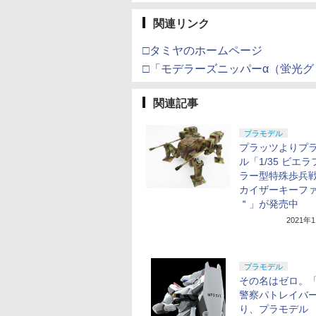
関連リンク
□タミヤのホームページ
□「モデラーズニッパーα（蛍光
関連記事
プラモデル
プラッツよりプ
ル「1/35 ビエ
ラー型特殊歩兵
カイザーキーフ
＂」が発売中
2021年
プラモデル
その名はゼロ。
警察パトレイバ
り、プラモデル