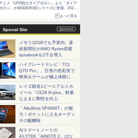
アニメ『UFO戦士ダイアポロン』より「ダイア
ームガトリングの変形機構まで再現し最新フォ
ポロン」がMODEROIDシリーズに登場。2027
ーマットでキット化！
年2月に発売
もっと見る
Special Site
メモリ32GBでも予算内。産
経新聞社がAMD Ryzen搭載
dynabookを2千台導入
ハイグレードテレビ「TCL
Q7D Pro」。圧巻の色彩美で
映画＆ゲームが極上体験に
レイズ鍛造1ピースアルミホ
イール「CE28 N-plus」軽量
なままに剛性を向上
「A&ultima SP4000T」の魅
力！ポケットに入るオーディ
オの醍醐味
AIスマートノートの
iFLYTEK「AINOTE 2」はな