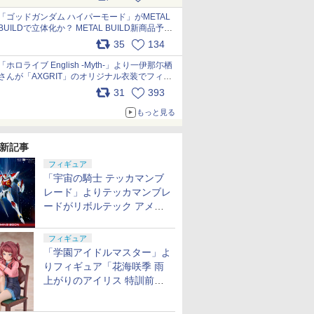
最新フォーマットでキット化！
pic.x.com/nszPIDTpbg
「ゴッドガンダム ハイパーモード」がMETAL
BUILDで立体化か？ METAL BUILD新商品予告
が公開 pic.x.com/HIcLLIM3ar
35
134
「ホロライブ English -Myth-」より一伊那尓栖
さんが「AXGRIT」のオリジナル衣装でフィギ
ュア化 pic.x.com/YMGhdIAzNa
31
393
もっと見る
新記事
フィギュア
「宇宙の騎士 テッカマンブ
レード」よりテッカマンブレ
ードがリボルテック アメイ
ジング・ヤマグチで商品化決
定
フィギュア
「学園アイドルマスター」よ
りフィギュア「花海咲季 雨
上がりのアイリス 特訓前
Ver.」が2027年4月に発売