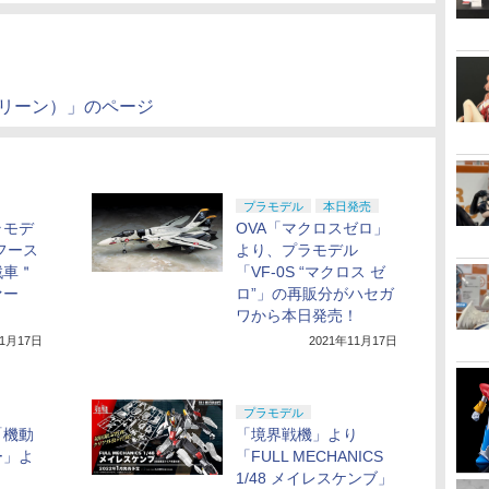
グリーン）」のページ
プラモデル
本日発売
ラモデ
OVA「マクロスゼロ」
ラフース
より、プラモデル
戦車＂
「VF-0S “マクロス ゼ
ァー
ロ”」の再販分がハセガ
ワから本日発売！
11月17日
2021年11月17日
プラモデル
「機動
「境界戦機」より
ー」よ
「FULL MECHANICS
1/48 メイレスケンブ」