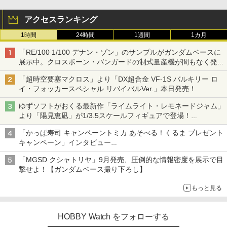
アクセスランキング
1時間
24時間
1週間
1カ月
「RE/100 1/100 デナン・ゾン」のサンプルがガンダムベースに
展示中。クロスボーン・バンガードの制式量産機が間もなく発送
【ガンダムベース撮り下ろし】
「超時空要塞マクロス」より「DX超合金 VF-1S バルキリー ロ
イ・フォッカースペシャル リバイバルVer.」本日発売！
ゆずソフトがおくる最新作「ライムライト・レモネードジャム」
より「陽見恵凪」が1/3.5スケールフィギュアで登場！
メガネ姿も表現できるオプションパーツが付属
「かっぱ寿司 キャンペーントミカ あそべる！くるま プレゼント
キャンペーン」インタビュー
子どもが楽しめるかっぱ寿司ならではの体験とコラボの楽しさを
「MGSD クシャトリヤ」9月発売、圧倒的な情報密度を展示で目
追求
撃せよ！【ガンダムベース撮り下ろし】
もっと見る
HOBBY Watch をフォローする