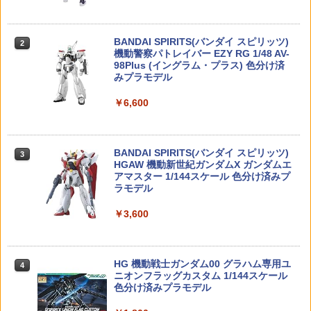
￥12,550
クイック!! No.25 プラモデル
べりフレンズ バズ・ライトイヤー
ンパーツ OP974 TRF501X セッティング
ダストカバー Type G CGS / 東京マルイ
スプリング (フロント)
M4 MWS GBB用
￥858
￥3,260
BANDAI SPIRITS(バンダイ スピリッツ)
￥693
2
￥1,742
タカラトミー(TAKARA TOMY) T-SPAR
機動警察パトレイバー EZY RG 1/48 AV-
2
K トランスフォーマー ニューレジェンズ
98Plus (イングラム・プラス) 色分け済
NL-07 サウンドウェーブ 可動フィギュア
みプラモデル
ポケモンプラモコレクション クイック!!
【中古】【未開封】宇崎月 「宇崎ちゃん
53975 【TAMIYA/タミヤ】 RCオプショ
3
3
COWCOW Technology アルミカスタム
3
3
￥4,440
￥6,600
02 ミュウ (プラモデル)
は遊びたい!Ω」 BiCute Bunnies Figur
ンパーツ OP.975 TRF501X セッティン
フラットトリガー T2 Black (東京マルイ
e-ホワイトパールver.- ラウンドワン限定
グスプリングセット（リヤ）
HI-CAPA/1911シリーズ対応)
＜フィギュア＞（代引き不可）6520
￥858
￥770
￥1,840
TAMASHII NATIONS S.H.フィギュアー
BANDAI SPIRITS(バンダイ スピリッツ)
￥3,500
3
3
ツ ONE PIECE シャンクス -マリンフォ
HGAW 機動新世紀ガンダムX ガンダムエ
ード頂上決戦- 約165mm PVC&ABS&布
アマスター 1/144スケール 色分け済みプ
製 塗装済み可動フィギュア
ラモデル
ゴジラを倒せ！！ BANNDAI プラモデル
4
野球バット 硬式 実打可能 金属 練習用バ
【2個セット】東京マルイ対応 電動ガン
4
4
大怪獣ヘドラ カナモデル { 特価玩具 ゴ
フィギュア 綾瀬風香 TシャツVer.（AMW
ット 学生 ジュニア 大人 ソフトボール バ
4
互換 ミニSバッテリー ニッケル水素 160
ジラ GODZILLA プラモデル }{ おもちゃ
￥8,918
￥3,600
ロゴ） 「よつばと!」 PVC塗装済み完成
ッティング 高校野球 ギフト 8cm 76cm
0mAh【使用時間23%アップ】 [ランキン
玩具 お祭り 縁日 景品 子供 ギフト プレ
品 電撃大王誌上通販限定【2週間以内発
63cm
グ受賞]
ゼント イベント くじ 抽選 ビンゴ }[26H
送】
06]
￥2,300
￥3,608
52TOYS BLINDBOX ディズニー プリン
HG 機動戦士ガンダム00 グラハム専用ユ
￥3,554
4
4
￥198
セス On the Run シリーズ ブラインドボ
ニオンフラッグカスタム 1/144スケール
ックス フィギュア ガチャガチャ コレク
色分け済みプラモデル
ション 塗装済み コレクター・誕生日・
【全品5%ポイント】マジックフライング
IRON AIRSOFT APスタイル アンビチャ
5
5