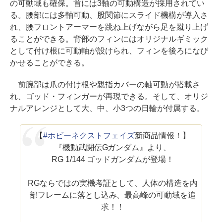
の可動域も確保。首には3軸の可動構造が採用されてい
る。腰部には多軸可動、股関節にスライド機構が導入さ
れ、腰フロントアーマーを跳ね上げながら足を蹴り上げ
ることができる。背部のフィンにはオリジナルギミック
として付け根に可動軸が設けられ、フィンを後ろになび
かせることができる。
前腕部は爪の付け根や親指カバーの軸可動が搭載さ
れ、ゴッド・フィンガーが再現できる。そして、オリジ
ナルアレンジとして大、中、小3つの日輪が付属する。
【
#ホビーネクストフェイズ
新商品情報！】
『機動武闘伝Gガンダム』より、
RG 1/144 ゴッドガンダムが登場！
RGならではの実機考証として、人体の構造を内
部フレームに落とし込み、最高峰の可動域を追
求！！