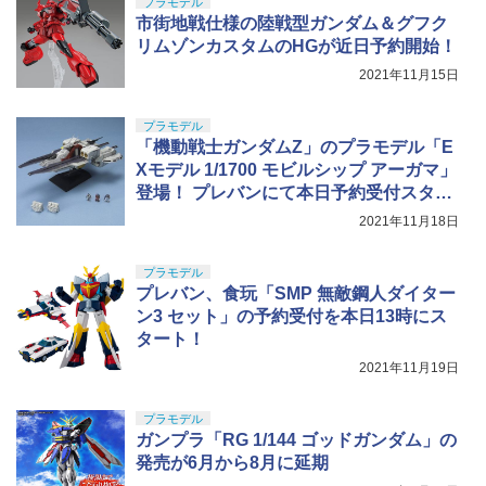
型用接着剤 87003
プラモデル
￥3,815
市街地戦仕様の陸戦型ガンダム＆グフク
￥184
リムゾンカスタムのHGが近日予約開始！
2021年11月15日
プラモデル
「機動戦士ガンダムZ」のプラモデル「E
Xモデル 1/1700 モビルシップ アーガマ」
登場！ プレバンにて本日予約受付スター
ト
2021年11月18日
プラモデル
プレバン、食玩「SMP 無敵鋼人ダイター
ン3 セット」の予約受付を本日13時にス
タート！
2021年11月19日
プラモデル
ガンプラ「RG 1/144 ゴッドガンダム」の
発売が6月から8月に延期