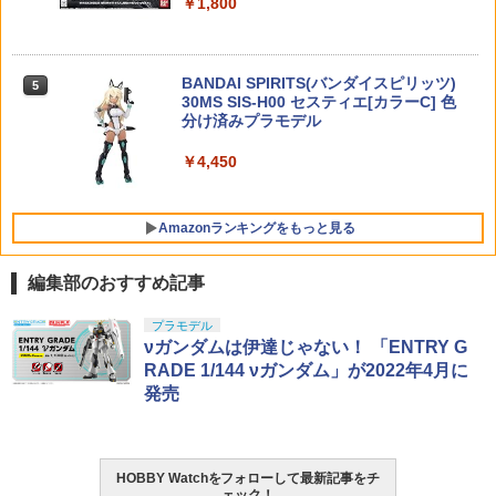
新年のギフトに最適 (一個入り)
￥1,800
【当店独自で＋P10倍★要エントリー】
ボール フライングボール 本物 空飛ぶボ
5
ージングハンドル スモールレバー for T
バンダイスピリッツ 30MS オプションフ
【中古】[FIG] POP UP PARADE SP(ポ
5
ール LEDライト付き ジャイロボール 浮
M GBB M4◆東京マルイ MARUI ガスブ
ェイスパーツ 表情セット6（カラーC）
￥1,650
ップアップパレードSP) 常闇トワ(とこや
くボール ドローン
ロ ガスガン カスタム ドレスアップ 操作
プラモデル
みとわ) ホロライブプロダクション 完成
性 軽量
品 フィギュア マックスファクトリー(20
BANDAI SPIRITS(バンダイスピリッツ)
￥1,580
5
250930)
￥1,180
30MS SIS-H00 セスティエ[カラーC] 色
￥3,700
TAMASHII NATIONS オリジン・オブ・
分け済みプラモデル
5
バルキリー 超時空要塞マクロス VF-1J
￥3,599
バルキリー45th Anniv. 約225mm ABS&
￥4,450
ダイキャスト製 塗装済み可動フィギュア
￥21,950
Amazonランキングをもっと見る
編集部のおすすめ記事
東京マルイ(TOKYO MARUI) No.25 コル
GSIクレオス Mr.トップコート 水性プレ
プラモデル
1
1
ト ガバメント HG 18歳以上エアーHOP
ミアムトップコートスプレー 光沢 88ml
νガンダムは伊達じゃない！ 「ENTRY G
ハンドガン
ホビー用仕上材 B601
RADE 1/144 νガンダム」が2022年4月に
発売
￥3,384
￥748
HOBBY Watchをフォローして最新記事をチ
東京マルイ (TOKYO MARUI) ガスブロー
LOCTITE(ロックタイト) シールはがし
2
2
ェック！