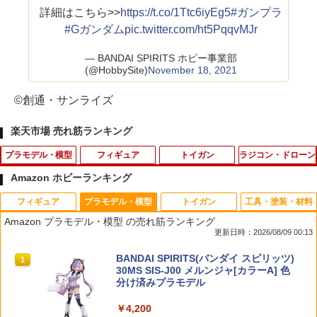
詳細はこちら>>
https://t.co/1Ttc6iyEg5
#ガンプラ
#Gガンダム
pic.twitter.com/ht5PqqvMJr
— BANDAI SPIRITS ホビー事業部
(@HobbySite)
November 18, 2021
©創通・サンライズ
楽天市場 売れ筋ランキング
プラモデル・模型
フィギュア
トイガン
ラジコン・ドローン
Amazon ホビーランキング
フィギュア
プラモデル・模型
トイガン
工具・塗装・材料
バンダイ ビルダーズパーツHD 26 MSパ
るかっぷ 進撃の巨人 調査兵団マント[メ
C−Tec デトネーター タナカ M9 M92F
タカラトミー アニアのたまご 昆虫コレ
1
1
1
1
Amazon プラモデル・模型 の売れ筋ランキング
イプ01
ガハウス]《08月予約》
（ダミーカート専用） メール便 対応商
クション ／3歳〜 幼児用おもちゃ
更新日時：2026/08/09 00:13
品 ポスト投函 ネコポス ゆうパケット
￥770
￥1,490
￥440
TAMASHII NATIONS S.H.フィギュアー
BANDAI SPIRITS(バンダイ スピリッツ)
1
1
￥1,025
ツ（真骨彫製法） 仮面ライダーBLACK
30MS SIS-J00 メルンジャ[カラーA] 色
RX 約150mm PVC&ABS&布製 塗装済み
分け済みプラモデル
可動フィギュア
￥4,200
ブースター ポケモンプラモコレクション
【送料無料!】 トイ・ストーリー おしゃ
53974 【TAMIYA/タミヤ】 RCオプショ
T8 SP SYSTEM CGS ナイロンフラット
2
2
2
2