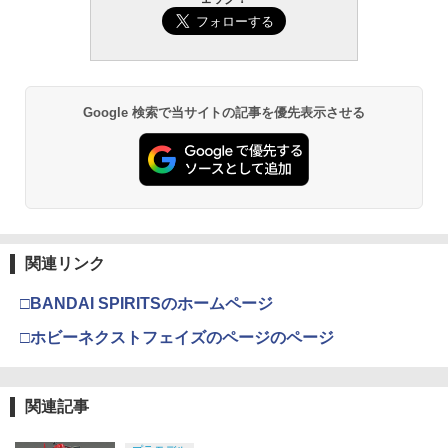
バックマシンガン No.14 20式 5.56mm
プレミアム 220ml
小銃 18歳以上 ガスブローバック
￥962
￥240,000
Google 検索で当サイトの記事を優先表示させる
タミヤ クラフトツールシリーズ No.123
東京マルイ(TOKYO MARUI) No.21 H&K
3
3
先細薄刃ニッパー (ゲートカット用) プラ
USP HG 18歳以上エアーHOPハンドガン
モデル用工具 74123
￥3,409
￥2,674
東京マルイ(TOKYO MARUI) No.16 H&K
4
関連リンク
GSIクレオス Mr.トップコート 水性プレ
USP 10歳以上エアーHOPハンドガン 手
4
ミアムトップコートスプレー つや消し 8
動
□BANDAI SPIRITSのホームページ
8ml ホビー用仕上材 B603
￥2,666
□ホビーネクストフェイズのページのページ
￥710
東京マルイ No.10 ハイキャパ5.1 10歳以
5
関連記事
タミヤ(TAMIYA) メイクアップ材シリー
上 電動ブローバック フルオート
5
ズ No.3 タミヤセメント(角びん) 40ml 模