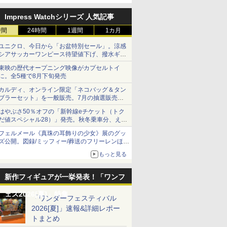
定
Impress Watchシリーズ 人気記事
時間
24時間
1週間
1カ月
ユニクロ、今日から「お盆特別セール」。涼感
シアサッカーワンピース待望値下げ、撥水ギア
ショーツは1990円に
東映の歴代オープニング映像がカプセルトイ
に。全5種で8月下旬発売
カルディ、オンライン限定「ネコバッグ＆タン
ブラーセット」を一般販売。7月の抽選販売の
当選無効分
はやぶさ50％オフの「新幹線eチケット（トク
だ値スペシャル28）」発売。秋冬乗車分、えき
ねっと限定
フェルメール《真珠の耳飾りの少女》展のグッ
ズ公開。図録/ミッフィー/葬送のフリーレンほ
か、注目ブランドコラボが実現
もっと見る
新作フィギュアが一挙発表！「ワンフ
ェス2026[夏]」特集
「ワンダーフェスティバル
2026[夏]」速報&詳細レポー
トまとめ