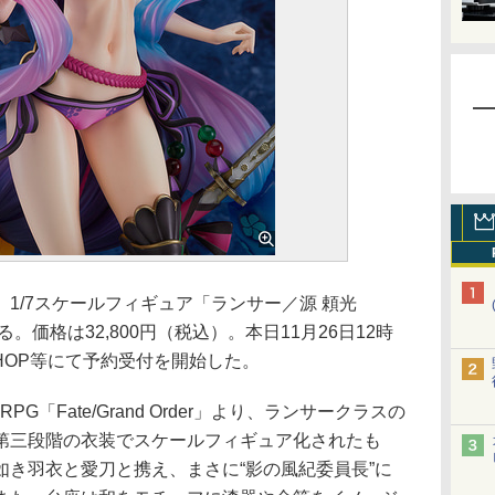
/7スケールフィギュア「ランサー／源 頼光
る。価格は32,800円（税込）。本日11月26日12時
E SHOP等にて予約受付を開始した。
eRPG「Fate/Grand Order」より、ランサークラスの
第三段階の衣装でスケールフィギュア化されたも
如き羽衣と愛刀と携え、まさに“影の風紀委員長”に