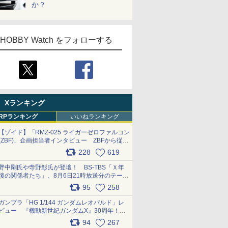
か？
HOBBY Watch をフォローする
Xランキング
RPランキング
いいねランキング
【ゾイド】「RMZ-025 ライガーゼロファルコン
(ZBF)」企画担当者インタビュー ZBFから従来
デザインまで再現可能なボリューム満点のキッ
228
619
ト pic.x.com/6zOqQAQKkX
野中剛氏や寺野彰氏が登壇！ BS-TBS「Ｘ年
後の関係者たち」、8月6日21時放送分のテーマ
は「超合金」！ pic.x.com/uWyt1uyuFm
95
258
ガンプラ「HG 1/144 ガンダムレオパルド」レ
ビュー 『機動新世紀ガンダムX』30周年！イ
ンナーアームガトリングの変形機構まで再現し
94
267
最新フォーマットでキット化！