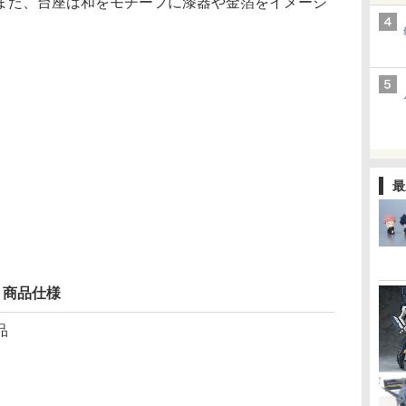
また、台座は和をモチーフに漆器や金箔をイメージ
最
」商品仕様
品