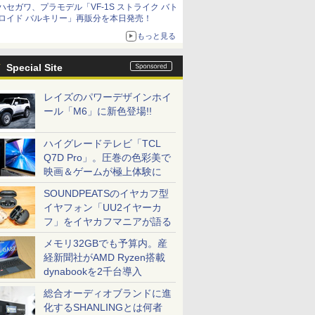
ハセガワ、プラモデル「VF-1S ストライク バト
コラボの楽しさを追求
ロイド バルキリー」再販分を本日発売！
もっと見る
Special Site
レイズのパワーデザインホイ
ール「M6」に新色登場!!
ハイグレードテレビ「TCL
Q7D Pro」。圧巻の色彩美で
映画＆ゲームが極上体験に
SOUNDPEATSのイヤカフ型
イヤフォン「UU2イヤーカ
フ」をイヤカフマニアが語る
メモリ32GBでも予算内。産
経新聞社がAMD Ryzen搭載
dynabookを2千台導入
総合オーディオブランドに進
化するSHANLINGとは何者