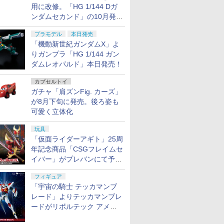
用に改修。「HG 1/144 Dガ
ンダムセカンド」の10月発送
分が予約受付中【ガンダムベ
プラモデル
本日発売
ース撮り下ろし】
「機動新世紀ガンダムX」よ
りガンプラ「HG 1/144 ガン
ダムレオパルド」本日発売！
カプセルトイ
ガチャ「肩ズンFig. カーズ」
が8月下旬に発売。後ろ姿も
可愛く立体化
玩具
「仮面ライダーアギト」25周
年記念商品「CSGフレイムセ
イバー」がプレバンにて予約
開始
フィギュア
「宇宙の騎士 テッカマンブ
レード」よりテッカマンブレ
ードがリボルテック アメイ
ジング・ヤマグチで商品化決