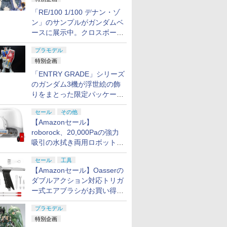
「RE/100 1/100 デナン・ゾ
ン」のサンプルがガンダムベ
ースに展示中。クロスボー
ン・バンガードの制式量産機
プラモデル
が間もなく発送【ガンダムベ
特別企画
ース撮り下ろし】
「ENTRY GRADE」シリーズ
のガンダム3機が浮世絵の飾
りをまとった限定パッケージ
で8月29日に発売！ お土産
セール
その他
にもピッタリ!?【ガンダムベ
【Amazonセール】
ース撮り下ろし】
roborock、20,000Paの強力
吸引の水拭き両用ロボット掃
除機「Qrevo Curv 2 Flow」
セール
工具
がお買い得！
【Amazonセール】Oasserの
ダブルアクション対応トリガ
ー式エアブラシがお買い得価
格で登場！
プラモデル
特別企画