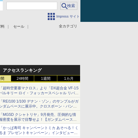
Impress サイト
全カテゴリ
材料
セール
アクセスランキング
時間
24時間
1週間
1カ月
「超時空要塞マクロス」より「DX超合金 VF-1S
バルキリー ロイ・フォッカースペシャル リバイ
バルVer.」本日発売！
「RE/100 1/100 デナン・ゾン」のサンプルがガ
ンダムベースに展示中。クロスボーン・バンガ
ードの制式量産機が間もなく発送【ガンダムベ
「MGSD クシャトリヤ」9月発売、圧倒的な情
ース撮り下ろし】
報密度を展示で目撃せよ！【ガンダムベース撮
り下ろし】
「かっぱ寿司 キャンペーントミカ あそべる！く
るま プレゼントキャンペーン」インタビュー
子どもが楽しめるかっぱ寿司ならではの体験と