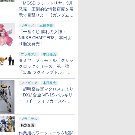
「MGSD クシャトリヤ」9月
発売、圧倒的な情報密度を展
示で目撃せよ！【ガンダムベ
ース撮り下ろし】
プライズ
本日発売
「一番くじ 勝利の女神：
NIKKE CHAPTER8」本日よ
り順次発売！
プラモデル
本日発売
タミヤ、プラモデル「クリッ
クロックシリーズ」第一弾
「1/35 フクイラプトル」本
日発売！
フィギュア
本日発売
「超時空要塞マクロス」より
「DX超合金 VF-1S バルキリ
ー ロイ・フォッカースペシ
ャル リバイバルVer.」本日発
売！
プラモデル
特別企画
作業用のワークスーツを戦闘