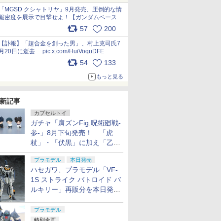
pic.x.com/nszPIDTpbg
「MGSD クシャトリヤ」9月発売、圧倒的な情
報密度を展示で目撃せよ！【ガンダムベース撮
り下ろし】 pic.x.com/3rPjsfk7qZ
57
200
【訃報】「超合金を創った男」、村上克司氏7
月20日に逝去 pic.x.com/HuiVoquDFE
54
133
もっと見る
新記事
カプセルトイ
ガチャ「肩ズンFig.呪術廻戦-
参-」8月下旬発売！ 「虎
杖」・「伏黒」に加え「乙
骨」・「脹相」がラインナッ
プラモデル
本日発売
プ
ハセガワ、プラモデル「VF-
1S ストライク バトロイド バ
ルキリー」再販分を本日発
売！
プラモデル
特別企画