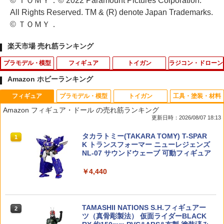
© ＴＯＭＹ．© 2022 Paramount Pictures Corporation.
All Rights Reserved. TM & (R) denote Japan Trademarks.
© ＴＯＭＹ．
楽天市場 売れ筋ランキング
プラモデル・模型
フィギュア
トイガン
ラジコン・ドローン
Amazon ホビーランキング
フィギュア
プラモデル・模型
トイガン
工具・塗装・材料
タミヤ 1/32 ミニ四駆PROシリーズ ミニ
【ドリームズ公式】ソニーエンジェル ベ
東京マルイ パーフェクトヒット BB弾 0.
ドリフトタイヤ固定用スポンジテープ
1
1
1
1
Amazon フィギュア・ドール の売れ筋ランキング
四駆スターターパックMA パワータイプ
ジタブルシリーズ アソートボックス（12
20g（1600発） メール便 対応商品 ポ
（3mm厚×15mm幅） TP-72B RCパーツ
更新日時：2026/08/07 18:13
(ブラストアロー) (MAシャーシ) 【1864
個入）
スト投函 ネコポス ゆうパケット
7】 (ミニ4駆) 【18647】 (プラモデル)
￥440
タカラトミー(TAKARA TOMY) T-SPAR
1
￥14,520
￥848
K トランスフォーマー ニューレジェンズ
￥2,483
NL-07 サウンドウェーブ 可動フィギュア
￥4,440
タミヤ OP.1845 3x50mm アルミターン
【ドリームズ公式】ソニーエンジェル フ
GUA-GAS-03■GUARDER スタンダード
2
2
2
バックルシャフト
30MF リーベルフォートレス 【285740
ルーツシリーズ アソートボックス（12個
バルブ for マルイ 1911/MEU/M45A1/V1
2
6】 (プラモデル)【クレジットカード決
入）
0/Hi-CAPA◆東京マルイ GBB ハイキャ
済限定】
パ5.1/4.3 ガバメント 純正互換パーツ ガ
￥396
TAMASHII NATIONS S.H.フィギュアー
ス漏れ防止
2
￥14,520
ツ（真骨彫製法） 仮面ライダーBLACK
￥2,750