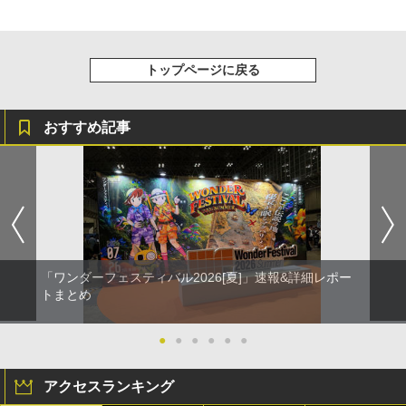
トップページに戻る
おすすめ記事
「ワンダーフェスティバル2026[夏]」速報&詳細レポー
トまとめ
●
●
●
●
●
●
アクセスランキング