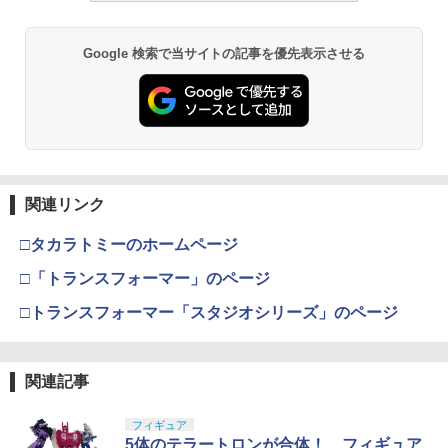
￥1,850
￥193,900
￥2,781
Google 検索で当サイトの記事を優先表示させる
BANDAI SPIRITS(バンダイスピリッツ)
東京マルイ(TOKYO MARUI) No.21 H&K
LOCTITE(ロックタイト) シールはがし
3
3
3
30MS SIS-H00 セスティエ[カラーC] 色
USP HG 18歳以上エアーHOPハンドガン
プレミアム 220ml
分け済みプラモデル
￥3,409
￥962
￥4,682
クラウンモデル AK47 10歳以上 エアー
4
関連リンク
タミヤ(TAMIYA) メイクアップ材シリー
BANDAI SPIRITS(バンダイ スピリッツ)
コッキングライフル ブラック
4
4
ズ No.3 タミヤセメント(角びん) 40ml 模
HGAW 機動新世紀ガンダムX ガンダムエ
□タカラトミーのホームページ
型用接着剤 87003
アマスター 1/144スケール 色分け済みプ
￥4,761
ラモデル
□「トランスフォーマー」のページ
￥184
￥3,732
□トランスフォーマー「スタジオシリーズ」のページ
東京マルイ(TOKYO MARUI) No.16 H&K
5
USP 10歳以上エアーHOPハンドガン 手
GSIクレオス Mr.トップコート 水性プレ
動
5
ミアムトップコートスプレー つや消し 8
BANDAI SPIRITS(バンダイ スピリッツ)
5
関連記事
8ml ホビー用仕上材 B603
30MS Fate/Grand Order アルトリア・
￥2,666
キャスター 色分け済みプラモデル
フィギュア
￥710
5体のテラートロンが合体！ フィギュア
￥7,800