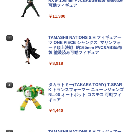
RX 約150mm PVC&ABS&布製 塗装済み
￥950
可動フィギュア
タミヤ SP.1000 ハイトルクサーボセイバ
3
【ドリームズ公式】ソニーエンジェル ア
ー(黒)【51000】
3
￥11,300
30MF ローザンコマンダー 【2857405】
ニマル シリーズ 3 アソートボックス（1
3
(プラモデル)【クレジットカード決済限
2個入)
東京マルイ ハンドガンマガジンタイプ B
3
￥610
定】
Bローダー（約115発）｜No.108 メール
便 対応商品 ポスト投函 ネコポス ゆう
￥14,520
TAMASHII NATIONS S.H.フィギュアー
パケット
3
￥2,750
ツ ONE PIECE シャンクス -マリンフォ
ード頂上決戦- 約165mm PVC&ABS&布
￥1,271
タミヤ OP.1799 TT-02ハイトルクサーボ
4
製 塗装済み可動フィギュア
【ドリームズ公式】ソニーエンジェル ア
セイバーセット（アルミホーン付）【54
4
HG 1/144スケール 機動戦士ガンダム00
ニマル シリーズ 1 アソートボックス（1
799】 ラジコン用
4
￥8,918
[ダブルオー] 【アルケーガンダム】
2個入）
V10-27■GUARDER スチール ハンマース
￥1,230
4
トラット for マルイ V10/M1911/M45◆H
￥2,970
￥14,520
i-CAPA ウルトラコンパクト ガバメント
タカラトミー(TAKARA TOMY) T-SPAR
熱処理鋼 強度 アップ リペア スペア 強化
4
K トランスフォーマー ニューレジェンズ
タミヤ OP.1704 TA07 アルミステアリン
5
NL-06 オートボット コスモス 可動フィ
￥1,290
楽プラ スナップカー 1/24 EK9 シビック
【当店独自で＋P10倍★要エントリー】
グアームセット【54704】 ラジコン用
5
5
ギュア
タイプR 1997 スターライトブラックパ
【中古】[FIG] 魂ウェブ商店限定 S.H.Fi
ール 【09-SB】 (プラモデル)
guarts(フィギュアーツ) トガヒミコ 僕の
￥1,771
￥4,440
ヒーローアカデミア 完成品 可動フィギ
ュア バンダイスピリッツ(20260324)
ライラクス・ナインボール・インジェク
￥3,406
5
ションバルブ
￥14,645
TAMASHII NATIONS S.H.フィギュアー