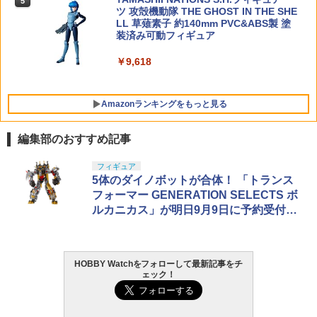
5
￥1,400
ツ 攻殻機動隊 THE GHOST IN THE SHE
LL 草薙素子 約140mm PVC&ABS製 塗
装済み可動フィギュア
￥9,618
Amazonランキングをもっと見る
編集部のおすすめ記事
BANDAI SPIRITS(バンダイ スピリッツ)
東京マルイ(TOKYO MARUI) No.25 コル
GSIクレオス Mr.トップコート 水性プレ
フィギュア
1
1
1
30MS SIS-J00 メルンジャ[カラーA] 色
ト ガバメント HG 18歳以上エアーHOP
ミアムトップコートスプレー 光沢 88ml
5体のダイノボットが合体！ 「トランス
分け済みプラモデル
ハンドガン
ホビー用仕上材 B601
フォーマー GENERATION SELECTS ボ
ルカニカス」が明日9月9日に予約受付ス
￥4,200
￥3,384
￥748
タート
HOBBY Watchをフォローして最新記事をチ
HG 機動戦士ガンダム00 グラハム専用ユ
東京マルイ (TOKYO MARUI) ガスブロー
タミヤ クラフトツールシリーズ No.123
2
2
2
ェック！
ニオンフラッグカスタム 1/144スケール
バックマシンガン No.14 20式 5.56mm
先細薄刃ニッパー (ゲートカット用) プラ
色分け済みプラモデル
小銃 18歳以上 ガスブローバック
モデル用工具 74123