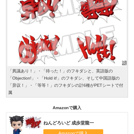
「異議あり！」・「待った！」のフキダシと、英語版の
「Objection!」・「Hold it!」のフキダシ、そして中国語版の
「异议！」・「等等！」のフキダシの計6種がPETシートで付
属
Amazonで購入
ねんどろいど 成歩堂龍一