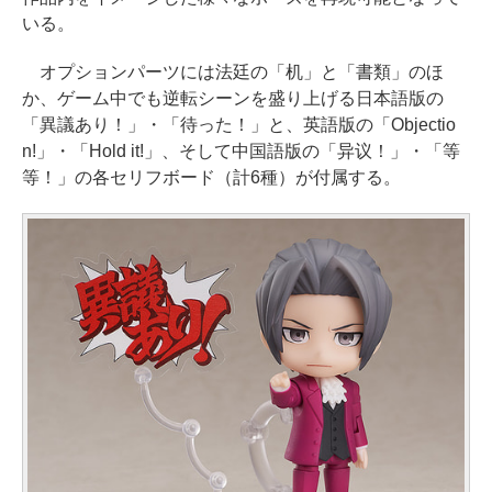
いる。
オプションパーツには法廷の「机」と「書類」のほ
か、ゲーム中でも逆転シーンを盛り上げる日本語版の
「異議あり！」・「待った！」と、英語版の「Objectio
n!」・「Hold it!」、そして中国語版の「异议！」・「等
等！」の各セリフボード（計6種）が付属する。