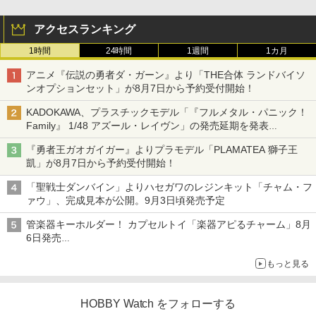
アクセスランキング
1時間
24時間
1週間
1カ月
アニメ『伝説の勇者ダ・ガーン』より「THE合体 ランドバイソ
ンオプションセット」が8月7日から予約受付開始！
KADOKAWA、プラスチックモデル「『フルメタル・パニック！
Family』 1/48 アズール・レイヴン」の発売延期を発表
8月から9月に延期
『勇者王ガオガイガー』よりプラモデル「PLAMATEA 獅子王
凱」が8月7日から予約受付開始！
「聖戦士ダンバイン」よりハセガワのレジンキット「チャム・フ
ァウ」、完成見本が公開。9月3日頃発売予定
管楽器キーホルダー！ カプセルトイ「楽器アピるチャーム」8月
6日発売
チューバ、テナサクなど5種各3色
もっと見る
HOBBY Watch をフォローする