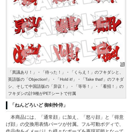
「異議あり！」・「待った！」・「くらえ！」のフキダシと、
英語版の「Objection!」・「Hold it!」・「Take that!」のフキダ
シ、そして中国語版の「异议！」・「等等！」・「看招！」の
フキダシの計9種がPETシートで付属
「ねんどろいど 御剣怜侍」
本商品には、「通常顔」に加え、「怒り顔」と「得意
げ顔」の交換用表情パーツが付属。フル可動ボディで、
作品内をイメージした様々なポーズを再現可能となって