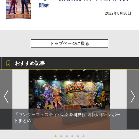
開始
2022年8月30日
トップページに戻る
おすすめ記事
「ワンダーフェスティバル2026[夏]」速報&詳細レポー
トまとめ
●
●
●
●
●
●