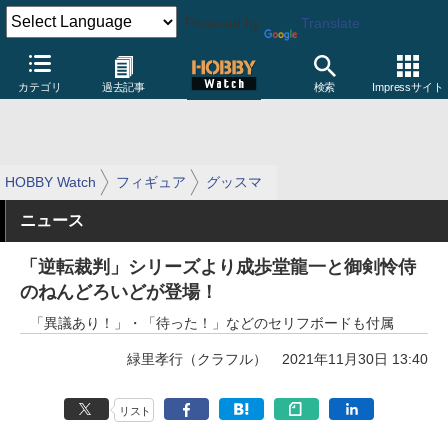
Powered by
Translate
カテゴリ
過去記事
検索
Impressサイト
HOBBY Watch
フィギュア
グッスマ
ニュース
「逆転裁判」シリーズより成歩堂龍一と御剣怜侍
のねんどろいどが登場！
「異議あり！」・「待った！」などのセリフボードも付属
緑里孝行（クラフル）
2021年11月30日 13:40
リスト