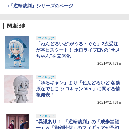
□「逆転裁判」シリーズのページ
関連記事
フィギュア
「ねんどろいど がうる・ぐら」2次受注
が本日スタート！ ホロライブENの“サメ
ちゃん”を立体化
2021年9月13日
フィギュア
「ゆるキャン」より「ねんどろいど 各務
原なでしこ ソロキャン Ver.」に関する情
報発表！
2021年2月19日
フィギュア
“異議あり！”「逆転裁判」の「成歩堂龍
一」＆「御剣怜侍」のフィギュアが予約