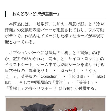
「ねんどろいど 成歩堂龍一」
本商品には、「通常顔」に加え「得意げ顔」と「冷や
汗顔」の交換用表情パーツが用意されており、フル可動
ボディで、作品内をイメージした様々なポーズが再現可
能となっている。
オプションパーツには法廷の「机」と「書類」のほ
か、霊力の込められた「勾玉」と「サイコ・ロック」の
イラストシート、ゲーム中でも逆転シーンを盛り上げる
日本語版の「異議あり！」・「待った！」・「くら
え！」、英語版の「Objection!」・「Hold it!」・「Take t
hat!」、そして中国語版の「异议！」・「等等！」・
「看招！」の各セリフボード（計9種）が付属する。