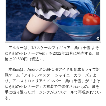
アルターは、1/7スケールフィギュア「桑山 千雪 よそ
ゆき顔のセレナーデVer.」を2022年11月に発売する。価
格は20,680円（税込）。
本商品は、Android/iOS/PC用アイドル育成＆ライブ対
戦ゲーム「アイドルマスター シャイニーカラーズ」よ
り、アルストロメリアのメンバー「桑山 千雪」が「よそ
ゆき顔のセレナーデ」の衣装で立体化されたもの。鞭を
手に振り返ったポージングが1/7スケールで再現されてい
る。