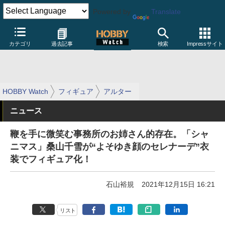
Powered by
Translate
カテゴリ
過去記事
検索
Impressサイト
HOBBY Watch
フィギュア
アルター
ニュース
鞭を手に微笑む事務所のお姉さん的存在。「シャ
ニマス」桑山千雪が“よそゆき顔のセレナーデ”衣
装でフィギュア化！
石山裕規
2021年12月15日 16:21
リスト