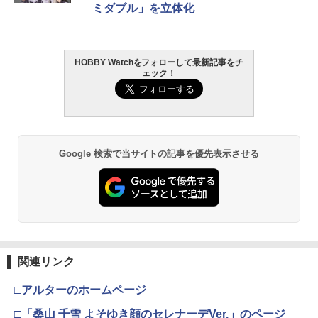
￥962
ミダブル」を立体化
￥4,200
￥3,384
HOBBY Watchをフォローして最新記事をチ
タミヤ クラフトツールシリーズ No.123
HG 機動戦士ガンダム00 グラハム専用ユ
東京マルイ (TOKYO MARUI) ガスブロー
2
2
2
ェック！
先細薄刃ニッパー (ゲートカット用) プラ
ニオンフラッグカスタム 1/144スケール
バックマシンガン No.14 20式 5.56mm
モデル用工具 74123
色分け済みプラモデル
小銃 18歳以上 ガスブローバック
￥2,781
￥1,850
￥196,000
Google 検索で当サイトの記事を優先表示させる
GSIクレオス Mr.トップコート 水性プレ
BANDAI SPIRITS(バンダイ スピリッツ)
東京マルイ(TOKYO MARUI) No.21 H&K
3
3
3
ミアムトップコートスプレー 光沢 88ml
30MS Fate/Grand Order アルトリア・
USP HG 18歳以上エアーHOPハンドガン
ホビー用仕上材 B601
キャスター 色分け済みプラモデル
￥3,409
￥748
￥7,800
クラウンモデル AK47 10歳以上 エアー
4
関連リンク
タミヤ(TAMIYA) メイクアップ材シリー
BANDAI SPIRITS(バンダイスピリッツ)
コッキングライフル ブラック
4
4
ズ No.3 タミヤセメント(角びん) 40ml 模
30MS SIS-H00 セスティエ[カラーC] 色
□アルターのホームページ
型用接着剤 87003
分け済みプラモデル
￥4,761
□「桑山 千雪 よそゆき顔のセレナーデVer.」のページ