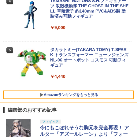
TAMASHII NATIONS S.H.フィギュアー
トランスフォーマーニューレジェンズ
イ G17Gen5 MOS◆2種類のスプリング
￥4,496
4
4
ツ 攻殻機動隊 THE GHOST IN THE SHE
『トランスフォーマー』 NL-07 サウンド
が付属 バッファーの枚数で特性変更も可
LL 草薙素子 約140mm PVC&ABS製 塗
ウェーブ (可動フィギュア)
能
装済み可動フィギュア
SDW HEROES (011) 信長ガンダムエピ
5
オン ダークマスクVer.【新品】 SDガン
￥4,950
￥3,680
【送料無料】G-FORCE ジーフォース Mi
5
ダムワールド ヒーローズ ガンプラ バン
￥9,000
ni Break-In System +R G0321
ダイ プラモデル 【宅配便のみ】
￥4,899
￥990
送料無料◆アイアンマン MK34 (7インチ
東京マルイ 8.4V ニッケル水素1300mAh
5
5
タカラトミー(TAKARA TOMY) T-SPAR
Xシリーズ) フィギュア ZD TOYS 【9月
ミニSバッテリー エアガン
5
K トランスフォーマー ニューレジェンズ
予約】
NL-06 オートボット コスモス 可動フィ
￥4,080
ギュア
￥4,980
￥4,440
Amazonランキングをもっと見る
編集部のおすすめ記事
BANDAI SPIRITS(バンダイ スピリッツ)
東京マルイ(TOKYO MARUI) No.25 コル
LOCTITE(ロックタイト) シールはがし
フィギュア
1
1
1
30MS SIS-J00 メルンジャ[カラーA] 色
ト ガバメント HG 18歳以上エアーHOP
プレミアム 220ml
今にもこぼれそうな胸元を完全再現！ ア
分け済みプラモデル
ハンドガン
ルター「アズールレーン」より「フォー