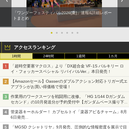
「ワンダーフェスティバル2026[夏]」速報&詳細レポー
トまとめ
●
●
●
●
●
●
アクセスランキング
1時間
24時間
1週間
1カ月
「超時空要塞マクロス」より「DX超合金 VF-1S バルキリー ロ
イ・フォッカースペシャル リバイバルVer.」本日発売！
【Amazonセール】Oasserのダブルアクション対応トリガー式エ
アブラシがお買い得価格で登場！
作業用のワークスーツを戦闘用に改修。「HG 1/144 Dガンダム
セカンド」の10月発送分が予約受付中【ガンダムベース撮り下
ろし】
管楽器キーホルダー！ カプセルトイ「楽器アピるチャーム」8月
6日発売
チューバ、テナサクなど5種各3色
「MGSD クシャトリヤ」9月発売、圧倒的な情報密度を展示で目