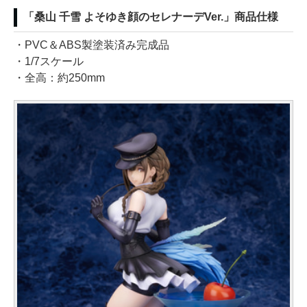
「桑山 千雪 よそゆき顔のセレナーデVer.」商品仕様
・PVC＆ABS製塗装済み完成品
・1/7スケール
・全高：約250mm