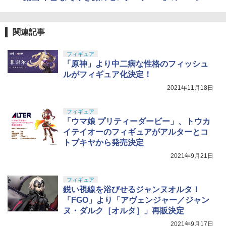
￥184
￥4,682
東京マルイ No.10 ハイキャパ5.1 10歳以
5
上 電動ブローバック フルオート
関連記事
GSIクレオス Mr.トップコート 水性プレ
BANDAI SPIRITS(バンダイ スピリッツ)
5
5
ミアムトップコートスプレー つや消し 8
HGAW 機動新世紀ガンダムX ガンダムエ
￥3,815
8ml ホビー用仕上材 B603
フィギュア
アマスター 1/144スケール 色分け済みプ
「原神」より中二病な性格のフィッシュ
ラモデル
￥710
ルがフィギュア化決定！
￥3,782
2021年11月18日
フィギュア
「ウマ娘 プリティーダービー」、トウカ
イテイオーのフィギュアがアルターとコ
トブキヤから発売決定
2021年9月21日
フィギュア
鋭い視線を浴びせるジャンヌオルタ！
「FGO」より「アヴェンジャー／ジャン
ヌ・ダルク［オルタ］」再販決定
2021年9月17日