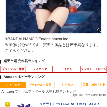
©BANDAI NAMCO Entertainment Inc.
※画像は試作品です。実際の製品とは若干異なります。
ご了承ください。
楽天市場 売れ筋ランキング
プラモデル・模型
フィギュア
トイガン
ラジコン・ドローン
Amazon ホビーランキング
フィギュア
プラモデル・模型
トイガン
工具・塗装・材料
バンダイスピリッツ 30MF クラスアップ
2026年10月予約 ガチャ【クインテット
Maple Leaf MACARON SUPER ホップ
2mmアルミロックナット（ブラック5
1
1
1
1
Amazon フィギュア・ドール の売れ筋ランキング
アーマー(ローザンウォーリア) 30MFCU
フィギュアコレクション コンプリート 6
アップパッキン 50° for AEG◆東京マル
個） 95719 ミニ四駆パーツ【予約】
更新日時：2026/08/08 00:13
07ロ-ザンウオ-リア [30MFCU07ロ-ザン
種セット カプセルトイ】
イ等 各社電動ガンに対応 長掛ホップ 流
ウオ-リア]
速 強ホップ HOP UP
￥495
タカラトミー(TAKARA TOMY) T-SPAR
1
￥3,000