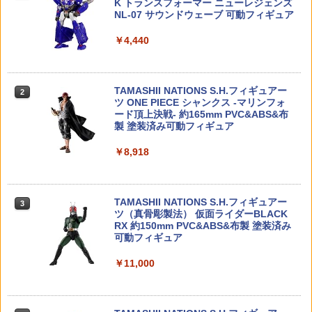
K トランスフォーマー ニューレジェンズ
￥600
￥950
NL-07 サウンドウェーブ 可動フィギュア
【一年間保証&人気魔法フライボール】
2
￥4,440
【当店独自で＋P10倍★要エントリー】
フライングボール おもちゃ 子供 ブーメ
2
30MF クラスアップアーマー(リーベルウ
【中古】[FIG] 【SMILE VALUE 2025】
【新品 予約受付中 26/08下旬入荷予定】
ラン ボール 飛ぶ 空飛ぶ 光る おもちゃス
2
2
ォーリア) (プラモデル)
POP UP PARADE(ポップアップパレー
[BATON airsoft] Co2 8.5g カートリッ
ピナーボール ブーメラン スピナー ジャ
ド) 桜ミク お花見コーデVer. キャラクタ
ジ 50本セット
イロ ドローン 飛行ボール フライング ス
TAMASHII NATIONS S.H.フィギュアー
ー・ボーカル・シリーズ01 初音ミク 完
ピナー 回転式 飛行ボールトイ ミニドロ
2
￥770
ツ ONE PIECE シャンクス -マリンフォ
成品 フィギュア グッドスマイルカンパ
ーン プレゼント
￥3,180
ード頂上決戦- 約165mm PVC&ABS&布
ニー(20251129)
製 塗装済み可動フィギュア
￥1,380
￥4,200
￥8,918
SD 三国創傑伝 炎皇張飛ゴッドガンダム
Maple Leaf クイックアジャスタブル ホ
3
3
ップアップ チャンバー for 東京マルイ S
OCOM MK23◆MARUI TM 固定 スライ
DJI Avata 360 交換レンズキット（工具
￥920
3
【POP MART 公式ストア】《今だけP5
ド ガス ホップアップ 調整 カスタム ダイ
付き）
3
TAMASHII NATIONS S.H.フィギュアー
倍！》SKULLPANDA Chapter VIII ポ
ヤル
3
ツ（真骨彫製法） 仮面ライダーBLACK
ップマート スカルパンダ すかるぱんだ
￥4,400
RX 約150mm PVC&ABS&布製 塗装済み
フィギュア おもちゃ ガチャガチャ プラ
￥3,380
可動フィギュア
モデル ギフト 推し活
SDW HEROES ロビンフッドガンダムA
4
￥11,000
GE-2
￥4,510
RC生き物シリーズ 爆氷フリージングス
GLK-541■GUARDER G19/G45 スチー
4
4
ピノ
￥980
ルCNC アジャスタブル リコイルスプリ
ングガイド w/ 強化スプリング for マル