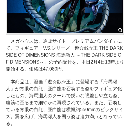
メガハウスは、通販サイト「プレミアムバンダイ」に
て、フィギュア「V.S.シリーズ 遊☆戯☆王 THE DARK
SIDE OF DIMENSIONS 海馬瀬人 ～THE DARK SIDE O
F DIMENSIONS～」の予約受付を、本日2月4日13時より
開始する。価格は47,080円。
本商品は、漫画「遊☆戯☆王」に登場する「海馬瀬
人」が青眼の白龍、亜白龍を召喚する姿をフィギュア化
したもの。海馬瀬人のクールで鋭いな眼差しや立ち姿、
腹筋に至るまで細やかに再現されている。また、召喚し
ている青眼の白龍、亜白龍は横幅約550mmのビックサイ
ズ。翼を広げ、海馬瀬人を囲う姿は迫力満点となってい
る。