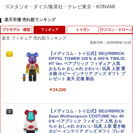
©スタジオ・ダイス/集英社・テレビ東京・KONAMI
楽天市場 売れ筋ランキング
プラモデル・模型
フィギュア
トイガン
ラジコン・ドローン
楽天 フィギュア 売れ筋ランキング
更新日時：2026/08/08 13:05
光栄堂 ランドスポンジ【最短営業日発
【メディコム・トイ公式】BE@RBRICK
1
1
送】極細 混色 着色スポンジ 樹木 芝 細
EIFFEL TOWER 100％ & 400％ TWILIG
植栽表現 樹木模型 ミニチュアツリー 鉄
HT Ver. ベアブリック フィギュア 人気
道模型 ジオラマ 建築模型材料 ハンドメ
おもちゃ おしゃれ かわいい 玩具 人形 置
イド材料
き物 ホビー インテリア グッズ ギフト プ
レゼント 楽天 定価 新品
￥528
￥24,200
1/48 帝国陸海軍航空機 帝国海軍 局地戦
2
闘機 烈風一一型 プラモデル（再販）[フ
【メディコム・トイ公式】BE@RBRICK
2
ァインモールド]《発売済・在庫品》
Sean Wotherspoon COSTUME Ver. 40
0％ ベアブリック フィギュア 人気 おも
ちゃ おしゃれ かわいい 玩具 人形 置き物
￥2,770
ホビー インテリア グッズ ギフト プレゼ