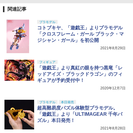
シリコンモールド クロムハート 4種 6.7×
5
USP HG 18歳以上エアーHOPハンドガン
￥1,580
A配合 NM BB弾のみ 高精度 高真球 ウォ
3.6cm 柄型枠 爪飾り作成 多寸法設計 立
ーター研磨仕上げ採用 サバゲー サバイ
関連記事
体彫刻 耐久 繰返し ハンドメイドネイル
BANDAI SPIRITS(バンダイスピリッツ)
バル ゲーム ミリタリー エアガン 電動ガ
￥3,409
5
(Bタイプ)
TAMASHII NATIONS オリジン・オブ・
30MS SIS-H00 セスティエ[カラーC] 色
ン エアーガン アウトドア・ホビー用品
5
バルキリー 超時空要塞マクロス VF-1J
分け済みプラモデル
プラモデル
￥499
バルキリー45th Anniv. 約225mm ABS&
コトブキヤ、「遊戯王」よりプラモデル
￥1,470
ダイキャスト製 塗装済み可動フィギュア
￥4,500
「クロスフレーム・ガール ブラック・マ
ジシャン・ガール」を初公開
￥21,950
2021年8月29日
フィギュア
「遊戯王」より真紅の眼を持つ黒竜「レ
ッドアイズ・ブラックドラゴン」のフィ
ギュアが予約受付中！
2020年12月7日
プラモデル
本日発売
超高難易度パズル体験型プラモデル。
「遊戯王」より「ULTIMAGEAR 千年パ
ズル」本日発売！
2021年8月28日