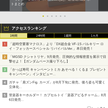
トまとめ
●
●
●
●
●
●
アクセスランキング
1時間
24時間
1週間
1カ月
「超時空要塞マクロス」より「DX超合金 VF-1S バルキリー ロ
イ・フォッカースペシャル リバイバルVer.」本日発売！
「MGSD クシャトリヤ」9月発売、圧倒的な情報密度を展示で目
撃せよ！【ガンダムベース撮り下ろし】
「かっぱ寿司 キャンペーントミカ あそべる！くるま プレゼント
キャンペーン」インタビュー
子どもが楽しめるかっぱ寿司ならではの体験とコラボの楽しさを
ガチャ「肩ズンFig. カーズ」が8月下旬に発売。後ろ姿も可愛く
追求
立体化
ライトニング・マックィーンやメーターなど4種がラインナップ
管楽器キーホルダー！ カプセルトイ「楽器アピるチャーム」8月
6日発売
チューバ、テナサクなど5種各3色