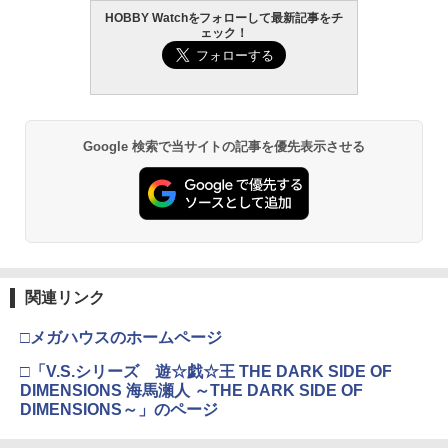
京マルイ MARUI 長距離 ロングレンジ 強
HOBBY Watchをフォローして最新記事をチ
GSIクレオス Mr.トップコート 水性プレ
BANDAI SPIRITS(バンダイ スピリッツ)
東京マルイ(TOKYO MARUI) No.25 コル
2
ホップ 巨大 ホップ力低下対策 HOPUP
￥799
2
2
ェック！
ミアムトップコートスプレー 光沢 88ml
タカラトミー(TAKARA TOMY) T-SPAR
機動警察パトレイバー EZY RG 1/48 AV-
ト ガバメント HG 18歳以上エアーHOP
カスタム
2
ホビー用仕上材 B601
K トランスフォーマー ニューレジェンズ
98Plus (イングラム・プラス) 色分け済
ハンドガン
NL-07 サウンドウェーブ 可動フィギュア
みプラモデル
￥950
￥748
￥3,384
おふろDEミニカー 成田エクスプレスお
3
￥4,440
￥6,600
もちゃ こども 子供 知育 勉強 3歳
Google 検索で当サイトの記事を優先表示させる
宮川ゴム ガスブロ 幅広バレル 専用 チャ
￥810
3
タミヤ クラフトツールシリーズ No.123
東京マルイ No.10 ハイキャパ5.1 10歳以
3
ンバーパッキン＜シリコン 硬度50＞ 2個
3
先細薄刃ニッパー (ゲートカット用) プラ
TAMASHII NATIONS S.H.フィギュアー
HG 機動戦士ガンダム00 グラハム専用ユ
上 電動ブローバック フルオート
入り
3
3
モデル用工具 74123
ツ ONE PIECE シャンクス -マリンフォ
ニオンフラッグカスタム 1/144スケール
ード頂上決戦- 約165mm PVC&ABS&布
色分け済みプラモデル
￥3,815
￥1,430
製 塗装済み可動フィギュア
￥2,781
2mmアルミロックナット（ブラック5
4
￥1,800
個） 95719 ミニ四駆パーツ【予約】
￥8,918
東京マルイ コルトパイソン 357マグナム
￥495
【エントリー最大10倍＆3％クーポン】
4
関連リンク
4
マジ・スク+保護キャップセット
4インチ ブラックモデル 10歳以上エアー
4
東京マルイ マイクロプロサイトマウント
BANDAI SPIRITS(バンダイ スピリッツ)
HOPリボルバー エアコッキング
グロック用 【あす楽】
4
□メガハウスのホームページ
TAMASHII NATIONS S.H.フィギュアー
HGAW 機動新世紀ガンダムX ガンダムエ
￥2,600
4
ツ 攻殻機動隊 THE GHOST IN THE SHE
アマスター 1/144スケール 色分け済みプ
￥4,486
￥1,564
【全品5%ポイント】マジックフライング
5
□「V.S.シリーズ 遊☆戯☆王 THE DARK SIDE OF
LL 草薙素子 約140mm PVC&ABS製 塗
ラモデル
ボール フライングボール 本物 空飛ぶボ
DIMENSIONS 海馬瀬人 ～THE DARK SIDE OF
装済み可動フィギュア
ール LEDライト付き ジャイロボール 浮
DIMENSIONS～」のページ
￥3,100
くボール ドローン
￥9,000
東京マルイ(TOKYO MARUI) No.21 H&K
HITCALL ヒットコール 天然由来成分PL
5
5