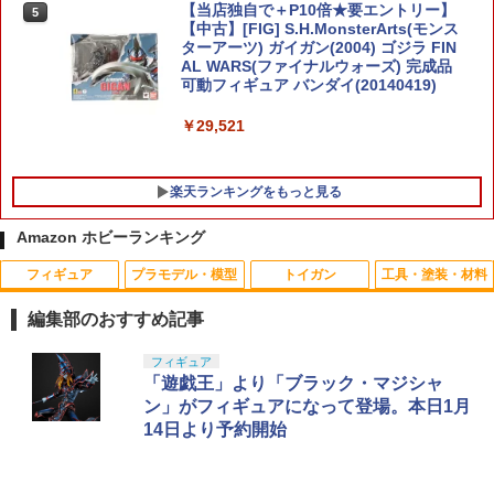
【当店独自で＋P10倍★要エントリー】
5
【中古】[FIG] S.H.MonsterArts(モンス
ターアーツ) ガイガン(2004) ゴジラ FIN
AL WARS(ファイナルウォーズ) 完成品
可動フィギュア バンダイ(20140419)
￥29,521
楽天ランキングをもっと見る
Amazon ホビーランキング
フィギュア
プラモデル・模型
トイガン
工具・塗装・材料
【外装の磨きやプラスティック、ゴムパ
ミニドローン専用充電器 充電ケーブル1
1
1
ーツの潤滑】 東京マルイ シリコンメン
本
編集部のおすすめ記事
テナンススプレー 70ml★電動ガン・ガ
スガン・エアガンのメンテナンスに
￥560
TAMASHII NATIONS S.H.フィギュアー
BANDAI SPIRITS(バンダイ スピリッツ)
東京マルイ (TOKYO MARUI) ガスブロー
LOCTITE(ロックタイト) シールはがし
フィギュア
1
1
1
1
ツ（真骨彫製法） 仮面ライダーBLACK
30MS SIS-J00 メルンジャ[カラーA] 色
バックマシンガン No.14 20式 5.56mm
プレミアム 220ml
「遊戯王」より「ブラック・マジシャ
￥528
RX 約150mm PVC&ABS&布製 塗装済み
分け済みプラモデル
小銃 18歳以上 ガスブローバック
ン」がフィギュアになって登場。本日1月
可動フィギュア
￥962
14日より予約開始
￥4,200
￥196,900
おふろDEミニカー E231系500番台 山手
2
￥11,800
線/総武線おもちゃ こども 子供 知育 勉強
Maple Leaf MR.HOP シリコン ホップア
2
3歳
ップパッキン 50° for GBB/VSR-10◆東