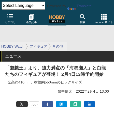
Powered by
Translate
カテゴリ
過去記事
検索
Impressサイト
HOBBY Watch
フィギュア
その他
ニュース
「遊戯王」より、迫力満点の「海馬瀬人」と白龍
たちのフィギュアが登場！ 2月4日13時予約開始
全高約410mm、横幅約550mmのビックサイズ
畠中健太
2022年2月4日 13:00
リスト