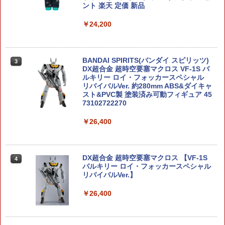
ント 楽天 定価 新品
￥24,200
ポケモンプラモコレクション 63 セレク
3
トシリーズ ディアルガ 【2836609】 (プ
ラモデル)【クレジットカード決済限定】
BANDAI SPIRITS(バンダイ スピリッツ)
￥2,944
3
DX超合金 超時空要塞マクロス VF-1S バ
ルキリー ロイ・フォッカースペシャル
リバイバルVer. 約280mm ABS&ダイキャ
スト&PVC製 塗装済み可動フィギュア 45
ゴッドハンド ショートパワーピンバイス
4
73102722270
ディープコレットタイプ 【GH-PBS-D
C】 (工具)
￥26,400
￥3,304
DX超合金 超時空要塞マクロス 【VF-1S
4
バルキリー ロイ・フォッカースペシャル
MODEROID 鉄人28号 ブラックオックス
5
リバイバルVer.】
(初代鉄人版) プラモデル（再販）[グッド
スマイルカンパニー]【送料無料】《01
￥26,400
月予約》
￥3,510