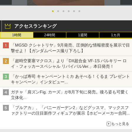
●
●
●
●
●
●
アクセスランキング
1時間
24時間
1週間
1カ月
「MGSD クシャトリヤ」9月発売、圧倒的な情報密度を展示で目
撃せよ！【ガンダムベース撮り下ろし】
「超時空要塞マクロス」より「DX超合金 VF-1S バルキリー ロ
イ・フォッカースペシャル リバイバルVer.」本日発売！
「かっぱ寿司 キャンペーントミカ あそべる！くるま プレゼント
キャンペーン」インタビュー
子どもが楽しめるかっぱ寿司ならではの体験とコラボの楽しさを
ガチャ「肩ズンFig. カーズ」が8月下旬に発売。後ろ姿も可愛く
追求
立体化
ライトニング・マックィーンやメーターなど4種がラインナップ
「ブルアカ」、「バニーガーデン2」などグッスマ、マックスフ
ァクトリーの注目新作フィギュアが展示【ホビーメーカー合同展
示会】
もっと見る