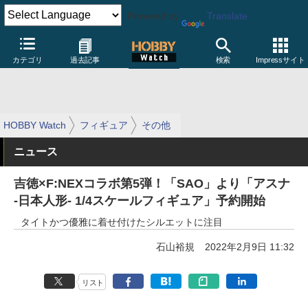
Powered by
Translate
カテゴリ
過去記事
検索
Impressサイト
HOBBY Watch
フィギュア
その他
ニュース
吉徳×F:NEXコラボ第5弾！「SAO」より「アスナ
-日本人形- 1/4スケールフィギュア」予約開始
タイトかつ優雅に着せ付けたシルエットに注目
石山裕規
2022年2月9日 11:32
リスト