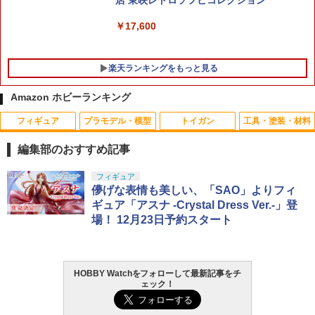
￥17,600
楽天ランキングをもっと見る
Amazon ホビーランキング
フィギュア
プラモデル・模型
トイガン
工具・塗装・材料
COWCOW TECHNOLOGY ノッカーロ
ボディ高調整用5mmOリング(10個) [OP-
1
1
ックスプリング Hi-CAPA/1911◆ハイキ
1384](JAN：4950344543847)
編集部のおすすめ記事
ャパ5.1/4.3/MEU/1911適合 紛失対策 予
備 リペア へたりにくい
￥143
TAMASHII NATIONS S.H.フィギュアー
BANDAI SPIRITS(バンダイ スピリッツ)
東京マルイ(TOKYO MARUI) No.25 コル
LOCTITE(ロックタイト) シールはがし
フィギュア
1
1
1
1
ツ（真骨彫製法） 仮面ライダーBLACK
30MS SIS-J00 メルンジャ[カラーA] 色
ト ガバメント HG 18歳以上エアーHOP
プレミアム 220ml
儚げな表情も美しい、「SAO」よりフィ
￥230
RX 約150mm PVC&ABS&布製 塗装済み
分け済みプラモデル
ハンドガン
ギュア「アスナ -Crystal Dress Ver.-」登
可動フィギュア
￥962
場！ 12月23日予約スタート
￥4,200
￥3,384
カラフルボディクリップ 大(5) RE [EG-1
2
￥12,121
127U-RE](JAN：4534182716566)
薄型LEDナイトライト
2
￥275
￥690
HOBBY Watchをフォローして最新記事をチ
GSIクレオス Mr.トップコート 水性プレ
BANDAI SPIRITS(バンダイ スピリッツ)
東京マルイ (TOKYO MARUI) ガスブロー
2
2
2
ェック！
ミアムトップコートスプレー 光沢 88ml
タカラトミー(TAKARA TOMY) T-SPAR
機動警察パトレイバー EZY RG 1/48 AV-
バックマシンガン No.14 20式 5.56mm
2
ホビー用仕上材 B601
K トランスフォーマー ニューレジェンズ
98Plus (イングラム・プラス) 色分け済
小銃 18歳以上 ガスブローバック
NL-07 サウンドウェーブ 可動フィギュア
みプラモデル