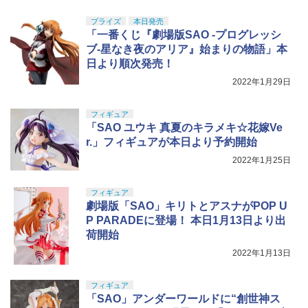
ツ 攻殻機動隊 THE GHOST IN THE SHE
LL 草薙素子 約140mm PVC&ABS製 塗
￥4,500
プライズ
本日発売
装済み可動フィギュア
「一番くじ『劇場版SAO -プログレッシ
ブ-星なき夜のアリア』始まりの物語」本
￥9,000
日より順次発売！
2022年1月29日
フィギュア
「SAO ユウキ 真夏のキラメキ☆花嫁Ve
r.」フィギュアが本日より予約開始
2022年1月25日
フィギュア
劇場版「SAO」キリトとアスナがPOP U
P PARADEに登場！ 本日1月13日より出
荷開始
2022年1月13日
フィギュア
「SAO」アンダーワールドに“創世神ス