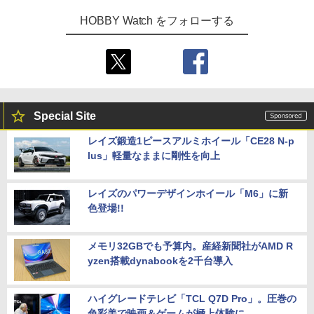
HOBBY Watch をフォローする
Special Site
レイズ鍛造1ピースアルミホイール「CE28 N-p
lus」軽量なままに剛性を向上
レイズのパワーデザインホイール「M6」に新
色登場!!
メモリ32GBでも予算内。産経新聞社がAMD R
yzen搭載dynabookを2千台導入
ハイグレードテレビ「TCL Q7D Pro」。圧巻の
色彩美で映画＆ゲームが極上体験に