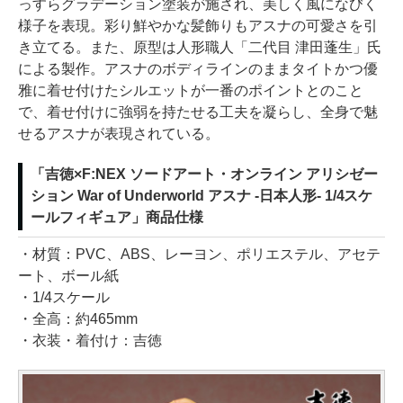
っすらグラデーション塗装が施され、美しく風になびく
様子を表現。彩り鮮やかな髪飾りもアスナの可愛さを引
き立てる。また、原型は人形職人「二代目 津田蓬生」氏
による製作。アスナのボディラインのままタイトかつ優
雅に着せ付けたシルエットが一番のポイントとのこと
で、着せ付けに強弱を持たせる工夫を凝らし、全身で魅
せるアスナが表現されている。
「吉徳×F:NEX ソードアート・オンライン アリシゼー
ション War of Underworld アスナ -日本人形- 1/4スケ
ールフィギュア」商品仕様
・材質：PVC、ABS、レーヨン、ポリエステル、アセテ
ート、ボール紙
・1/4スケール
・全高：約465mm
・衣装・着付け：吉徳