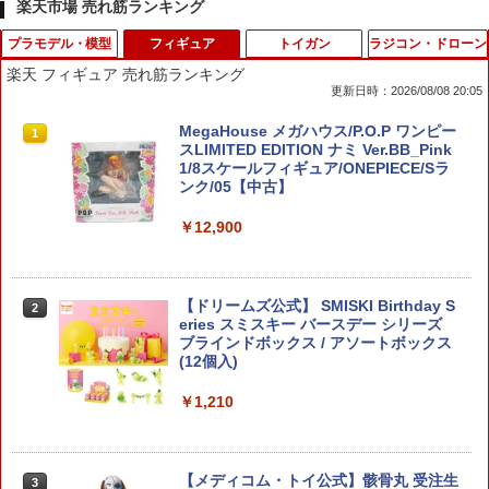
楽天市場 売れ筋ランキング
プラモデル・模型
フィギュア
トイガン
ラジコン・ドローン
楽天 フィギュア 売れ筋ランキング
更新日時：2026/08/08 20:05
BANDAI SPIRITS パーツセパレーター
MegaHouse メガハウス/P.O.P ワンピー
1
1
(工具)
スLIMITED EDITION ナミ Ver.BB_Pink
1/8スケールフィギュア/ONEPIECE/Sラ
ンク/05【中古】
￥330
￥12,900
ディスプレイケース 深型 フラットタイ
2
プ 幅22.3×奥行11.5×高さ12.6cm （ コレ
【ドリームズ公式】 SMISKI Birthday S
2
クションケース 収納ケース フィギュア
eries スミスキー バースデー シリーズ
ケース クリア スタッキング ボックス デ
ブラインドボックス / アソートボックス
ィスプレーケース 透明 飾る コレクショ
(12個入)
ン ）
￥1,210
￥518
【メディコム・トイ公式】骸骨丸 受注生
3