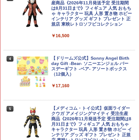
バンダイスピリッツ マスコットキーチェ
3
産商品《2026年11月発送予定 受注期間
ーン シャアザクくん 立体ラバーマスコ
は8月31日まで》フィギュア 人気 おもち
ット マルチカラー 通常
ゃ キャラクター 玩具 人形 置き物 ホビー
インテリア グッズ ギフト プレゼント 正
￥868
規店 東映レトロソフビコレクション
￥16,500
バンダイスピリッツ マスコットキーチェ
4
ーン νガンプラくん 立体ラバーマスコッ
ト マルチカラー 通常
【ドリームズ公式】Sonny Angel Birth
4
day Gift -Bear- ソニーエンジェル バー
￥968
スデーギフト -ベア- アソートボックス
（12個入）
￥17,160
フィッティングビーズ（20g） プラス
5
チック お湯につければ何度でも形が変
えられる コスチューム用小物 1袋（2
0g）
【メディコム・トイ公式】仮面ライダー
5
クウガ アメイジングマイティ 受注生産
￥1,000
商品《2026年11月発送予定 受注期間は8
月31日まで》フィギュア 人気 おもちゃ
キャラクター 玩具 人形 置き物 ホビー イ
ンテリア グッズ ギフト プレゼント 正規
店 東映レトロソフビコレクション