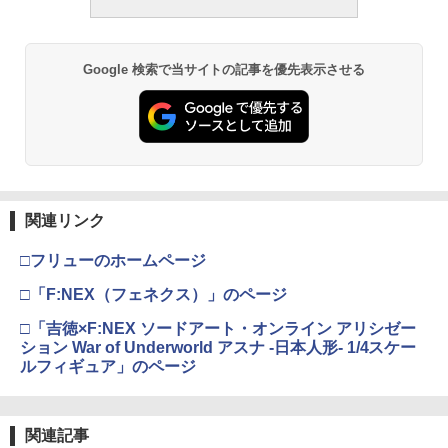
￥748
￥197,900
ボディ保護用スポンジパッド オレンジ10
3
￥4,440
￥6,600
枚入り [38104](JAN：4512205381045)
KM-Head 微調整用アルミスペーサー付
3
属 テンションSP 0.9J マルイ L96AWS用
Google 検索で当サイトの記事を優先表示させる
｜L96SP メール便 対応商品 ポスト投
￥421
タミヤ クラフトツールシリーズ No.123
函 ネコポス ゆうパケット
東京マルイ(TOKYO MARUI) No.21 H&K
3
3
先細薄刃ニッパー (ゲートカット用) プラ
TAMASHII NATIONS S.H.フィギュアー
マックスファクトリー PLAMATEA MX
USP HG 18歳以上エアーHOPハンドガン
3
3
モデル用工具 74123
ツ ONE PIECE シャンクス -マリンフォ
ちゃん 組み立て式プラモデル ノンスケ
￥1,119
ード頂上決戦- 約165mm PVC&ABS&布
ール 全高約160mm
￥3,409
製 塗装済み可動フィギュア
￥2,781
BEC用スイッチSSW-BN [BA0661](JA
4
N：4513886310454)
￥9,980
￥8,918
タニオコバ製WE用国内用マガジン交換
4
￥759
バルブ新品
東京マルイ No.10 ハイキャパ5.1 10歳以
4
関連リンク
タミヤ(TAMIYA) メイクアップ材シリー
上 電動ブローバック フルオート
4
ズ No.3 タミヤセメント(角びん) 40ml 模
BANDAI SPIRITS(バンダイ スピリッツ)
￥594
4
□フリューのホームページ
型用接着剤 87003
52TOYS BLINDBOX ディズニー プリン
HGAW 機動新世紀ガンダムX ガンダムエ
￥3,815
4
セス On the Run シリーズ ブラインドボ
アマスター 1/144スケール 色分け済みプ
□「F:NEX（フェネクス）」のページ
ックス フィギュア ガチャガチャ コレク
ラモデル
アーテック ダンボールバスケクラフトキ
￥184
5
ション 塗装済み コレクター・誕生日・
ット 55902
タクティカルバイポッド グリップ レプ
□「吉徳×F:NEX ソードアート・オンライン アリシゼー
5
新年のギフトに最適 (一個入り)
￥3,100
リカ ナイロン製Y字型スタンド、弾性伸
東京マルイ(TOKYO MARUI) No.16 H&K
5
ション War of Underworld アスナ -日本人形- 1/4スケー
￥760
縮脚スタンド、アウトドアタクティカル
USP 10歳以上エアーHOPハンドガン 手
ルフィギュア」のページ
￥1,650
GSIクレオス Mr.トップコート 水性プレ
伸縮スタンド、弾性サポート装置、20m
動
5
ミアムトップコートスプレー つや消し 8
m、(ブラック)
8ml ホビー用仕上材 B603
BANDAI SPIRITS(バンダイスピリッツ)
￥2,666
5
30MS SIS-H00 セスティエ[カラーC] 色
￥1,546
関連記事
TAMASHII NATIONS S.H.フィギュアー
分け済みプラモデル
￥710
5