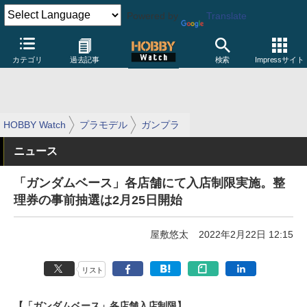
Powered by
Translate
カテゴリ
過去記事
検索
Impressサイト
HOBBY Watch
プラモデル
ガンプラ
ニュース
「ガンダムベース」各店舗にて入店制限実施。整
理券の事前抽選は2月25日開始
屋敷悠太
2022年2月22日 12:15
リスト
【「ガンダムベース」各店舗入店制限】