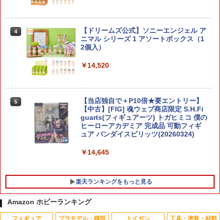
￥2,750
【ドリームズ公式】ソニーエンジェル ア
4
HG 1/144スケール 機動戦士ガンダム00
ニマル シリーズ 1 アソートボックス（1
4
[ダブルオー] 【アルケーガンダム】
2個入）
￥2,970
￥14,520
楽プラ スナップカー 1/24 EK9 シビック
【当店独自で＋P10倍★要エントリー】
5
5
タイプR 1997 スターライトブラックパ
【中古】[FIG] 魂ウェブ商店限定 S.H.Fi
ール 【09-SB】 (プラモデル)
guarts(フィギュアーツ) トガヒミコ 僕の
ヒーローアカデミア 完成品 可動フィギ
ュア バンダイスピリッツ(20260324)
￥3,406
￥14,645
楽天ランキングをもっと見る
Amazon ホビーランキング
フィギュア
プラモデル・模型
トイガン
工具・塗装・材料