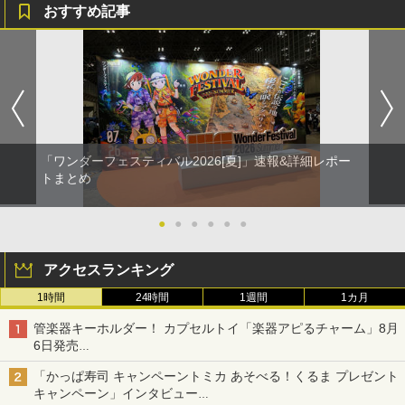
おすすめ記事
「ワンダーフェスティバル2026[夏]」速報&詳細レポー
トまとめ
●
●
●
●
●
●
アクセスランキング
1時間
24時間
1週間
1カ月
管楽器キーホルダー！ カプセルトイ「楽器アピるチャーム」8月
6日発売
チューバ、テナサクなど5種各3色
「かっぱ寿司 キャンペーントミカ あそべる！くるま プレゼント
キャンペーン」インタビュー