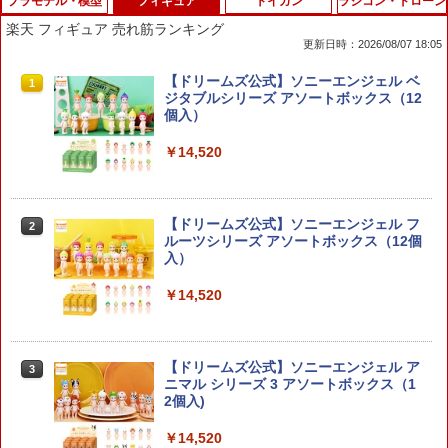
プラモデル・模型
フィギュア
トイガン
ラジコン・ドローン
楽天 フィギュア 売れ筋ランキング
更新日時：2026/08/07 18:05
タミヤ 1/32 ミニ四駆PROシリーズ ミニ
【ドリームズ公式】ソニーエンジェル ベ
1
1
四駆スターターパックMA パワータイプ
ジタブルシリーズ アソートボックス（12
(ブラストアロー) (MAシャーシ) 【1864
個入）
7】 (ミニ4駆) 【18647】 (プラモデル)
￥14,520
￥2,483
【ドリームズ公式】ソニーエンジェル フ
2
30MF リーベルフォートレス 【285740
ルーツシリーズ アソートボックス（12個
2
6】 (プラモデル)【クレジットカード決
入）
済限定】
￥14,520
￥2,750
【ドリームズ公式】ソニーエンジェル ア
3
30MF ローザンコマンダー 【2857405】
ニマル シリーズ 3 アソートボックス（1
3
(プラモデル)【クレジットカード決済限
2個入)
定】
￥14,520