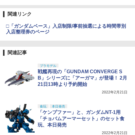
799】 ラジコン用
￥8,918
クラウンモデル AK47 10歳以上 エアー
V10-27■GUARDER スチール ハンマース
4
関連リンク
￥1,230
4
タミヤ(TAMIYA) メイクアップ材シリー
BANDAI SPIRITS(バンダイ スピリッツ)
コッキングライフル ブラック
4
トラット for マルイ V10/M1911/M45◆H
4
ズ No.3 タミヤセメント(角びん) 40ml 模
HGAW 機動新世紀ガンダムX ガンダムエ
i-CAPA ウルトラコンパクト ガバメント
□「ガンダムベース」入店制限/事前抽選による時間帯別
型用接着剤 87003
タカラトミー(TAKARA TOMY) T-SPAR
アマスター 1/144スケール 色分け済みプ
熱処理鋼 強度 アップ リペア スペア 強化
￥4,761
4
入店整理券のページ
K トランスフォーマー ニューレジェンズ
ラモデル
タミヤ OP.1704 TA07 アルミステアリン
5
NL-06 オートボット コスモス 可動フィ
￥184
￥1,290
グアームセット【54704】 ラジコン用
ギュア
￥3,732
東京マルイ(TOKYO MARUI) No.16 H&K
5
￥1,771
関連記事
￥4,440
USP 10歳以上エアーHOPハンドガン 手
GSIクレオス Mr.トップコート 水性プレ
動
5
ライラクス・ナインボール・インジェク
5
ミアムトップコートスプレー つや消し 8
BANDAI SPIRITS(バンダイ スピリッツ)
プラモデル
ションバルブ
5
8ml ホビー用仕上材 B603
30MS Fate/Grand Order アルトリア・
戦艦再現の「GUNDAM CONVERGE S
￥2,666
TAMASHII NATIONS S.H.フィギュアー
キャスター 色分け済みプラモデル
5
￥1,400
B」シリーズに「アーガマ」が登場！ 2月
ツ 攻殻機動隊 THE GHOST IN THE SHE
￥710
21日13時より予約開始
LL 草薙素子 約140mm PVC&ABS製 塗
￥7,800
装済み可動フィギュア
2022年2月21日
￥9,618
食玩
本日発売
「ケンプファー」と、ガンダムNT-1用
「チョバムアーマーセット」のセット食
玩、本日発売
2022年2月21日