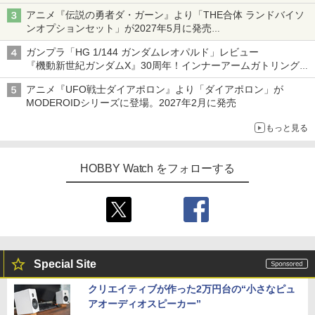
子どもが楽しめるかっぱ寿司ならではの体験とコラボの楽しさを
アニメ『伝説の勇者ダ・ガーン』より「THE合体 ランドバイソ
追求
ンオプションセット」が2027年5月に発売
「THE合体ランドバイソン」と連動するオプションパーツセット
ガンプラ「HG 1/144 ガンダムレオパルド」レビュー
『機動新世紀ガンダムX』30周年！インナーアームガトリングの
変形機構まで再現し最新フォーマットでキット化！
アニメ『UFO戦士ダイアポロン』より「ダイアポロン」が
MODEROIDシリーズに登場。2027年2月に発売
もっと見る
HOBBY Watch をフォローする
Special Site
クリエイティブが作った2万円台の“小さなピュ
アオーディオスピーカー”