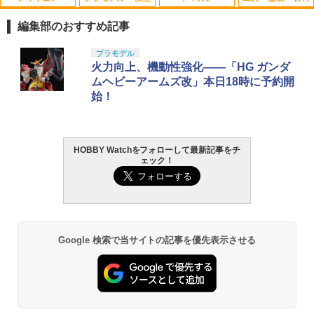
東京マルイ パーフェクトヒット BB弾 0.
ドリフトタイヤ固定用スポンジテープ
1
1
20g（1600発） メール便 対応商品 ポ
（3mm厚×15mm幅） TP-72B RCパーツ
編集部のおすすめ記事
スト投函 ネコポス ゆうパケット
￥440
タカラトミー(TAKARA TOMY) T-SPAR
BANDAI SPIRITS(バンダイ スピリッツ)
東京マルイ(TOKYO MARUI) No.25 コル
GSIクレオス Mr.トップコート 水性プレ
プラモデル
1
1
1
1
￥848
K トランスフォーマー ニューレジェンズ
30MS SIS-J00 メルンジャ[カラーA] 色
ト ガバメント HG 18歳以上エアーHOP
ミアムトップコートスプレー 光沢 88ml
火力向上、機動性強化――「HG ガンダ
NL-07 サウンドウェーブ 可動フィギュア
分け済みプラモデル
ハンドガン
ホビー用仕上材 B601
ムヘビーアームズ改」本日18時に予約開
始！
￥4,440
￥4,200
￥3,384
￥748
タミヤ OP.1845 3x50mm アルミターン
GUA-GAS-03■GUARDER スタンダード
2
2
バックルシャフト
バルブ for マルイ 1911/MEU/M45A1/V1
0/Hi-CAPA◆東京マルイ GBB ハイキャ
パ5.1/4.3 ガバメント 純正互換パーツ ガ
￥396
HOBBY Watchをフォローして最新記事をチ
TAMASHII NATIONS S.H.フィギュアー
HG 機動戦士ガンダム00 グラハム専用ユ
東京マルイ (TOKYO MARUI) ガスブロー
タミヤ クラフトツールシリーズ No.123
ス漏れ防止
2
2
2
2
ェック！
ツ（真骨彫製法） 仮面ライダーBLACK
ニオンフラッグカスタム 1/144スケール
バックマシンガン No.14 20式 5.56mm
先細薄刃ニッパー (ゲートカット用) プラ
RX 約150mm PVC&ABS&布製 塗装済み
色分け済みプラモデル
小銃 18歳以上 ガスブローバック
モデル用工具 74123
￥950
可動フィギュア
タミヤ SP.1000 ハイトルクサーボセイバ
3
￥1,850
￥193,900
￥2,781
ー(黒)【51000】
￥11,300
東京マルイ ハンドガンマガジンタイプ B
3
￥610
Google 検索で当サイトの記事を優先表示させる
Bローダー（約115発）｜No.108 メール
BANDAI SPIRITS(バンダイスピリッツ)
東京マルイ(TOKYO MARUI) No.21 H&K
LOCTITE(ロックタイト) シールはがし
便 対応商品 ポスト投函 ネコポス ゆう
3
3
3
TAMASHII NATIONS S.H.フィギュアー
30MS SIS-H00 セスティエ[カラーC] 色
USP HG 18歳以上エアーHOPハンドガン
プレミアム 220ml
パケット
3
ツ ONE PIECE シャンクス -マリンフォ
分け済みプラモデル
ード頂上決戦- 約165mm PVC&ABS&布
￥3,409
￥962
￥1,271
タミヤ OP.1799 TT-02ハイトルクサーボ
4
製 塗装済み可動フィギュア
￥4,682
セイバーセット（アルミホーン付）【54