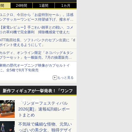
時間
24時間
1週間
1カ月
ユニクロ、今日から「お盆特別セール」。涼感
シアサッカーワンピース待望値下げ、撥水ギア
ショーツは1990円に
【家電レビュー】手ごわい雑草との戦い、コメ
リの草刈機で完全勝利 掃除機感覚で使えた
NTT島田社長、ソフトバンクのセブン出資に「d
ポイント使えるようにして」
カルディ、オンライン限定「ネコバッグ＆タン
ブラーセット」を一般販売。7月の抽選販売の
当選無効分
東映の歴代オープニング映像がカプセルトイ
に。全5種で8月下旬発売
もっと見る
新作フィギュアが一挙発表！「ワンフ
ェス2026[夏]」特集
「ワンダーフェスティバル
2026[夏]」速報&詳細レポー
トまとめ
不気味で繊細な怪物、元気い
っぱいの美少女、独得デザイ