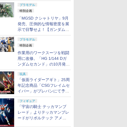
日発売！
プラモデル
特別企画
「MGSD クシャトリヤ」9月
発売、圧倒的な情報密度を展
示で目撃せよ！【ガンダムベ
ース撮り下ろし】
プラモデル
特別企画
作業用のワークスーツを戦闘
用に改修。「HG 1/144 Dガ
ンダムセカンド」の10月発送
分が予約受付中【ガンダムベ
玩具
ース撮り下ろし】
「仮面ライダーアギト」25周
年記念商品「CSGフレイムセ
イバー」がプレバンにて予約
開始
フィギュア
「宇宙の騎士 テッカマンブ
レード」よりテッカマンブレ
ードがリボルテック アメイ
ジング・ヤマグチで商品化決