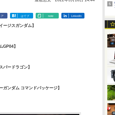
ェア
はてブ
note
LinkedIn
ックイージスガンダム】
ムGP04】
グラスパードラゴン】
ルオーガンダム コマンドパッケージ】