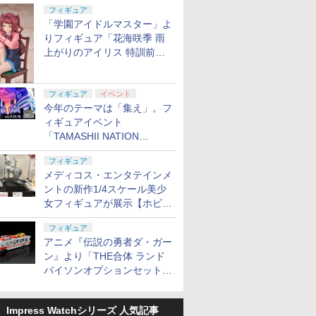
定
フィギュア
「学園アイドルマスター」よ
りフィギュア「花海咲季 雨
上がりのアイリス 特訓前
Ver.」が2027年4月に発売
フィギュア
イベント
今年のテーマは「集え」。フ
ィギュアイベント
「TAMASHII NATION
2026」が11月13日より開催
フィギュア
決定
メディコス・エンタテインメ
ントの新作1/4スケール美少
女フィギュアが展示【ホビー
メーカー合同展示会】
フィギュア
アニメ『伝説の勇者ダ・ガー
ン』より「THE合体 ランド
バイソンオプションセット」
が2027年5月に発売
Impress Watchシリーズ 人気記事