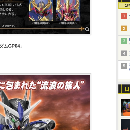
1
ダムGP04」