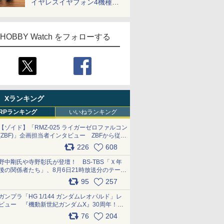
イヤレスイヤフォン4機種を
一気に聴く
HOBBY Watch をフォローする
Xランキング
RPランキング
いいねランキング
【ゾイド】「RMZ-025 ライガーゼロファルコン
(ZBF)」企画担当者インタビュー ZBFから従来
デザインまで再現可能なボリューム満点のキッ
226
608
ト pic.x.com/6zOqQAQKkX
野中剛氏や寺野彰氏が登壇！ BS-TBS「Ｘ年
後の関係者たち」、8月6日21時放送分のテーマ
は「超合金」！ pic.x.com/uWyt1uyuFm
95
257
ガンプラ「HG 1/144 ガンダムレオパルド」レ
ビュー 『機動新世紀ガンダムX』30周年！イ
ンナーアームガトリングの変形機構まで再現し
76
204
最新フォーマットでキット化！