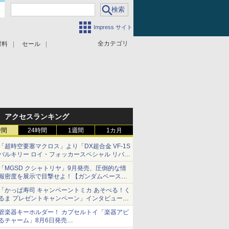
Impress サイト
全カテゴリ
材料
セール
アクセスランキング
時間
24時間
1週間
1カ月
「超時空要塞マクロス」より「DX超合金 VF-1S
バルキリー ロイ・フォッカースペシャル リバイ
バルVer.」本日発売！
「MGSD クシャトリヤ」9月発売、圧倒的な情
報密度を展示で目撃せよ！【ガンダムベース撮
り下ろし】
「かっぱ寿司 キャンペーントミカ あそべる！く
るま プレゼントキャンペーン」インタビュー
子どもが楽しめるかっぱ寿司ならではの体験と
管楽器キーホルダー！ カプセルトイ「楽器アピ
コラボの楽しさを追求
るチャーム」8月6日発売
チューバ、テナサクなど5種各3色