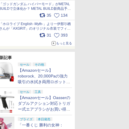
pic.x.com/nszPIDTpbg
「ゴッドガンダム ハイパーモード」がMETAL
BUILDで立体化か？ METAL BUILD新商品予告
が公開 pic.x.com/HIcLLIM3ar
35
134
「ホロライブ English -Myth-」より一伊那尓栖
さんが「AXGRIT」のオリジナル衣装でフィギ
ュア化 pic.x.com/YMGhdIAzNa
31
393
もっと見る
新記事
セール
その他
【Amazonセール】
roborock、20,000Paの強力
吸引の水拭き両用ロボット掃
除機「Qrevo Curv 2 Flow」
セール
工具
がお買い得！
【Amazonセール】Oasserの
ダブルアクション対応トリガ
ー式エアブラシがお買い得価
格で登場！
プライズ
本日発売
「一番くじ 勝利の女神：