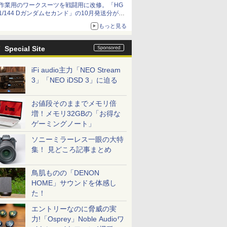
作業用のワークスーツを戦闘用に改修。「HG
1/144 Dガンダムセカンド」の10月発送分が予
約受付中【ガンダムベース撮り下ろし】
もっと見る
Special Site
iFi audio主力「NEO Stream
3」「NEO iDSD 3」に迫る
お値段そのままでメモリ倍
増！メモリ32GBの「お得な
ゲーミングノート」
ソニーミラーレス一眼の大特
集！ 見どころ記事まとめ
鳥肌ものの「DENON
HOME」サウンドを体感し
た！
エントリーなのに脅威の実
力!「Osprey」Noble Audioワ