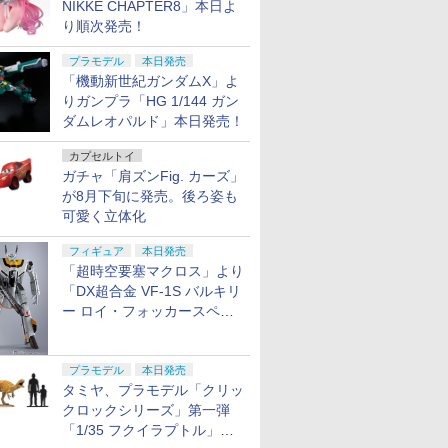
NIKKE CHAPTER8」本日よ
り順次発売！
プラモデル
本日発売
「機動新世紀ガンダムX」よ
りガンプラ「HG 1/144 ガン
ダムレオパルド」本日発売！
カプセルトイ
ガチャ「肩ズンFig. カーズ」
が8月下旬に発売。後ろ姿も
可愛く立体化
フィギュア
本日発売
「超時空要塞マクロス」より
「DX超合金 VF-1S バルキリ
ー ロイ・フォッカースペシ
ャル リバイバルVer.」本日発
売！
プラモデル
本日発売
タミヤ、プラモデル「クリッ
クロックシリーズ」第一弾
「1/35 フクイラプトル」本