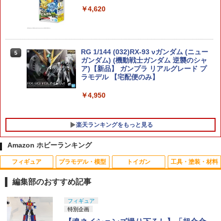
￥4,620
RG 1/144 (032)RX-93 νガンダム (ニュー
5
ガンダム) (機動戦士ガンダム 逆襲のシャ
ア)【新品】 ガンプラ リアルグレード プ
ラモデル 【宅配便のみ】
￥4,950
楽天ランキングをもっと見る
Amazon ホビーランキング
フィギュア
プラモデル・模型
トイガン
工具・塗装・材料
【中古】未開封)ブルーアーカイブ SUGE
【お得なまとめ書い】東京マルイ シリコ
タミヤ SP.1427 60D ラリーブロックタイ
1
1
1
R RUSH Tシャツセット[19]
ンメンテナンススプレー 70ml 2本セット
ヤ 2本
編集部のおすすめ記事
￥10,680
￥1,107
￥660
タカラトミー(TAKARA TOMY) T-SPAR
タカラトミー(TAKARA TOMY) T-SPAR
東京マルイ(TOKYO MARUI) No.25 コル
LOCTITE(ロックタイト) シールはがし
フィギュア
1
1
1
1
K トランスフォーマー ニューレジェンズ
K REALIZE MODEL リアライズモデル Z
ト ガバメント HG 18歳以上エアーHOP
プレミアム 220ml
特別企画
NL-07 サウンドウェーブ 可動フィギュア
OIDS ゾイド RMZ-025 ライガーゼロフ
ハンドガン