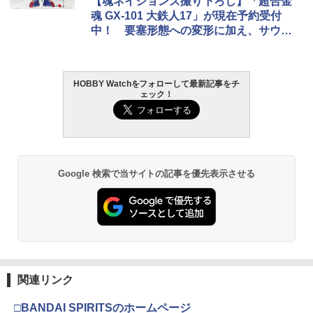
【魂ネイションズ撮り下ろし】「超合金
ァルコン (ZBF) 色分け済み プラキット
￥1,013
ヨコモ リンク マウント (S4-415R /Z2-4
魂 GX-101 大鉄人17」が現在予約受付
2
￥4,440
￥3,384
マフェックス No.223 MAFEX DAREDE
在庫販売 JME 陸自新迷彩 312 ウェポン
15RDC用)【S4-415RLA】 ラジコンパー
2
2
中！ 要塞形態への変形に加え、サウン
￥8,334
VIL(COMIC Ver.)（再販）[メディコム・
ホルダーType2 ODカラー ウェポンキャ
ツ
ド・発光ギミックを搭載！
トイ]【送料無料】《発売済・在庫品》
ッチ
￥1,496
GSIクレオス Mr.トップコート 水性プレ
TAMASHII NATIONS オリジン・オブ・
東京マルイ (TOKYO MARUI) ガスブロー
2
￥10,780
￥1,365
2
2
ミアムトップコートスプレー 光沢 88ml
バルキリー 超時空要塞マクロス VF-1J
Blokees スター ウォーズ マンダロリア
バックマシンガン No.14 20式 5.56mm
HOBBY Watchをフォローして最新記事をチ
2
ホビー用仕上材 B601
ェック！
バルキリー45th Anniv. 約225mm ABS&
ン&グローグー CC05 ディン ジャリン&
小銃 18歳以上 ガスブローバック
ダイキャスト製 塗装済み可動フィギュア
グローグー ABS樹脂&PVC製 組み立て式
RC NISSAN GT-R NISMO XV [全3種]
3
プラスチックモデル
￥748
￥187,000
【中古】METAL ROBOT魂 ＜SIDE MS
送料無料 ウエストバッグ レッグポーチ
3
3
￥22,840
＞インフィニットジャスティスガンダム
ウエストポーチ バッグ 鞄 ボディバッグ
￥1,832
￥4,475
弐式 「機動戦士ガンダムSEED FREEDO
レッグバッグ レディース 女性 メンズ 男
M」《フィギュア・山城店》O9930
性 固定
タミヤ クラフトツールシリーズ No.123
東京マルイ(TOKYO MARUI) No.21 H&K
3
Google 検索で当サイトの記事を優先表示させる
3
先細薄刃ニッパー (ゲートカット用) プラ
TAMASHII NATIONS S.H.フィギュアー
USP HG 18歳以上エアーHOPハンドガン
￥11,000
￥1,650
3
モデル用工具 74123
ツ 呪術廻戦 伏黒甚爾 約155mm PVC&A
BANDAI SPIRITS(バンダイ スピリッツ)
3
BS製 塗装済み可動フィギュア
RG 機動戦士ガンダム 逆襲のシャア νガ
￥3,409
DJI RS L型マルチカメラ制御ケーブル
4
ンダム 1/144スケール 色分け済みプラモ
￥2,691
（USB-C、30 cm） DJI RS 4 Pro DJI
デル
￥13,900
S.H.Figuarts 『ウルトラマン』 ゼット
【 ALPHA PARTS 製】海外製 ガスガン
RS 4 DJI RS 4 Mini DJI RS 3 Mini DJI
4
4
ン 60th Anniversary Edition (塗装済み
GBB マガジン用 注入バルブ 3個セット (
RS 3 Pro DJI RS 3 DJI RS 2 DJI RSC 2
￥5,400
可動フィギュア)
VFC / KJ / UMAREX / MAG 40mmガス
東京マルイ No.10 ハイキャパ5.1 10歳以
4
タミヤ(TAMIYA) メイクアップ材シリー
カート など対応) | エアガン ガスブロー
上 電動ブローバック フルオート
4
￥1,870
関連リンク
ズ No.3 タミヤセメント(角びん) 40ml 模
バック ガス漏れ 修理 交換用 リペア 部品
タカラトミー(TAKARA TOMY) T-SPAR
￥11,000
4
型用接着剤 87003
パーツ スペア 予備 ストック
K トランスフォーマー ミッシングリンク
￥3,815
□BANDAI SPIRITSのホームページ
D-01 サウンドウェーブ 可動フィギュア
BANDAI SPIRITS(バンダイ スピリッツ)
4