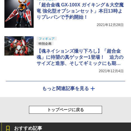
「超合金魂 GX-100X ガイキング＆大空魔
竜 強化型オプションセット」本日13時よ
りプレバンで予約開始！
2021年12月28日
フィギュア
特別企画
【魂ネイションズ撮り下ろし】「超合金
魂」に待望の真ゲッター1登場！ 迫力の
サイズと造形、そしてギミックにも期
待！
2021年12月4日
もっと関連記事を見る
トップページに戻る
おすすめ記事