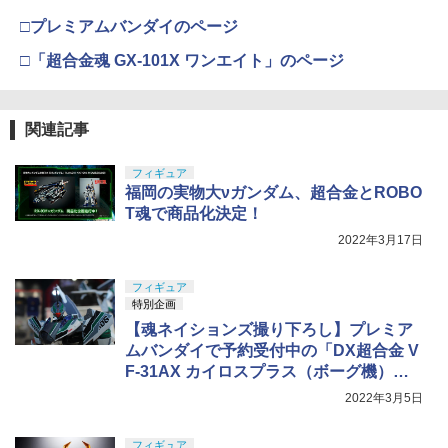
30MM xEXM-000 ゼノヴァルト 1/144ス
￥184
￥1,880
タミヤ DT-04 Cパーツ（クリヤースモー
5
□プレミアムバンダイのページ
ケール 色分け済みプラモデル
￥24,900
送料無料◆デスクトップリアルマッコイ
ク） /Fパーツ（キャメルイエロー）【R
5
ドラゴンボール 06 孫悟空＆ブルマ -限定
C特別企画製品】【47535】 ラジコンパ
クラウンモデル AK47 10歳以上 エアー
5
□「超合金魂 GX-101X ワンエイト」のページ
￥2,813
復刻仕様版- メガハウス フィギュア 【2
ーツ
コッキングライフル ブラック
GSIクレオス Mr.トップコート 水性プレ
月予約】
Modliteタイプ リモートスイッチ SFラ
5
5
ミアムトップコートスプレー つや消し 8
イト 3.5mmプラグ M-LOK ピカティニー
タカラトミー(TAKARA TOMY) T-SPAR
￥2,200
￥4,761
5
8ml ホビー用仕上材 B603
レイル対応 Black Tan カスタム オプシ
K トランスフォーマー ニューレジェンズ
￥11,580
関連記事
ョン パーツ メール便
NL-06 オートボット コスモス 可動フィ
Sachiプラモ VERTヤスリ Type-S 【プ
5
ギュア
ロモデラー共同開発】 超極細 ガラスヤ
￥710
スリ ５点セット ガンプラ プラモデル ゲ
￥1,914
フィギュア
ート処理 模型 フィギュア［知的財産権
￥4,440
福岡の実物大νガンダム、超合金とROBO
登録済］ verty-s
T魂で商品化決定！
￥2,320
2022年3月17日
フィギュア
特別企画
【魂ネイションズ撮り下ろし】プレミア
ムバンダイで予約受付中の「DX超合金 V
F-31AX カイロスプラス（ボーグ機）」
が魂ネイションズ東京に展示中
2022年3月5日
フィギュア