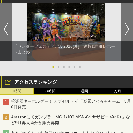
「ワンダーフェスティバル2026[夏]」速報&詳細レポー
トまとめ
●
●
●
●
●
●
アクセスランキング
1時間
24時間
1週間
1カ月
管楽器キーホルダー！ カプセルトイ「楽器アピるチャーム」8月
6日発売
チューバ、テナサクなど5種各3色
Amazonにてガンプラ「MG 1/100 MSN-04 サザビー Ver.Ka」な
ど9月再入荷分が販売再開！
トミカから生まれた新たなヒーロー「トミカ クロスレスキュ