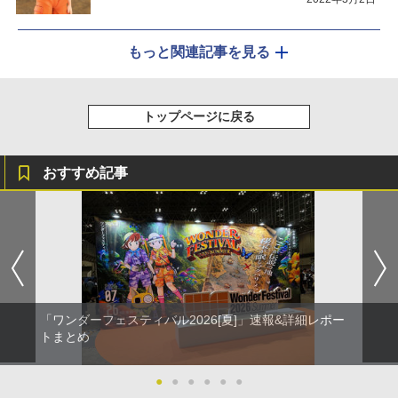
もっと関連記事を見る
トップページに戻る
おすすめ記事
「ワンダーフェスティバル2026[夏]」速報&詳細レポー
トまとめ
●
●
●
●
●
●