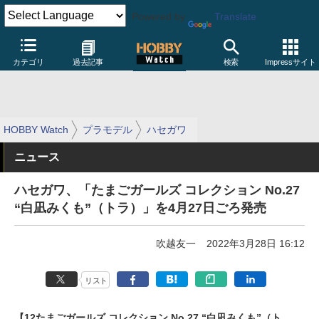
Powered by
Translate
カテゴリ
過去記事
検索
Impressサイト
HOBBY Watch
プラモデル
ハセガワ
ニュース
ハセガワ、「たまごガールズ コレクション No.27
“白凪みくも”（トラ）」を4月27日ごろ発売
吹越友一
2022年3月28日 16:12
リスト
【12たまごガールズ コレクション No.27 “白凪みくも”（ト