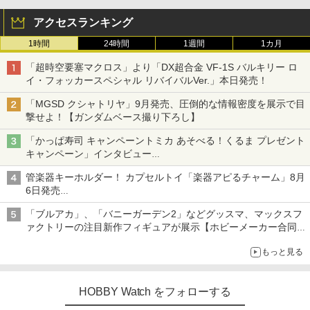
アクセスランキング
1時間
24時間
1週間
1カ月
「超時空要塞マクロス」より「DX超合金 VF-1S バルキリー ロ
イ・フォッカースペシャル リバイバルVer.」本日発売！
「MGSD クシャトリヤ」9月発売、圧倒的な情報密度を展示で目
撃せよ！【ガンダムベース撮り下ろし】
「かっぱ寿司 キャンペーントミカ あそべる！くるま プレゼント
キャンペーン」インタビュー
子どもが楽しめるかっぱ寿司ならではの体験とコラボの楽しさを
管楽器キーホルダー！ カプセルトイ「楽器アピるチャーム」8月
追求
6日発売
チューバ、テナサクなど5種各3色
「ブルアカ」、「バニーガーデン2」などグッスマ、マックスフ
ァクトリーの注目新作フィギュアが展示【ホビーメーカー合同展
示会】
もっと見る
HOBBY Watch をフォローする