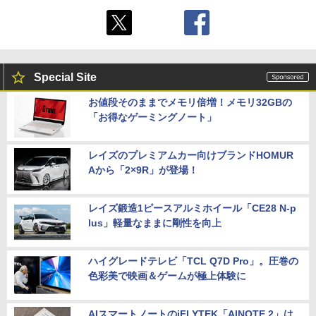
Special Site
お値段そのままでメモリ倍増！メモリ32GBの
「お得なゲーミングノート」
レイズのプレミアムカー向けブランドHOMUR
Aから「2×9R」が登場！
レイズ鍛造1ピースアルミホイール「CE28 N-p
lus」軽量なままに剛性を向上
ハイグレードテレビ「TCL Q7D Pro」。圧巻の
色彩美で映画＆ゲームが極上体験に
AIスマートノートのiFLYTEK「AINOTE 2」は