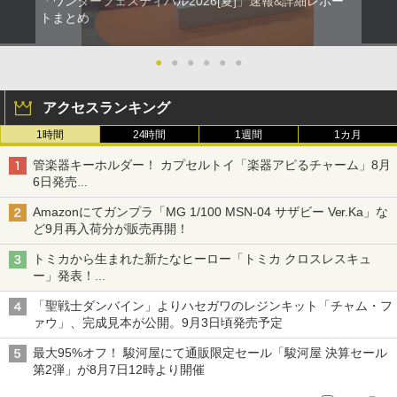
「ワンダーフェスティバル2026[夏]」速報&詳細レポー
トまとめ
●
●
●
●
●
●
アクセスランキング
1時間
24時間
1週間
1カ月
管楽器キーホルダー！ カプセルトイ「楽器アピるチャーム」8月
6日発売
チューバ、テナサクなど5種各3色
Amazonにてガンプラ「MG 1/100 MSN-04 サザビー Ver.Ka」な
ど9月再入荷分が販売再開！
トミカから生まれた新たなヒーロー「トミカ クロスレスキュ
ー」発表！
詳細は後日公開予定
「聖戦士ダンバイン」よりハセガワのレジンキット「チャム・フ
ァウ」、完成見本が公開。9月3日頃発売予定
最大95%オフ！ 駿河屋にて通販限定セール「駿河屋 決算セール
第2弾」が8月7日12時より開催