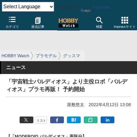
Powered by
Translate
カテゴリ
過去記事
検索
Impressサイト
HOBBY Watch
プラモデル
グッスマ
ニュース
「宇宙戦士バルディオス」より主役ロボ「バルデ
ィオス」プラモ再販！ 予約開始
屋敷悠太
2022年4月12日 13:08
リスト
【「MODEROID バルディオス」再販分】