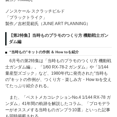
ノンスケール スクラッチビルド
「ブラックトライク」
製作／吉村晃範氏（JUNE ART PLANNING）
【第2特集】当時ものプラモのつくり方 機動戦士ガン
ダム編
“当時もの”キットの作例 ＆ How toを紹介
6月号の第2特集は「当時ものプラモのつくり方 機動戦
士ガンダム編」。「1/60 RX-78-2 ガンダム」や「1/144
量産型ズゴック」など、1980年代に発売された“当時も
の”キットの作例が、つくり方・楽しみ方・How toを交え
てたっぷり紹介される。
また、「ベストメカコレクションNo.4 1/144 RX-78 ガ
ンダム」41年間の軌跡を解説したコラム、「プロモデラ
ーがオススメする当時ものガンプラ10選」といった記事
も同時掲載される。