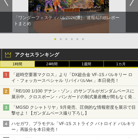
「ワンダーフェスティバル2026[夏]」速報&詳細レポー
トまとめ
●
●
●
●
●
●
アクセスランキング
1時間
24時間
1週間
1カ月
「超時空要塞マクロス」より「DX超合金 VF-1S バルキリー ロ
イ・フォッカースペシャル リバイバルVer.」本日発売！
「RE/100 1/100 デナン・ゾン」のサンプルがガンダムベースに
展示中。クロスボーン・バンガードの制式量産機が間もなく発送
【ガンダムベース撮り下ろし】
「MGSD クシャトリヤ」9月発売、圧倒的な情報密度を展示で目
撃せよ！【ガンダムベース撮り下ろし】
ハセガワ、プラモデル「VF-1S ストライク バトロイド バルキリ
ー」再販分を本日発売！