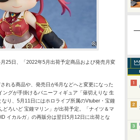
25日、「2022年5月出荷予定商品および発売月変
される商品や、発売日が6月などへと変更になった
イングが手掛けるバニーフィギュア「薙切えりな 生
となり、5月11日にはホロライブ所属のVtuber・宝鐘
んどろいど 宝鐘マリン」が出荷予定。「ナイツ＆マ
ID イカルガ」の再販分は翌日5月12日に出荷とな