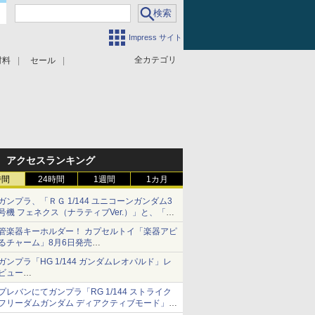
Impress サイト
全カテゴリ
材料
セール
アクセスランキング
時間
24時間
1週間
1カ月
ガンプラ、「ＲＧ 1/144 ユニコーンガンダム3
号機 フェネクス（ナラティブVer.）」と、「Ｈ
Ｇ 1/144 ガンダムエアマスターバースト」再販
管楽器キーホルダー！ カプセルトイ「楽器アピ
るチャーム」8月6日発売
チューバ、テナサクなど5種各3色
ガンプラ「HG 1/144 ガンダムレオパルド」レ
ビュー
『機動新世紀ガンダムX』30周年！インナーア
プレバンにてガンプラ「RG 1/144 ストライク
ームガトリングの変形機構まで再現し最新フォ
フリーダムガンダム ディアクティブモード」の
ーマットでキット化！
再販分が8月7日11時より予約開始！