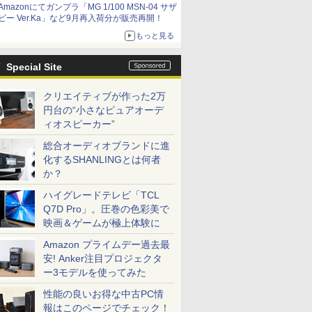
Amazonにてガンプラ「MG 1/100 MSN-04 サザ
ビー Ver.Ka」など9月再入荷分が販売再開！
もっと見る
Special Site
クリエイティブが作った2万
円台の“小さなピュアオーデ
ィオスピーカー”
総合オーディオブランドに進
化するSHANLINGとは何者
か？
ハイグレードテレビ「TCL
Q7D Pro」。圧巻の色彩美で
映画＆ゲームが極上体験に
Amazon プライムデー過去最
安! Anker注目プロジェクタ
ー3モデルを使ってみた
性能の良いお得な中古PC情
報はこのページでチェック！