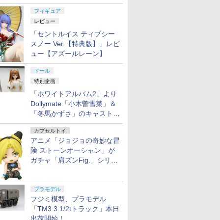
ュア彩色原型が東京フィギュ
フィギュア
アギャラリーにて展示中
レビュー
「セントルイス ティプシー
スノー Ver.【特典版】」レビ
ュー【アズールレーン】
ドール
特別企画
「ホワイトアルバム2」より
Dollymate「小木曽雪菜」＆
「冬馬かずさ」のキャストド
ール実物見本が東京フィギュ
カプセルトイ
アギャラリーにて展示中
アニメ「ジョジョの奇妙な冒
険 ストーンオーシャン」が
ガチャ「肩ズンFig.」シリー
ズに登場
プラモデル
フジミ模型、プラモデル
「TM3 3 1/2tトラック」本日
出荷開始！