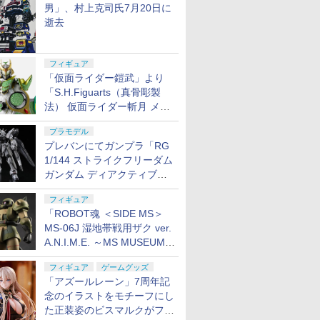
男」、村上克司氏7月20日に
逝去
フィギュア
「仮面ライダー鎧武」より
「S.H.Figuarts（真骨彫製
法） 仮面ライダー斬月 メロ
ンアームズ」がプレバンにて
プラモデル
8月7日16時から予約開始！
プレバンにてガンプラ「RG
1/144 ストライクフリーダム
ガンダム ディアクティブモ
ード」の再販分が8月7日11
フィギュア
時より予約開始！
「ROBOT魂 ＜SIDE MS＞
MS-06J 湿地帯戦用ザク ver.
A.N.I.M.E. ～MS MUSEUM
～」がプレバンにて8月7日
フィギュア
ゲームグッズ
16時より予約開始！
「アズールレーン」7周年記
念のイラストをモチーフにし
た正装姿のビスマルクがフィ