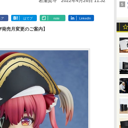
岩瀬賢斗
2022年4月26日 11:32
ェア
はてブ
note
LinkedIn
よび発売月変更のご案内】