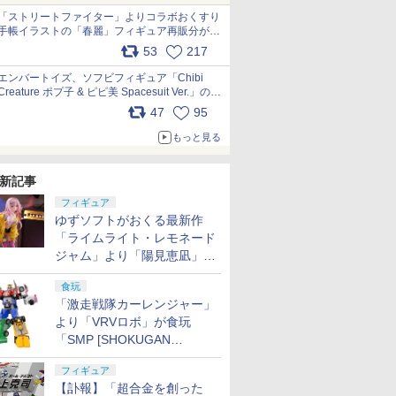
「ストリートファイター」よりコラボおくすり
手帳イラストの「春麗」フィギュア再販分が本
日出荷開始 pic.x.com/toUc1MHr41
53
217
エンバートイズ、ソフビフィギュア「Chibi
Creature ポプ子 & ピピ美 Spacesuit Ver.」の発
売中止を発表 pic.x.com/Ri45iFeYjn
47
95
もっと見る
新記事
フィギュア
ゆずソフトがおくる最新作
「ライムライト・レモネード
ジャム」より「陽見恵凪」が
1/3.5スケールフィギュアで
食玩
登場！
「激走戦隊カーレンジャー」
より「VRVロボ」が食玩
「SMP [SHOKUGAN
MODELING PROJECT]」に
フィギュア
登場！
【訃報】「超合金を創った