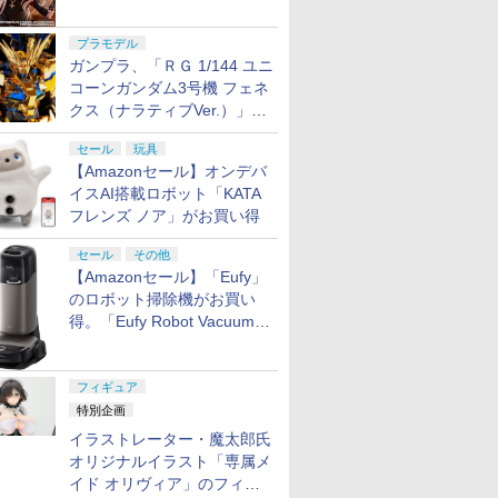
ギュア化。予約受付開始
プラモデル
ガンプラ、「ＲＧ 1/144 ユニ
コーンガンダム3号機 フェネ
クス（ナラティブVer.）」
と、「ＨＧ 1/144 ガンダムエ
セール
玩具
アマスターバースト」再販
【Amazonセール】オンデバ
イスAI搭載ロボット「KATA
フレンズ ノア」がお買い得
セール
その他
【Amazonセール】「Eufy」
のロボット掃除機がお買い
得。「Eufy Robot Vacuum
Omni S2」も対象に
フィギュア
特別企画
イラストレーター・魔太郎氏
オリジナルイラスト「専属メ
イド オリヴィア」のフィギ