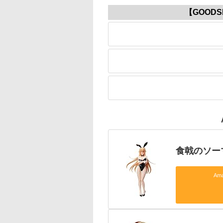
【GOODS
食戟のソーマ
Am