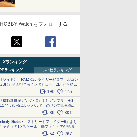
HOBBY Watch をフォローする
Xランキング
RPランキング
いいねランキング
【ゾイド】「RMZ-025 ライガーゼロファルコン
(ZBF)」企画担当者インタビュー ZBFから従来
デザインまで再現可能なボリューム満点のキッ
190
475
ト pic.x.com/6zOqQAQKkX
「機動新世紀ガンダムX」よりガンプラ「HG
1/144 ガンダムレオパルド」のサンプル画像が
公開！ 8月8日発売予定
69
301
pic.x.com/lTnGoAKCSY
Infinity Studio×「ストリートファイター6」より
キャミィの1/3スケール可動フィギュアが登場
pic.x.com/Eam6ArWJLs
54
267