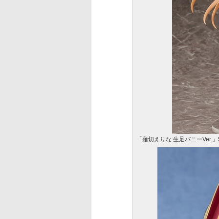
「薙切えりな 生足バニーVer.