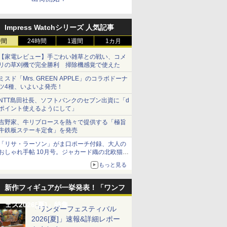
Impress Watchシリーズ 人気記事
時間
24時間
1週間
1カ月
【家電レビュー】手ごわい雑草との戦い、コメ
リの草刈機で完全勝利 掃除機感覚で使えた
ミスド「Mrs. GREEN APPLE」のコラボドーナ
ツ4種、いよいよ発売！
NTT島田社長、ソフトバンクのセブン出資に「d
ポイント使えるようにして」
吉野家、牛リブロースを熱々で提供する「極旨
牛鉄板ステーキ定食」を発売
「リサ・ラーソン」がま口ポーチ付録、大人の
おしゃれ手帖 10月号。ジャカード織の北欧猫デ
ザイン
もっと見る
新作フィギュアが一挙発表！「ワンフ
ェス2026[夏]」特集
「ワンダーフェスティバル
2026[夏]」速報&詳細レポー