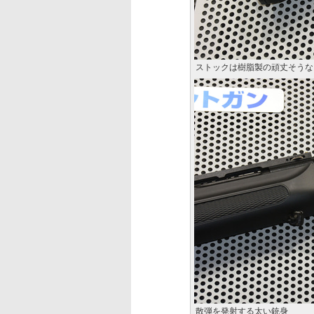
ストックは樹脂製の頑丈そうな
散弾を発射する太い銃身