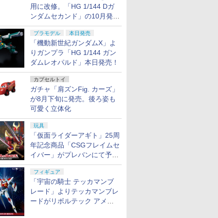
用に改修。「HG 1/144 Dガ
ンダムセカンド」の10月発送
分が予約受付中【ガンダムベ
プラモデル
本日発売
ース撮り下ろし】
「機動新世紀ガンダムX」よ
りガンプラ「HG 1/144 ガン
ダムレオパルド」本日発売！
カプセルトイ
ガチャ「肩ズンFig. カーズ」
が8月下旬に発売。後ろ姿も
可愛く立体化
玩具
「仮面ライダーアギト」25周
年記念商品「CSGフレイムセ
イバー」がプレバンにて予約
開始
フィギュア
「宇宙の騎士 テッカマンブ
レード」よりテッカマンブレ
ードがリボルテック アメイ
ジング・ヤマグチで商品化決