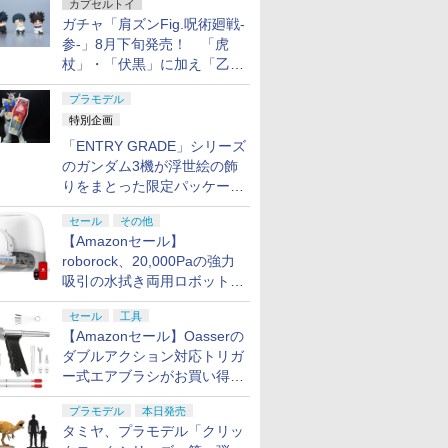
カプセルトイ
ガチャ「肩ズンFig.呪術廻戦-
参-」8月下旬発売！ 「虎
杖」・「伏黒」に加え「乙
骨」・「脹相」がラインナッ
プラモデル
プ
特別企画
「ENTRY GRADE」シリーズ
のガンダム3機が浮世絵の飾
りをまとった限定パッケージ
で8月29日に発売！ お土産
セール
その他
にもピッタリ!?【ガンダムベ
【Amazonセール】
ース撮り下ろし】
roborock、20,000Paの強力
吸引の水拭き両用ロボット掃
除機「Qrevo Curv 2 Flow」
セール
工具
がお買い得！
【Amazonセール】Oasserの
ダブルアクション対応トリガ
ー式エアブラシがお買い得価
格で登場！
プラモデル
本日発売
タミヤ、プラモデル「クリッ