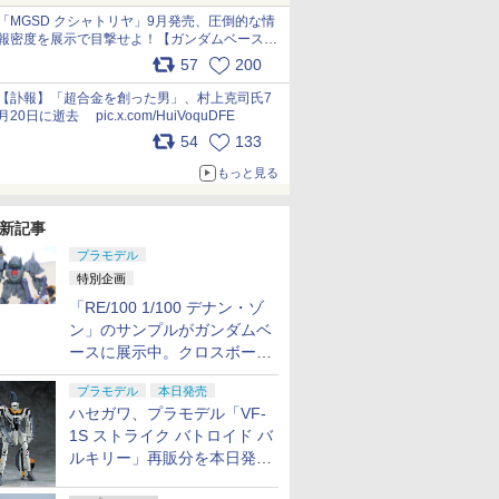
pic.x.com/nszPIDTpbg
「MGSD クシャトリヤ」9月発売、圧倒的な情
報密度を展示で目撃せよ！【ガンダムベース撮
り下ろし】 pic.x.com/3rPjsfk7qZ
57
200
【訃報】「超合金を創った男」、村上克司氏7
月20日に逝去 pic.x.com/HuiVoquDFE
54
133
もっと見る
新記事
プラモデル
特別企画
「RE/100 1/100 デナン・ゾ
ン」のサンプルがガンダムベ
ースに展示中。クロスボー
ン・バンガードの制式量産機
プラモデル
本日発売
が間もなく発送【ガンダムベ
ハセガワ、プラモデル「VF-
ース撮り下ろし】
1S ストライク バトロイド バ
ルキリー」再販分を本日発
売！