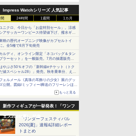
定
Impress Watchシリーズ 人気記事
時間
24時間
1週間
1カ月
ユニクロ、今日から「お盆特別セール」。涼感
シアサッカーワンピース待望値下げ、撥水ギア
ショーツは1990円に
東映の歴代オープニング映像がカプセルトイ
に。全5種で8月下旬発売
カルディ、オンライン限定「ネコバッグ＆タン
ブラーセット」を一般販売。7月の抽選販売の
当選無効分
はやぶさ50％オフの「新幹線eチケット（トク
だ値スペシャル28）」発売。秋冬乗車分、えき
ねっと限定
フェルメール《真珠の耳飾りの少女》展のグッ
ズ公開。図録/ミッフィー/葬送のフリーレンほ
か、注目ブランドコラボが実現
もっと見る
新作フィギュアが一挙発表！「ワンフ
ェス2026[夏]」特集
「ワンダーフェスティバル
2026[夏]」速報&詳細レポー
トまとめ