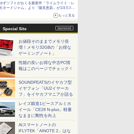
ゆずソフトがおくる最新作「ライムライト・レ
種がラインナップ
モネードジャム」より「陽見恵凪」が1/3.5スケ
ールフィギュアで登場！
もっと見る
メガネ姿も表現できるオプションパーツが付属
Special Site
お値段そのままでメモリ倍
増！メモリ32GBの「お得な
ゲーミングノート」
性能の良いお得な中古PC情
報はこのページでチェック！
SOUNDPEATSのイヤカフ型
イヤフォン「UU2イヤーカ
フ」をイヤカフマニアが語る
レイズ鍛造1ピースアルミホ
イール「CE28 N-plus」軽量
なままに剛性を向上
AIスマートノートの
iFLYTEK「AINOTE 2」はな