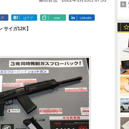
ェア
はてブ
note
LinkedIn
 サイガ12K】