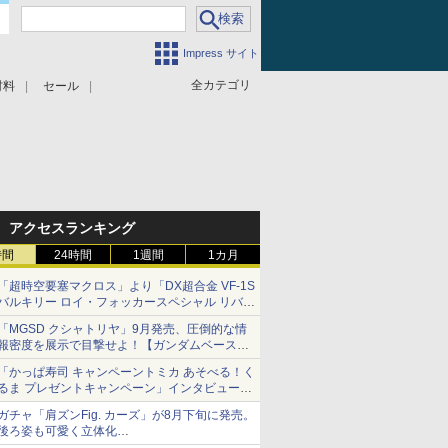
Impress サイト
全カテゴリ
材料
セール
アクセスランキング
時間
24時間
1週間
1カ月
「超時空要塞マクロス」より「DX超合金 VF-1S
バルキリー ロイ・フォッカースペシャル リバイ
バルVer.」本日発売！
「MGSD クシャトリヤ」9月発売、圧倒的な情
報密度を展示で目撃せよ！【ガンダムベース撮
り下ろし】
「かっぱ寿司 キャンペーントミカ あそべる！く
るま プレゼントキャンペーン」インタビュー
子どもが楽しめるかっぱ寿司ならではの体験と
ガチャ「肩ズンFig. カーズ」が8月下旬に発売。
コラボの楽しさを追求
後ろ姿も可愛く立体化
ライトニング・マックィーンやメーターなど4