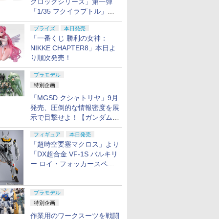
クロックシリーズ」第一弾
「1/35 フクイラプトル」本
日発売！
プライズ
本日発売
「一番くじ 勝利の女神：
NIKKE CHAPTER8」本日よ
り順次発売！
プラモデル
特別企画
「MGSD クシャトリヤ」9月
発売、圧倒的な情報密度を展
示で目撃せよ！【ガンダムベ
ース撮り下ろし】
フィギュア
本日発売
「超時空要塞マクロス」より
「DX超合金 VF-1S バルキリ
ー ロイ・フォッカースペシ
ャル リバイバルVer.」本日発
売！
プラモデル
特別企画
作業用のワークスーツを戦闘