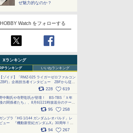
ぜ魅力的なのか？
HOBBY Watch をフォローする
Xランキング
RPランキング
いいねランキング
【ゾイド】「RMZ-025 ライガーゼロファルコン
(ZBF)」企画担当者インタビュー ZBFから従来
デザインまで再現可能なボリューム満点のキッ
228
619
ト pic.x.com/6zOqQAQKkX
野中剛氏や寺野彰氏が登壇！ BS-TBS「Ｘ年
後の関係者たち」、8月6日21時放送分のテーマ
は「超合金」！ pic.x.com/uWyt1uyuFm
95
258
ガンプラ「HG 1/144 ガンダムレオパルド」レ
ビュー 『機動新世紀ガンダムX』30周年！イ
ンナーアームガトリングの変形機構まで再現し
94
267
最新フォーマットでキット化！