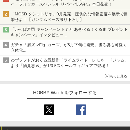
イ・フォッカースペシャル リバイバルVer.」本日発売！
「MGSD クシャトリヤ」9月発売、圧倒的な情報密度を展示で目
撃せよ！【ガンダムベース撮り下ろし】
「かっぱ寿司 キャンペーントミカ あそべる！くるま プレゼント
キャンペーン」インタビュー
子どもが楽しめるかっぱ寿司ならではの体験とコラボの楽しさを
ガチャ「肩ズンFig. カーズ」が8月下旬に発売。後ろ姿も可愛く
追求
立体化
ライトニング・マックィーンやメーターなど4種がラインナップ
ゆずソフトがおくる最新作「ライムライト・レモネードジャム」
より「陽見恵凪」が1/3.5スケールフィギュアで登場！
メガネ姿も表現できるオプションパーツが付属
もっと見る
HOBBY Watch をフォローする