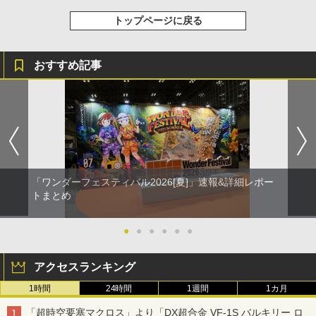
トップページに戻る
おすすめ記事
「ワンダーフェスティバル2026[夏]」速報&詳細レポー
トまとめ
●
●
●
●
●
●
アクセスランキング
1時間
24時間
1週間
1カ月
「超時空要塞マクロス」より「DX超合金 VF-1S バルキリー ロ