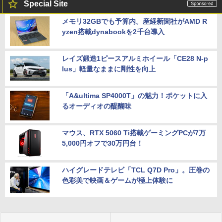
Special Site
メモリ32GBでも予算内。産経新聞社がAMD R
yzen搭載dynabookを2千台導入
レイズ鍛造1ピースアルミホイール「CE28 N-p
lus」軽量なままに剛性を向上
「A&ultima SP4000T」の魅力！ポケットに入
るオーディオの醍醐味
マウス、RTX 5060 Ti搭載ゲーミングPCが7万
5,000円オフで30万円台！
ハイグレードテレビ「TCL Q7D Pro」。圧巻の
色彩美で映画＆ゲームが極上体験に