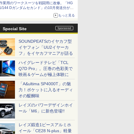
作業用のワークスーツを戦闘用に改修。「HG
1/144 Dガンダムセカンド」の10月発送分が予
約受付中【ガンダムベース撮り下ろし】
もっと見る
Special Site
SOUNDPEATSのイヤカフ型
イヤフォン「UU2イヤーカ
フ」をイヤカフマニアが語る
ハイグレードテレビ「TCL
Q7D Pro」。圧巻の色彩美で
映画＆ゲームが極上体験に
「A&ultima SP4000T」の魅
力！ポケットに入るオーディ
オの醍醐味
レイズのパワーデザインホイ
ール「M6」に新色登場!!
レイズ鍛造1ピースアルミホ
イール「CE28 N-plus」軽量