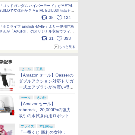
pic.x.com/nszPIDTpbg
「ゴッドガンダム ハイパーモード」がMETAL
BUILDで立体化か？ METAL BUILD新商品予告
が公開 pic.x.com/HIcLLIM3ar
35
134
「ホロライブ English -Myth-」より一伊那尓栖
さんが「AXGRIT」のオリジナル衣装でフィギ
ュア化 pic.x.com/YMGhdIAzNa
31
393
もっと見る
新記事
セール
工具
【Amazonセール】Oasserの
ダブルアクション対応トリガ
ー式エアブラシがお買い得価
格で登場！
セール
その他
【Amazonセール】
roborock、20,000Paの強力
吸引の水拭き両用ロボット掃
除機「Qrevo Curv 2 Flow」
プライズ
本日発売
がお買い得！
「一番くじ 勝利の女神：