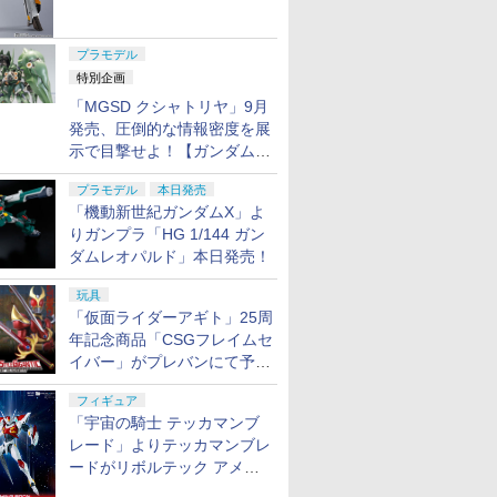
ャル リバイバルVer.」本日発
売！
プラモデル
特別企画
「MGSD クシャトリヤ」9月
発売、圧倒的な情報密度を展
示で目撃せよ！【ガンダムベ
ース撮り下ろし】
プラモデル
本日発売
「機動新世紀ガンダムX」よ
りガンプラ「HG 1/144 ガン
ダムレオパルド」本日発売！
玩具
「仮面ライダーアギト」25周
年記念商品「CSGフレイムセ
イバー」がプレバンにて予約
開始
フィギュア
「宇宙の騎士 テッカマンブ
レード」よりテッカマンブレ
ードがリボルテック アメイ
ジング・ヤマグチで商品化決