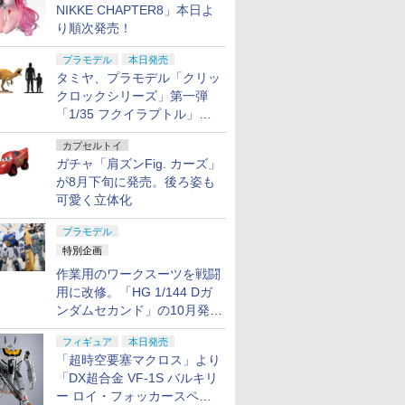
NIKKE CHAPTER8」本日よ
り順次発売！
プラモデル
本日発売
タミヤ、プラモデル「クリッ
クロックシリーズ」第一弾
「1/35 フクイラプトル」本
日発売！
カプセルトイ
ガチャ「肩ズンFig. カーズ」
が8月下旬に発売。後ろ姿も
可愛く立体化
プラモデル
特別企画
作業用のワークスーツを戦闘
用に改修。「HG 1/144 Dガ
ンダムセカンド」の10月発送
分が予約受付中【ガンダムベ
フィギュア
本日発売
ース撮り下ろし】
「超時空要塞マクロス」より
「DX超合金 VF-1S バルキリ
ー ロイ・フォッカースペシ