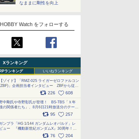
なままに剛性を向上
HOBBY Watch をフォローする
Xランキング
RPランキング
いいねランキング
【ゾイド】「RMZ-025 ライガーゼロファルコン
(ZBF)」企画担当者インタビュー ZBFから従来
デザインまで再現可能なボリューム満点のキッ
226
608
ト pic.x.com/6zOqQAQKkX
野中剛氏や寺野彰氏が登壇！ BS-TBS「Ｘ年
後の関係者たち」、8月6日21時放送分のテーマ
は「超合金」！ pic.x.com/uWyt1uyuFm
95
257
ガンプラ「HG 1/144 ガンダムレオパルド」レ
ビュー 『機動新世紀ガンダムX』30周年！イ
ンナーアームガトリングの変形機構まで再現し
76
204
最新フォーマットでキット化！