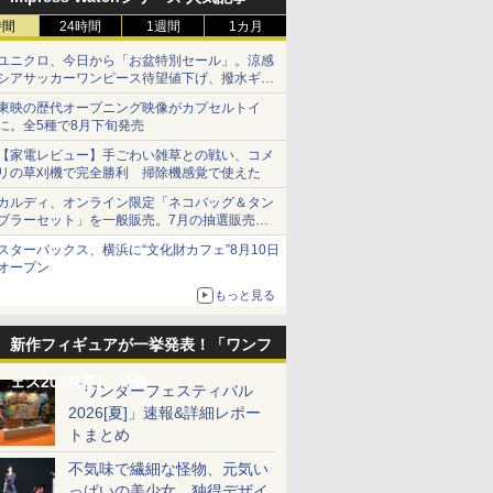
時間
24時間
1週間
1カ月
ユニクロ、今日から「お盆特別セール」。涼感
シアサッカーワンピース待望値下げ、撥水ギア
ショーツは1990円に
東映の歴代オープニング映像がカプセルトイ
に。全5種で8月下旬発売
【家電レビュー】手ごわい雑草との戦い、コメ
リの草刈機で完全勝利 掃除機感覚で使えた
カルディ、オンライン限定「ネコバッグ＆タン
ブラーセット」を一般販売。7月の抽選販売の
当選無効分
スターバックス、横浜に“文化財カフェ”8月10日
オープン
もっと見る
新作フィギュアが一挙発表！「ワンフ
ェス2026[夏]」特集
「ワンダーフェスティバル
2026[夏]」速報&詳細レポー
トまとめ
不気味で繊細な怪物、元気い
っぱいの美少女、独得デザイ