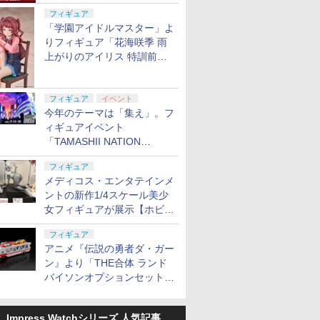
定
フィギュア
「学園アイドルマスター」よ
りフィギュア「花海咲季 雨
上がりのアイリス 特訓前
Ver.」が2027年4月に発売
フィギュア
イベント
今年のテーマは「集え」。フ
ィギュアイベント
「TAMASHII NATION
2026」が11月13日より開催
フィギュア
決定
メディコス・エンタテインメ
ントの新作1/4スケール美少
女フィギュアが展示【ホビー
メーカー合同展示会】
フィギュア
アニメ『伝説の勇者ダ・ガー
ン』より「THE合体 ランド
バイソンオプションセット」
が2027年5月に発売
Impress Watchシリーズ 人気記事