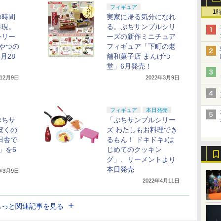
フィギュア
1
の時間
実家に帰る気分になれ
再現。
る。ぷちサンプルシリ
シリー
ーズの新作ミニチュア
おやつの
フィギュア「下町の老
月28
舗和菓子店 まんげつ
堂」6月発売！
年12月9日
2022年3月9日
フィギュア
本日発売
ぷちサ
「ぷちサンプルシリー
ぼくの
ズ わたしもお料理でき
田舎で
るもん！ ドキドキ♪は
」を6
じめてのクッキン
グ」、リーメントより
本日発売
2年3月9日
2022年4月11日
もっと関連記事を見る