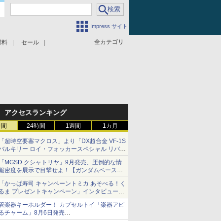
Impress サイト
全カテゴリ
材料
セール
アクセスランキング
時間
24時間
1週間
1カ月
「超時空要塞マクロス」より「DX超合金 VF-1S
バルキリー ロイ・フォッカースペシャル リバイ
バルVer.」本日発売！
「MGSD クシャトリヤ」9月発売、圧倒的な情
報密度を展示で目撃せよ！【ガンダムベース撮
り下ろし】
「かっぱ寿司 キャンペーントミカ あそべる！く
るま プレゼントキャンペーン」インタビュー
子どもが楽しめるかっぱ寿司ならではの体験と
管楽器キーホルダー！ カプセルトイ「楽器アピ
コラボの楽しさを追求
るチャーム」8月6日発売
チューバ、テナサクなど5種各3色