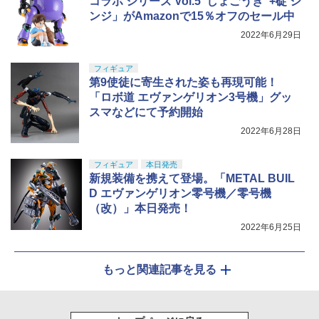
コラボ シリーズ Vol.5“しょごうき”+碇 シ
ンジ」がAmazonで15％オフのセール中
2022年6月29日
フィギュア
第9使徒に寄生された姿も再現可能！
「ロボ道 エヴァンゲリオン3号機」グッ
スマなどにて予約開始
2022年6月28日
フィギュア
本日発売
新規装備を携えて登場。「METAL BUIL
D エヴァンゲリオン零号機／零号機
（改）」本日発売！
2022年6月25日
もっと関連記事を見る