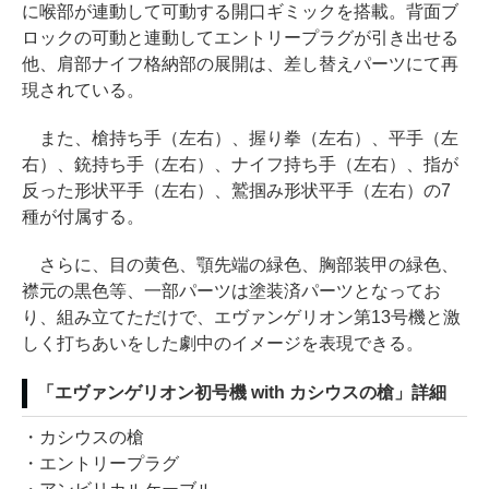
に喉部が連動して可動する開口ギミックを搭載。背面ブ
ロックの可動と連動してエントリープラグが引き出せる
他、肩部ナイフ格納部の展開は、差し替えパーツにて再
現されている。
また、槍持ち手（左右）、握り拳（左右）、平手（左
右）、銃持ち手（左右）、ナイフ持ち手（左右）、指が
反った形状平手（左右）、鷲掴み形状平手（左右）の7
種が付属する。
さらに、目の黄色、顎先端の緑色、胸部装甲の緑色、
襟元の黒色等、一部パーツは塗装済パーツとなってお
り、組み立てただけで、エヴァンゲリオン第13号機と激
しく打ちあいをした劇中のイメージを表現できる。
「エヴァンゲリオン初号機 with カシウスの槍」詳細
・カシウスの槍
・エントリープラグ