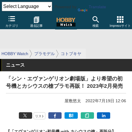
Powered by
Translate
カテゴリ
過去記事
検索
Impressサイト
HOBBY Watch
プラモデル
コトブキヤ
ニュース
「シン・エヴァンゲリオン劇場版」より希望の初
号機とカシウスの槍プラモ再販！ 2023年2月発売
屋敷悠太
2022年7月19日 12:06
リスト
【「エヴァンゲリオン初号機 with カシウスの槍」再販分】