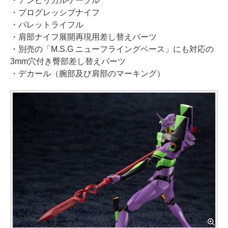
・アンビリカルケーブル
・プログレッシブナイフ
・パレットライフル
・肩部ナイフ展開再現用差し替えパーツ
・別売の「M.S.G ニューフライングベース」にも対応の
3mm穴付き臀部差し替えパーツ
・デカール（腕部及び肩部のマーキング）