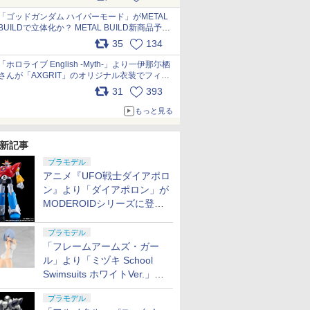
最新フォーマットでキット化！
pic.x.com/nszPIDTpbg
「ゴッドガンダム ハイパーモード」がMETAL
BUILDで立体化か？ METAL BUILD新商品予告
が公開 pic.x.com/HIcLLIM3ar
35
134
「ホロライブ English -Myth-」より一伊那尓栖
さんが「AXGRIT」のオリジナル衣装でフィギ
ュア化 pic.x.com/YMGhdIAzNa
31
393
もっと見る
新記事
プラモデル
アニメ『UFO戦士ダイアポロ
ン』より「ダイアポロン」が
MODEROIDシリーズに登
場。2027年2月に発売
プラモデル
「フレームアームズ・ガー
ル」より「ミヅキ School
Swimsuits ホワイトVer.」が8
月10日から予約開始決定！
プラモデル