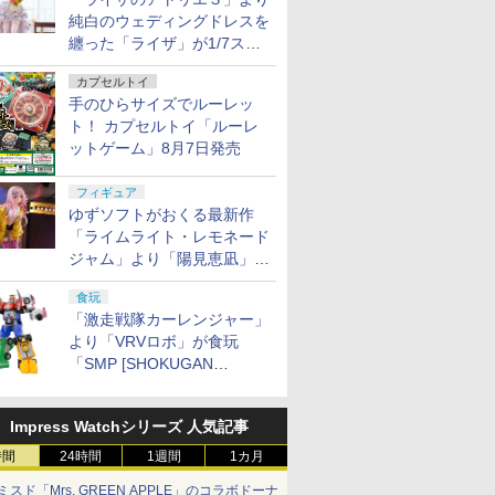
純白のウェディングドレスを
纏った「ライザ」が1/7スケ
ールフィギュアで登場！
カプセルトイ
手のひらサイズでルーレッ
ト！ カプセルトイ「ルーレ
ットゲーム」8月7日発売
フィギュア
ゆずソフトがおくる最新作
「ライムライト・レモネード
ジャム」より「陽見恵凪」が
1/3.5スケールフィギュアで
食玩
登場！
「激走戦隊カーレンジャー」
より「VRVロボ」が食玩
「SMP [SHOKUGAN
MODELING PROJECT]」に
登場！
Impress Watchシリーズ 人気記事
時間
24時間
1週間
1カ月
ミスド「Mrs. GREEN APPLE」のコラボドーナ