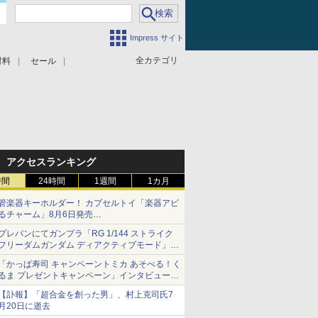
Impress サイト
全カテゴリ
材料
セール
アクセスランキング
時間
24時間
1週間
1カ月
管楽器キーホルダー！ カプセルトイ「楽器アピ
るチャーム」8月6日発売
チューバ、テナサクなど5種各3色
プレバンにてガンプラ「RG 1/144 ストライク
フリーダムガンダム ディアクティブモード」の
再販分が8月7日11時より予約開始！
「かっぱ寿司 キャンペーントミカ あそべる！く
るま プレゼントキャンペーン」インタビュー
子どもが楽しめるかっぱ寿司ならではの体験と
【訃報】「超合金を創った男」、村上克司氏7
コラボの楽しさを追求
月20日に逝去