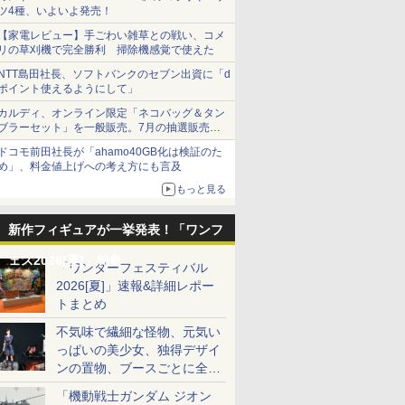
ツ4種、いよいよ発売！
【家電レビュー】手ごわい雑草との戦い、コメ
リの草刈機で完全勝利 掃除機感覚で使えた
NTT島田社長、ソフトバンクのセブン出資に「d
ポイント使えるようにして」
カルディ、オンライン限定「ネコバッグ＆タン
ブラーセット」を一般販売。7月の抽選販売の
当選無効分
ドコモ前田社長が「ahamo40GB化は検証のた
め」、料金値上げへの考え方にも言及
もっと見る
新作フィギュアが一挙発表！「ワンフ
ェス2026[夏]」特集
「ワンダーフェスティバル
2026[夏]」速報&詳細レポー
トまとめ
不気味で繊細な怪物、元気い
っぱいの美少女、独得デザイ
ンの置物、ブースごとに全く
異なる世界が広がる一般ディ
「機動戦士ガンダム ジオン
ーラーフォトレポート