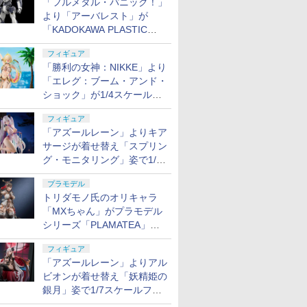
「フルメタル・パニック！」
より「アーバレスト」が
「KADOKAWA PLASTIC
MODEL SERIES」から1/48
フィギュア
スケールで登場！
「勝利の女神：NIKKE」より
「エレグ：ブーム・アンド・
ショック」が1/4スケールで
フィギュア化！
フィギュア
「アズールレーン」よりキア
サージが着せ替え「スプリン
グ・モニタリング」姿で1/6
スケールフィギュア化！
プラモデル
トリダモノ氏のオリキャラ
「MXちゃん」がプラモデル
シリーズ「PLAMATEA」で
登場！ 2027年1月発売予定
フィギュア
「アズールレーン」よりアル
ビオンが着せ替え「妖精姫の
銀月」姿で1/7スケールフィ
ギュア化！