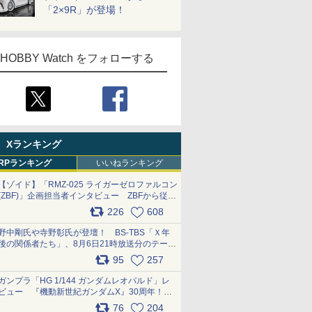
「2×9R」が登場！
HOBBY Watch をフォローする
Xランキング
RPランキング
いいねランキング
【ゾイド】「RMZ-025 ライガーゼロファルコン
(ZBF)」企画担当者インタビュー ZBFから従来
デザインまで再現可能なボリューム満点のキッ
226
608
ト pic.x.com/6zOqQAQKkX
野中剛氏や寺野彰氏が登壇！ BS-TBS「Ｘ年
後の関係者たち」、8月6日21時放送分のテーマ
は「超合金」！ pic.x.com/uWyt1uyuFm
95
257
ガンプラ「HG 1/144 ガンダムレオパルド」レ
ビュー 『機動新世紀ガンダムX』30周年！イ
ンナーアームガトリングの変形機構まで再現し
76
204