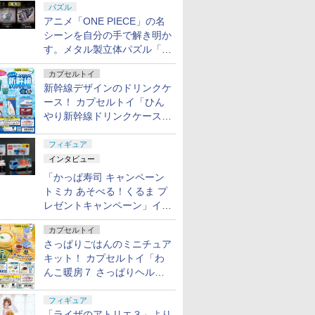
パズル
アニメ「ONE PIECE」の名
シーンを自分の手で解き明か
す。メタル製立体パズル「は
ずる ONE PIECE」シリーズ
カプセルトイ
3種が登場
新幹線デザインのドリンクケ
ース！ カプセルトイ「ひん
やり新幹線ドリンクケース」
8月11日発売
フィギュア
インタビュー
「かっぱ寿司 キャンペーン
トミカ あそべる！くるま プ
レゼントキャンペーン」イン
タビュー
カプセルトイ
さっぱりごはんのミニチュア
キット！ カプセルトイ「わ
んこ暖房７ さっぱりヘルシ
ー料理」8月7日発売
フィギュア
「ライザのアトリエ３」より