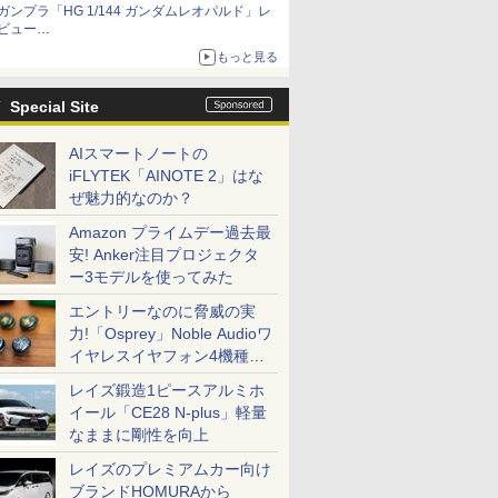
ガンプラ「HG 1/144 ガンダムレオパルド」レ
ビュー
『機動新世紀ガンダムX』30周年！インナーア
もっと見る
ームガトリングの変形機構まで再現し最新フォ
ーマットでキット化！
Special Site
AIスマートノートの
iFLYTEK「AINOTE 2」はな
ぜ魅力的なのか？
Amazon プライムデー過去最
安! Anker注目プロジェクタ
ー3モデルを使ってみた
エントリーなのに脅威の実
力!「Osprey」Noble Audioワ
イヤレスイヤフォン4機種を
一気に聴く
レイズ鍛造1ピースアルミホ
イール「CE28 N-plus」軽量
なままに剛性を向上
レイズのプレミアムカー向け
ブランドHOMURAから