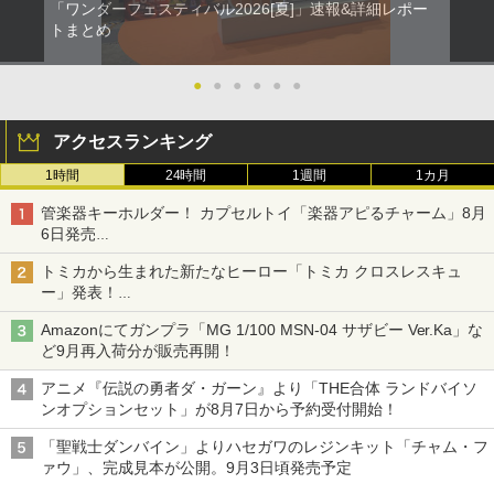
「ワンダーフェスティバル2026[夏]」速報&詳細レポー
トまとめ
●
●
●
●
●
●
アクセスランキング
1時間
24時間
1週間
1カ月
管楽器キーホルダー！ カプセルトイ「楽器アピるチャーム」8月
6日発売
チューバ、テナサクなど5種各3色
トミカから生まれた新たなヒーロー「トミカ クロスレスキュ
ー」発表！
詳細は後日公開予定
Amazonにてガンプラ「MG 1/100 MSN-04 サザビー Ver.Ka」な
ど9月再入荷分が販売再開！
アニメ『伝説の勇者ダ・ガーン』より「THE合体 ランドバイソ
ンオプションセット」が8月7日から予約受付開始！
「聖戦士ダンバイン」よりハセガワのレジンキット「チャム・フ
ァウ」、完成見本が公開。9月3日頃発売予定