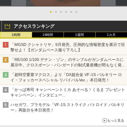
●
●
●
●
●
●
アクセスランキング
1時間
24時間
1週間
1カ月
「MGSD クシャトリヤ」9月発売、圧倒的な情報密度を展示で目
撃せよ！【ガンダムベース撮り下ろし】
「RE/100 1/100 デナン・ゾン」のサンプルがガンダムベースに
展示中。クロスボーン・バンガードの制式量産機が間もなく発送
【ガンダムベース撮り下ろし】
「超時空要塞マクロス」より「DX超合金 VF-1S バルキリー ロ
イ・フォッカースペシャル リバイバルVer.」本日発売！
「かっぱ寿司 キャンペーントミカ あそべる！くるま プレゼント
キャンペーン」インタビュー
子どもが楽しめるかっぱ寿司ならではの体験とコラボの楽しさを
ハセガワ、プラモデル「VF-1S ストライク バトロイド バルキリ
追求
ー」再販分を本日発売！
もっと見る